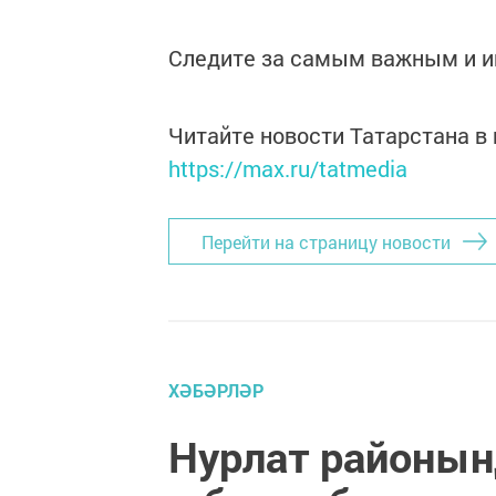
Следите за самым важным и 
Читайте новости Татарстана 
https://max.ru/tatmedia
Перейти на страницу новости
ХӘБӘРЛӘР
Нурлат районын