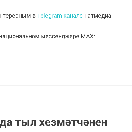
интересным в
Telegram-канале
Татмедиа
в национальном мессенджере MАХ:
да тыл хезмәтчәнен