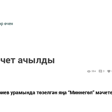
әр өчен
әчет ачылды
384
0
риев урамында төзелгән яңа “Миннегөл” мәчет