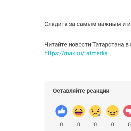
Следите за самым важным и 
Читайте новости Татарстана 
https://max.ru/tatmedia
Оставляйте реакции
0
0
0
0
0