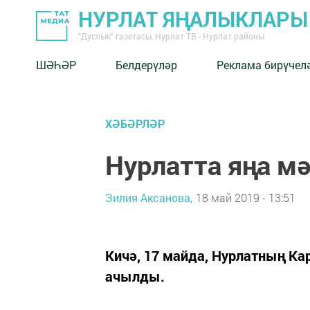
НУРЛАТ ЯҢАЛЫКЛАРЫ
"Дуслык" газетасы, Нурлат ТВ - Нурлат районы
ШӘҺӘР
Белдерүләр
Реклама бирүчел
ХӘБӘРЛӘР
Нурлатта яңа м
Зилия Аксанова,
18 май 2019 - 13:51
Кичә, 17 майда, Нурлатның Ка
ачылды.