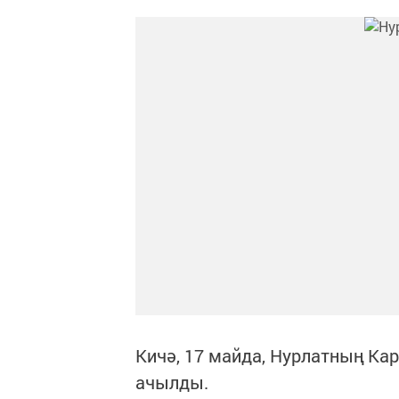
Кичә, 17 майда, Нурлатның Ка
ачылды.