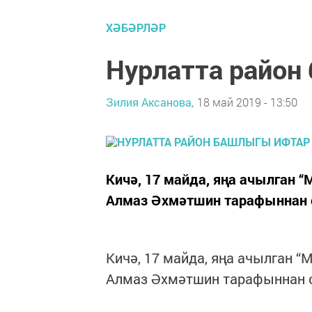
ХӘБӘРЛӘР
Нурлатта район
Зилия Аксанова,
18 май 2019 - 13:50
Кичә, 17 майда, яңа ачылган 
Алмаз Әхмәтшин тарафыннан 
Кичә, 17 майда, яңа ачылган 
Алмаз Әхмәтшин тарафыннан 