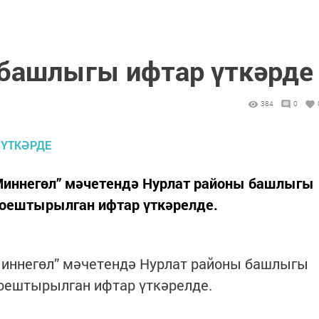
 башлыгы ифтар үткәрде
384
0
“Миннегөл” мәчетендә Нурлат районы башлыгы
оештырылган ифтар үткәрелде.
“Миннегөл” мәчетендә Нурлат районы башлыгы
оештырылган ифтар үткәрелде.