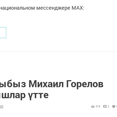
в национальном мессенджере MАХ:
ыбыз Михаил Горелов
шлар үтте
48
379
0