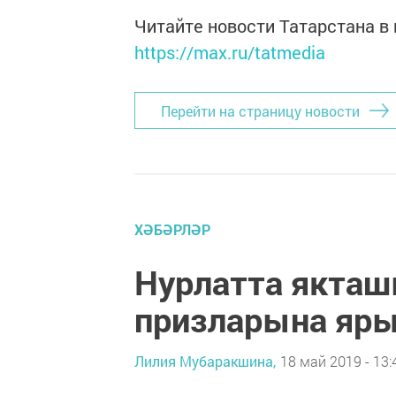
Читайте новости Татарстана 
https://max.ru/tatmedia
Перейти на страницу новости
ХӘБӘРЛӘР
Нурлатта якташ
призларына яры
Лилия Мубаракшина,
18 май 2019 - 13: