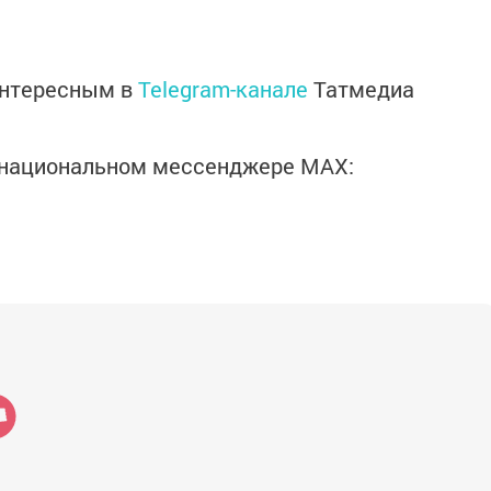
интересным в
Telegram-канале
Татмедиа
в национальном мессенджере MАХ: