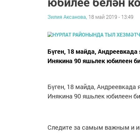
юбилее белән к
Зилия Аксанова,
18 май 2019 - 13:49
Бүген, 18 майда, Андреевкада
Инякина 90 яшьлек юбилеен би
Бүген, 18 майда, Андреевкада
Инякина 90 яшьлек юбилеен би
Следите за самым важным и 