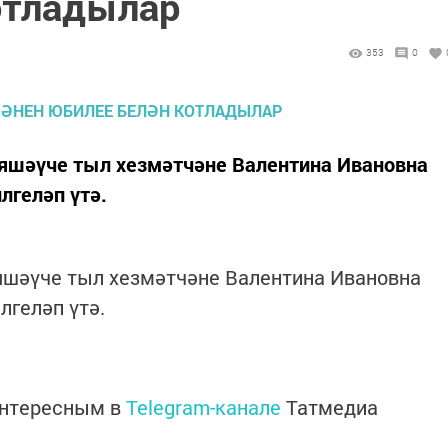
отладылар
353
0
 яшәүче тыл хезмәтчәне Валентина Ивановна
лгеләп үтә.
 яшәүче тыл хезмәтчәне Валентина Ивановна
лгеләп үтә.
интересным в
Telegram-канале
Татмедиа