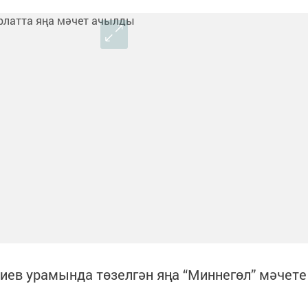
риев урамында төзелгән яңа “Миннегөл” мәчете