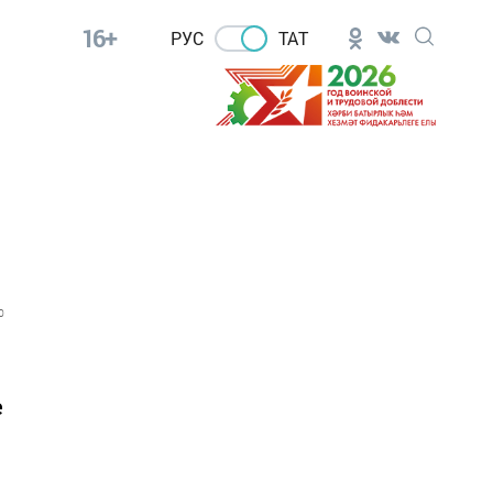
16+
РУС
ТАТ
0
е