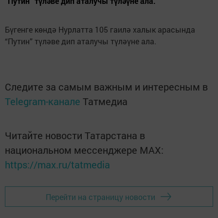
“Путин” түләве дип аталучы түләүне ала.
Бүгенге көндә Нурлатта 105 гаилә халык арасында
“Путин” түләве дип аталучы түләүне ала.
Следите за самым важным и интересным в
Telegram-канале
Татмедиа
Читайте новости Татарстана в
национальном мессенджере MАХ:
https://max.ru/tatmedia
Перейти на страницу новости