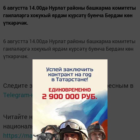
6 августта 14.00дә Нурлат районы башкарма комитеты
гаиләләргә хокукый ярдәм күрсәтү буенча Бердәм көн
үткәрәчәк.
6 августта 14.00дә Нурлат районы башкарма комитеты
гаиләләргә хокукый ярдәм күрсәтү буенча Бердәм көн
үткәрәчәк.
Следите за самым важным и интересным в
Telegram-канале
Татмедиа
Читайте новости Татарстана в
национальном мессенджере MАХ:
https://max.ru/tatmedia