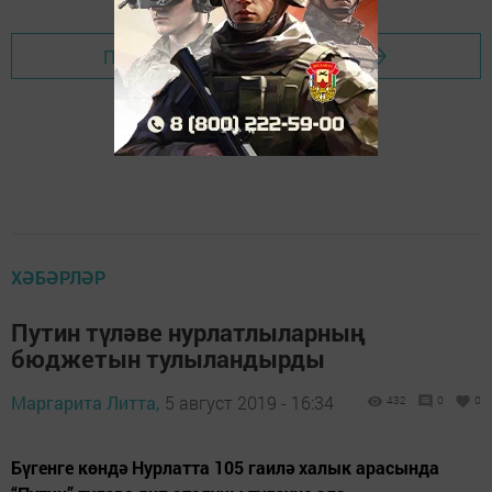
Перейти на страницу новости
ХӘБӘРЛӘР
Путин түләве нурлатлыларның
бюджетын тулыландырды
Маргарита Литта,
5 август 2019 - 16:34
432
0
0
Бүгенге көндә Нурлатта 105 гаилә халык арасында