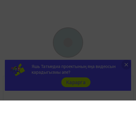
Яшь Татмедиа проектының яңа видеосын
карадыгызмы әле?
Карарга
ШӘҺӘР
Документы
Төрле темалар