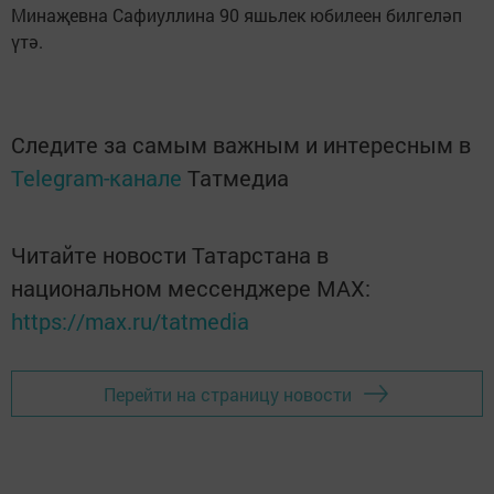
Минаҗевна Сафиуллина 90 яшьлек юбилеен билгеләп
үтә.
Следите за самым важным и интересным в
Telegram-канале
Татмедиа
Читайте новости Татарстана в
национальном мессенджере MАХ:
https://max.ru/tatmedia
Перейти на страницу новости