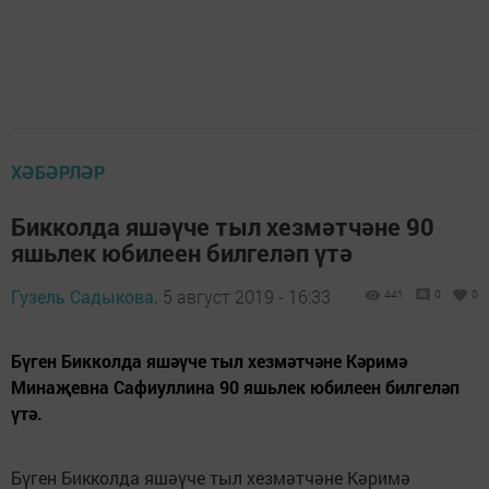
ХӘБӘРЛӘР
Бикколда яшәүче тыл хезмәтчәне 90
яшьлек юбилеен билгеләп үтә
Гузель Садыкова,
5 август 2019 - 16:33
441
0
0
Бүген Бикколда яшәүче тыл хезмәтчәне Кәримә
Минаҗевна Сафиуллина 90 яшьлек юбилеен билгеләп
үтә.
Бүген Бикколда яшәүче тыл хезмәтчәне Кәримә