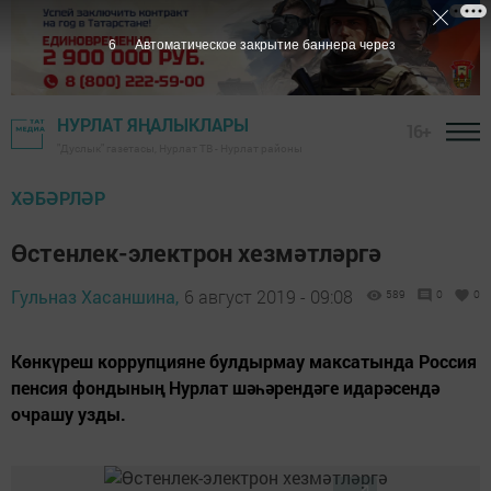
5
Автоматическое закрытие баннера через
НУРЛАТ ЯҢАЛЫКЛАРЫ
16+
"Дуслык" газетасы, Нурлат ТВ - Нурлат районы
ХӘБӘРЛӘР
Өстенлек-электрон хезмәтләргә
Гульназ Хасаншина,
6 август 2019 - 09:08
589
0
0
Көнкүреш коррупцияне булдырмау максатында Россия
пенсия фондының Нурлат шәһәрендәге идарәсендә
очрашу узды.