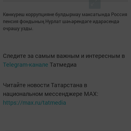
Көнкүреш коррупцияне булдырмау максатында Россия
пенсия фондының Нурлат шәһәрендәге идарәсендә
очрашу узды.
Следите за самым важным и интересным в
Telegram-канале
Татмедиа
Читайте новости Татарстана в
национальном мессенджере MАХ:
https://max.ru/tatmedia