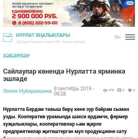
НУРЛАТ ЯҢАЛЫКЛАРЫ
16+
"Дуслык" газетасы, Нурлат ТВ - Нурлат районы
ХӘБӘРЛӘР
Сайлаулар көнендә Нурлатта ярминкә
эшләде
8 сентябрь 2019 -
Лилия Мубаракшина,
479
0
0
09:28
Нурлатта Бердәм тавыш бирү көне зур бәйрәм сыман
узды. Кооператив урамында шәхси ярдәмче, фермер
хуҗалыклары, кооперативлар һәм җирле
предприятиеләр җитештергән мул продукцияне сату