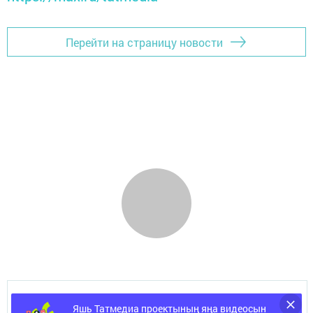
Перейти на страницу новости
ШӘҺӘР
Яшь Татмедиа проектының яңа видеосын