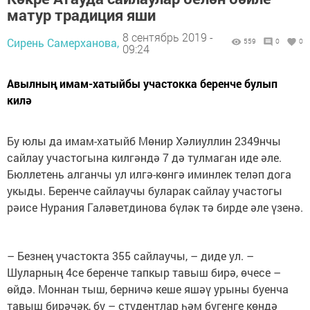
матур традиция яши
8 сентябрь 2019 -
Сирень Самерханова,
559
0
0
09:24
Авылның имам-хатыйбы участокка беренче булып
килә
Бу юлы да имам-хатыйб Мөнир Хәлиуллин 2349нчы
сайлау участогына килгәндә 7 дә тулмаган иде әле.
Бюллетень алганчы ул илгә-көнгә иминлек теләп дога
укыды. Беренче сайлаучы буларак сайлау участогы
рәисе Нурания Галәветдинова бүләк тә бирде әле үзенә.
– Безнең участокта 355 сайлаучы, – диде ул. –
Шуларның 4се беренче тапкыр тавыш бирә, өчесе –
өйдә. Моннан тыш, берничә кеше яшәү урыны буенча
тавыш бирәчәк, бу – студентлар һәм бүгенге көндә