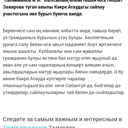
Закирова туган авылы Кәкре Атаудагы сайлау
участогына ике бурыч буенча килде.
Беренчесе һәм иң мөһиме, әлбәттә инде, тавыш биреп,
үз гражданлык бурычын үтәү булды. Бюллетеньне
урнага салу белән исә авыл мәдәният йорт җитәкчесе
янына ашыкты. Күпбалалы әни һәм җаваплы
гражданин булуы өстенә бик матур итеп җырлый да
икән әле ул һәм чараларның концерт өлешен ачып,
авылдашларын матур җырлары белән сөендерде. Ә бу
көнне Кәкре Атауда күптөрле чаралар
планлаштырылган иле: кече Сабантуй да, бәйгеләр дә
үткәрделәр, сайлаучыларны чәй белән дә сыйладылар.
Следите за самым важным и интересным в
Telegram-канале
Татмедиа