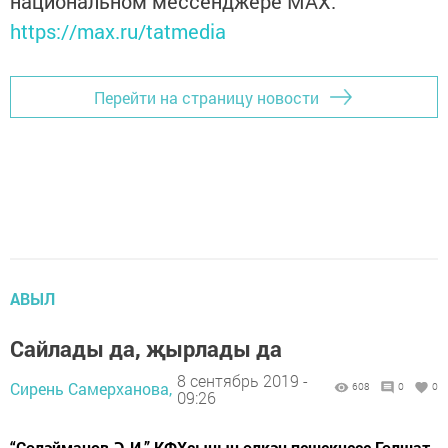
национальном мессенджере MАХ:
https://max.ru/tatmedia
Перейти на страницу новости
АВЫЛ
Сайлады да, җырлады да
8 сентябрь 2019 -
Сирень Самерханова,
608
0
0
09:26
“Сөләйманов Ә.И.” КФХсының өлкән пешекчесе Гөлшат