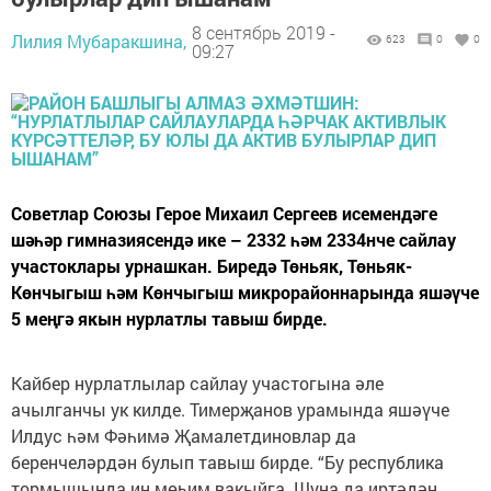
8 сентябрь 2019 -
Лилия Мубаракшина,
623
0
0
09:27
Советлар Союзы Герое Михаил Сергеев исемендәге
шәһәр гимназиясендә ике – 2332 һәм 2334нче сайлау
участоклары урнашкан. Биредә Төньяк, Төньяк-
Көнчыгыш һәм Көнчыгыш микрорайоннарында яшәүче
5 меңгә якын нурлатлы тавыш бирде.
Кайбер нурлатлылар сайлау участогына әле
ачылганчы ук килде. Тимерҗанов урамында яшәүче
Илдус һәм Фәһимә Җамалетдиновлар да
беренчеләрдән булып тавыш бирде. “Бу республика
тормышында иң мөһим вакыйга. Шуңа да иртәдән