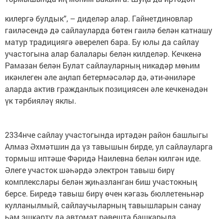
килергә булдык”, – диделәр алар. Гайнетдиновлар
гаиләсендә дә сайлауларда бөтен гаилә белән катнашу
матур традициягә әверелеп бара. Бу юлы да сайлау
участогына алар балалары белән килделәр. Кечкенә
Рамазан белән Булат сайлауларның никадәр мөһим
икәнлеген әле аңлап бетермәсәләр дә, әти-әниләре
аларда актив гражданлык позициясен әле кечкенәдән
үк тәрбияләү яклы.
2334нче сайлау участогында иртәдән район башлыгы
Алмаз Әхмәтшин да үз тавышын бирде, ул сайлауларга
тормыш иптәше Фәридә Наилевна белән килгән иде.
Әлеге участок шәһәрдә электрон тавыш бирү
комплекслары белән җиһазланган биш участокның
берсе. Биредә тавыш бирү өчен кәгазь бюллетеньнәр
кулланылмый, сайлаучыларның тавышларын санау
һәм эшкәртү дә автомат рәвештә башкарыла.