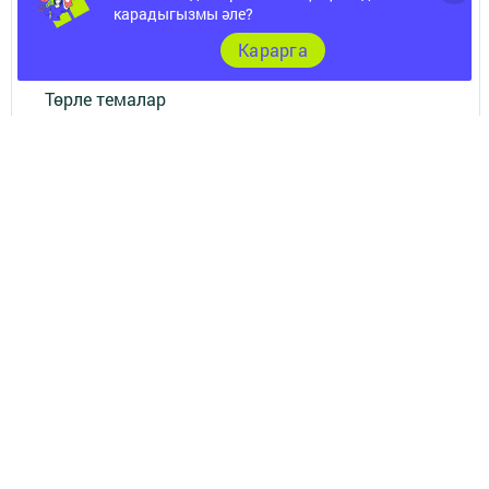
карадыгызмы әле?
Документы
Карарга
Төрле темалар
Телефон АО «ТАТМЕДИА»:
(843) 222 09 84
16+
© 2011 - 2026. Нурлат-⁠информ. Все права защищены.
© ТАТМЕДИА. Все материалы, размещенные на сайте, защищены
законом.
Перепечатка, воспроизведение и распространение в любом объеме
информации,
размещенной на сайте, возможна только с письменного согласия
редакций СМИ.