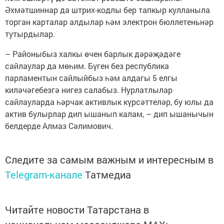
Әхмәтшиннар да штрих-кодлы бер тапкыр кулланыла
торган карталар алдылар һәм электрон бюллетеньнәр
тутырдылар.
– Районыбыз халкы өчен барлык дәрәҗәдәге
сайлаулар да мөһим. Бүген без республика
парламентын сайлыйбыз һәм алдагы 5 елгы
киләчәгебезгә нигез салабыз. Нурлатлылар
сайлауларда һәрчак активлык күрсәттеләр, бу юлы да
актив булырлар дип ышанып калам, – дип ышанычын
белдерде Алмаз Сәлимович.
Следите за самым важным и интересным в
Telegram-канале
Татмедиа
Читайте новости Татарстана в