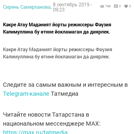
8 сентябрь 2019 -
Сирень Самерханова,
788
0
0
09:23
Кәкре Атау Мәдәният йорты режиссеры Фәүзия
Кәлимуллина бу өтнне йокламаган да диярлек.
Кәкре Атау Мәдәният йорты режиссеры Фәүзия
Кәлимуллина бу өтнне йокламаган да диярлек.
Следите за самым важным и интересным в
Telegram-канале
Татмедиа
Читайте новости Татарстана в
национальном мессенджере MАХ:
https://max.ru/tatmedia