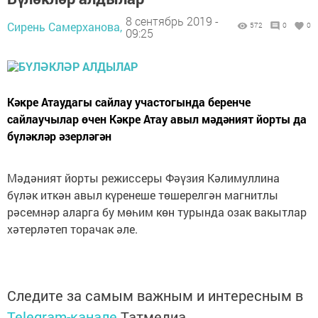
8 сентябрь 2019 -
Сирень Самерханова,
572
0
0
09:25
Кәкре Атаудагы сайлау участогында беренче
сайлаучылар өчен Кәкре Атау авыл мәдәният йорты да
бүләкләр әзерләгән
Мәдәният йорты режиссеры Фәүзия Кәлимуллина
бүләк иткән авыл күренеше төшерелгән магнитлы
рәсемнәр аларга бу мөһим көн турында озак вакытлар
хәтерләтеп торачак әле.
Следите за самым важным и интересным в
Telegram-канале
Татмедиа