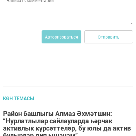
Отправить
Авторизоваться
КӨН ТЕМАСЫ
Район башлыгы Алмаз Әхмәтшин:
“Нурлатлылар сайлауларда һәрчак
активлык күрсәттеләр, бу юлы да актив
булырлар дип ышанам”