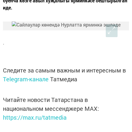
буенча көзге авыл хуҗалыгы ярминкәсе оештырылган
иде.
.
Следите за самым важным и интересным в
Telegram-канале
Татмедиа
Читайте новости Татарстана в
национальном мессенджере MАХ:
https://max.ru/tatmedia