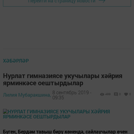
Перейти на страницу новости
ХӘБӘРЛӘР
Нурлат гимназиясе укучылары хәйрия
ярминкәсе оештырдылар
8 сентябрь 2019 -
Лилия Мубаракшина,
499
0
0
09:35
Бүген, Бердәм тавыш бирү көнендә, сайлаучылар өчен