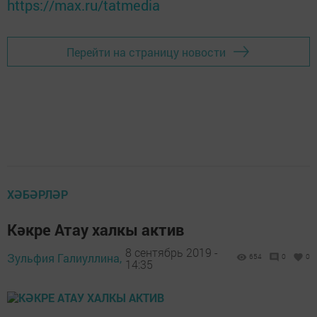
https://max.ru/tatmedia
Перейти на страницу новости
ХӘБӘРЛӘР
Кәкре Атау халкы актив
8 сентябрь 2019 -
Зульфия Галиуллина,
654
0
0
14:35