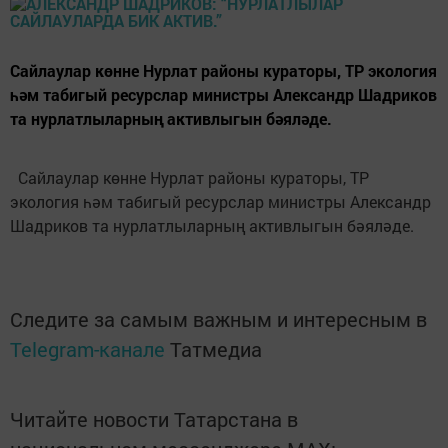
Сайлаулар көнне Нурлат районы кураторы, ТР экология
һәм табигый ресурслар министры Александр Шадриков
та нурлатлыларның активлыгын бәяләде.
Сайлаулар көнне Нурлат районы кураторы, ТР
экология һәм табигый ресурслар министры Александр
Шадриков та нурлатлыларның активлыгын бәяләде.
Следите за самым важным и интересным в
Telegram-канале
Татмедиа
Читайте новости Татарстана в