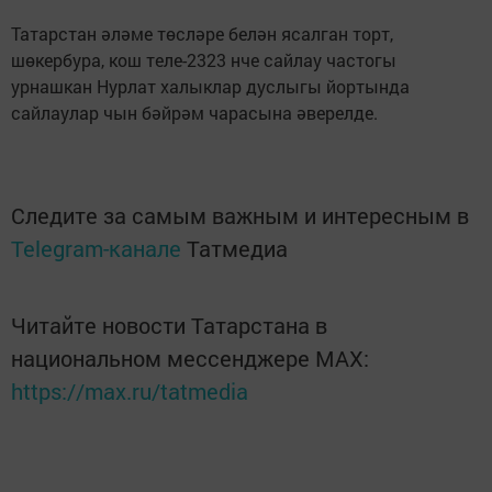
Татарстан әләме төсләре белән ясалган торт,
шөкербура, кош теле-2323 нче сайлау частогы
урнашкан Нурлат халыклар дуслыгы йортында
сайлаулар чын бәйрәм чарасына әверелде.
Следите за самым важным и интересным в
Telegram-канале
Татмедиа
Читайте новости Татарстана в
национальном мессенджере MАХ:
https://max.ru/tatmedia