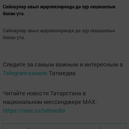
Сайлаулар авыл җирлекләрендә дә зур оешканлык
белән үтә.
Сайлаулар авыл җирлекләрендә дә зур оешканлык
белән үтә.
Следите за самым важным и интересным в
Telegram-канале
Татмедиа
Читайте новости Татарстана в
национальном мессенджере MАХ:
https://max.ru/tatmedia