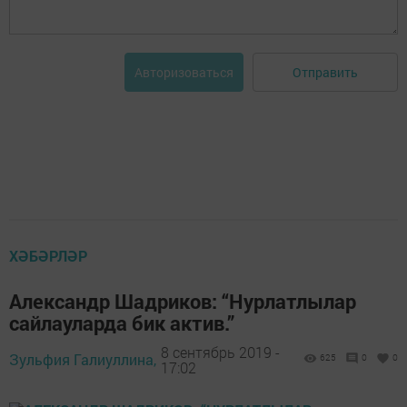
Отправить
Авторизоваться
ХӘБӘРЛӘР
Александр Шадриков: “Нурлатлылар
сайлауларда бик актив.”
8 сентябрь 2019 -
Зульфия Галиуллина,
625
0
0
17:02