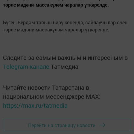
төрле мәдәни-массакүләм чаралар үткәрелде.
Бүген, Бердәм тавыш бирү көнендә, сайлаучылар өчен
төрле мәдәни-массакүләм чаралар үткәрелде.
Следите за самым важным и интересным в
Telegram-канале
Татмедиа
Читайте новости Татарстана в
национальном мессенджере MАХ:
https://max.ru/tatmedia
Перейти на страницу новости