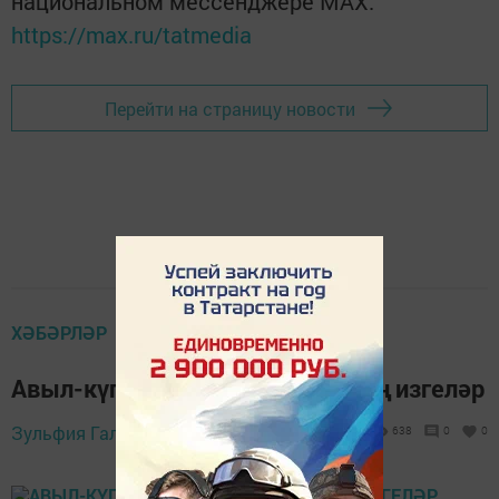
национальном мессенджере MАХ:
https://max.ru/tatmedia
Перейти на страницу новости
ХӘБӘРЛӘР
Авыл-күпмилләтле, теләкләр-иң изгеләр
8 сентябрь 2019 -
Зульфия Галиуллина,
638
0
0
15:36