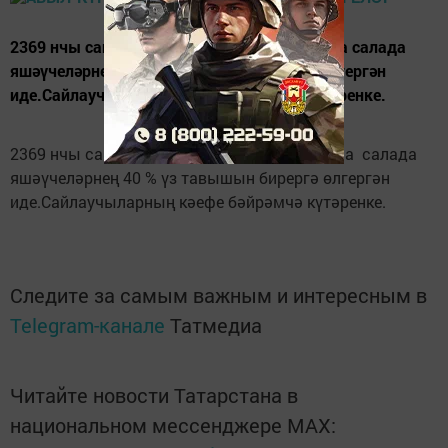
2369 нчы сайлау участогында көн уртасына салада
яшәүчеләрнең 40 % үз тавышын бирергә өлгергән
иде.Сайлаучыларның кәефе бәйрәмчә күтәренке.
2369 нчы сайлау участогында көн уртасына салада
яшәүчеләрнең 40 % үз тавышын бирергә өлгергән
иде.Сайлаучыларның кәефе бәйрәмчә күтәренке.
Следите за самым важным и интересным в
Telegram-канале
Татмедиа
Читайте новости Татарстана в
национальном мессенджере MАХ: