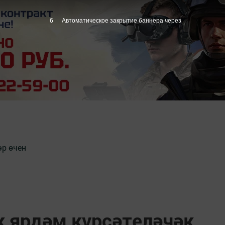
5
Автоматическое закрытие баннера через
әр өчен
к ярдәм күрсәтеләчәк