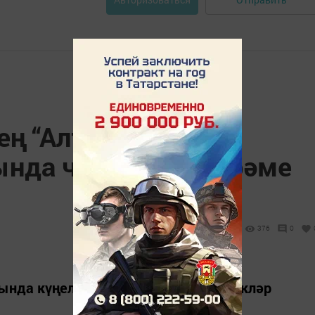
ең “Алтын балык”
ында чәчәкләр бәйрәме
376
0
ында күңелле, якты һәм җәйге чәчәкләр