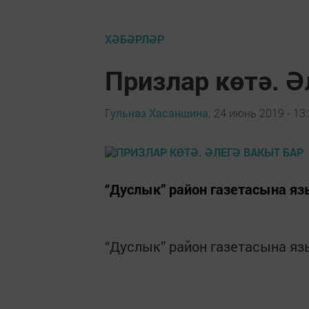
ХӘБӘРЛӘР
Призлар көтә. Ә
Гульназ Хасаншина,
24 июнь 2019 - 13
“Дуслык” район газетасына яз
“Дуслык” район газетасына яз