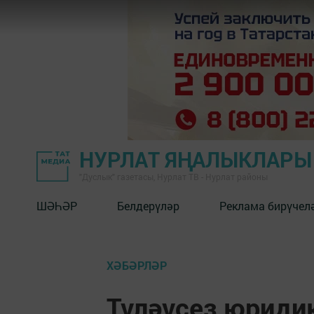
НУРЛАТ ЯҢАЛЫКЛАРЫ
"Дуслык" газетасы, Нурлат ТВ - Нурлат районы
ШӘҺӘР
Белдерүләр
Реклама бирүчел
ХӘБӘРЛӘР
Түләүсез юриди