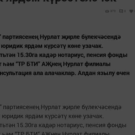
373
0
” партиясенең Нурлат җирле бүлекчәсендә
 юридик ярдәм күрсәтү көне узачак.
тьтән 15.30га кадәр нотариус, пенсия фонды
ат һәм “ТР БТИ” АҖнең Нурлат филиалы
сультация ала алачаклар. Алдан язылу өчен
” партиясенең Нурлат җирле бүлекчәсендә
 юридик ярдәм күрсәтү көне узачак.
тьтән 15.30га кадәр нотариус, пенсия фонды
ат һәм “ТР БТИ” АҖнең Нурлат филиалы