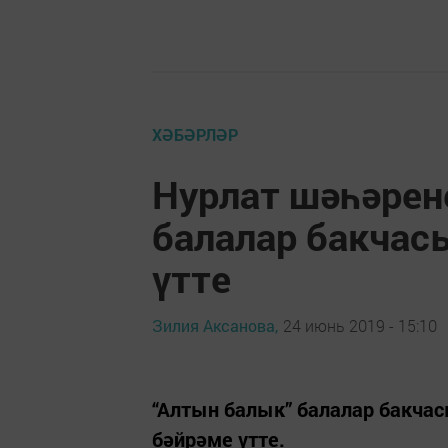
ХӘБӘРЛӘР
Нурлат шәһәрен
балалар бакчас
үтте
Зилия Аксанова,
24 июнь 2019 - 15:10
“Алтын балык” балалар бакчас
бәйрәме үтте.