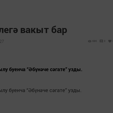
легә вакыт бар
:27
686
0
ылу буенча “Әбүнәче сәгате” узды.
ылу буенча “Әбүнәче сәгате” узды.