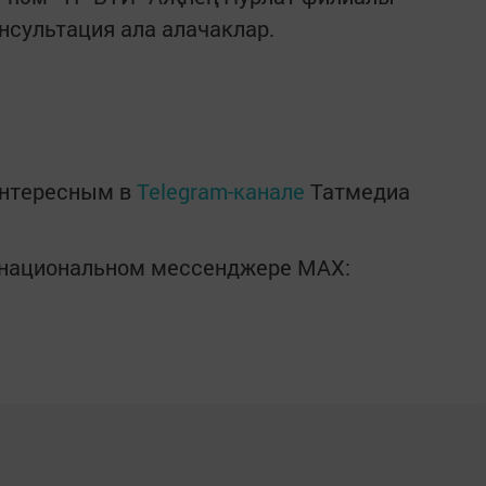
сультация ала алачаклар.
интересным в
Telegram-канале
Татмедиа
в национальном мессенджере MАХ: