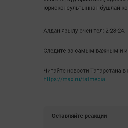
юрисконсультыннан бушлай кон
Алдан язылу өчен тел: 2-28-24.
Следите за самым важным и 
Читайте новости Татарстана 
https://max.ru/tatmedia
Оставляйте реакции