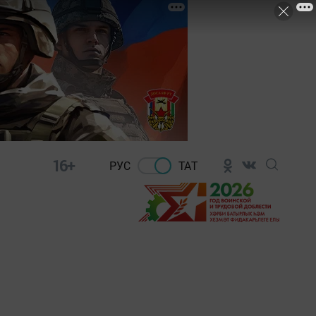
16+
РУС
ТАТ