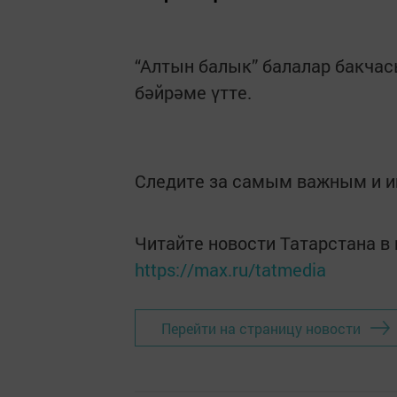
“Алтын балык” балалар бакчас
бәйрәме үтте.
Следите за самым важным и 
Читайте новости Татарстана 
https://max.ru/tatmedia
Перейти на страницу новости