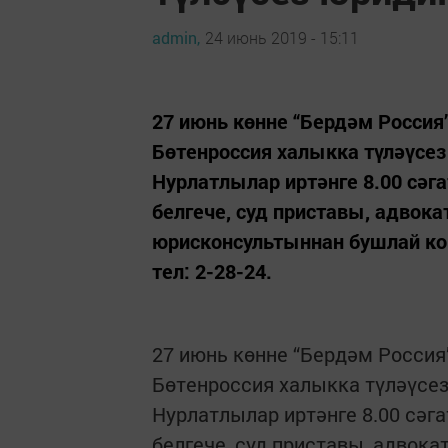
admin,
24 июнь 2019 - 15:11
27 июнь көнне “Бердәм Россия
Бөтенроссия халыкка түләүсез
Нурлатлылар иртәнге 8.00 сәга
белгече, суд приставы, адвок
юрисконсультыннан бушлай кон
тел: 2-28-24.
27 июнь көнне “Бердәм Россия
Бөтенроссия халыкка түләүсез
Нурлатлылар иртәнге 8.00 сәга
белгече, суд приставы, адвок