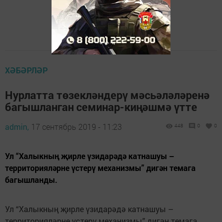
ХӘБӘРЛӘР
Нурлатта төзекләндерү мәсьәләләренә
багышланган семинар-киңәшмә үтте
admin,
17 сентябрь 2019 - 11:23
448
0
0
Ул “Халыкның җирле үзидарәдә катнашуы –
территорияләрне үстерү механизмы” дигән темага
багышланды.
Ул “Халыкның җирле үзидарәдә катнашуы –
территорияләрне үстерү механизмы” дигән темага