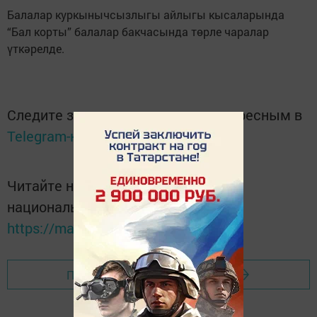
Балалар куркынычсызлыгы айлыгы кысаларында
“Бал корты” балалар бакчасында төрле чаралар
үткәрелде.
Следите за самым важным и интересным в
Telegram-канале
Татмедиа
Читайте новости Татарстана в
национальном мессенджере MАХ:
https://max.ru/tatmedia
Перейти на страницу новости