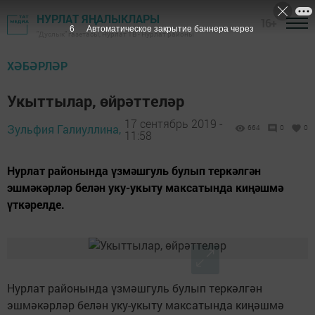
НУРЛАТ ЯҢАЛЫКЛАРЫ
16+
6
Автоматическое закрытие баннера через
"Дуслык" газетасы, Нурлат ТВ - Нурлат районы
ХӘБӘРЛӘР
Укыттылар, өйрәттеләр
17 сентябрь 2019 -
Зульфия Галиуллина,
664
0
0
11:58
Нурлат районында үзмәшгуль булып теркәлгән
эшмәкәрләр белән уку-укыту максатында киңәшмә
үткәрелде.
Нурлат районында үзмәшгуль булып теркәлгән
эшмәкәрләр белән уку-укыту максатында киңәшмә