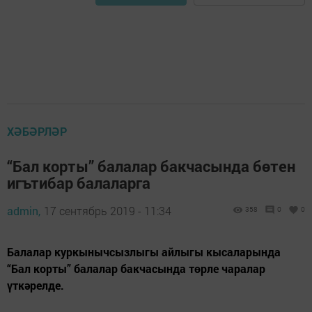
ХӘБӘРЛӘР
“Бал корты” балалар бакчасында бөтен
игътибар балаларга
admin,
17 сентябрь 2019 - 11:34
358
0
0
Балалар куркынычсызлыгы айлыгы кысаларында
“Бал корты” балалар бакчасында төрле чаралар
үткәрелде.