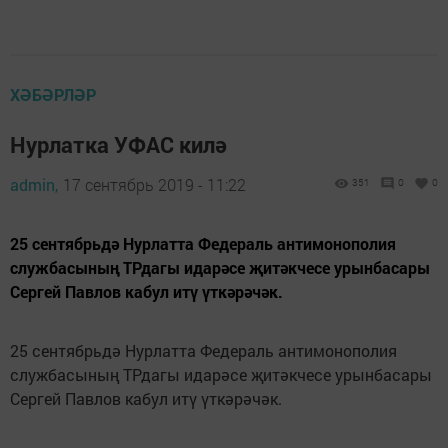
ХӘБӘРЛӘР
Нурлатка УФАС килә
admin,
17 сентябрь 2019 - 11:22
351
0
0
25 сентябрьдә Нурлатта Федераль антимонополия
службасының ТРдагы идарәсе җитәкчесе урынбасары
Сергей Павлов кабул итү үткәрәчәк.
25 сентябрьдә Нурлатта Федераль антимонополия
службасының ТРдагы идарәсе җитәкчесе урынбасары
Сергей Павлов кабул итү үткәрәчәк.