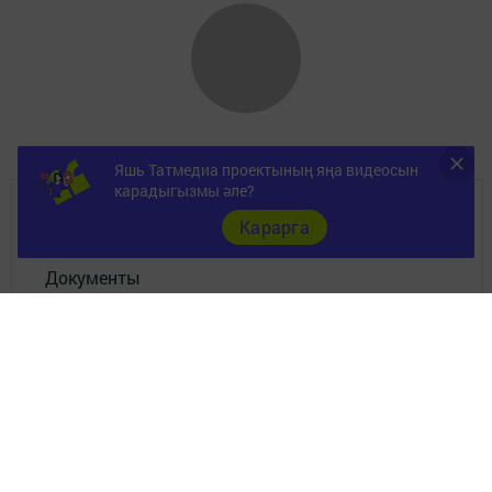
Яшь Татмедиа проектының яңа видеосын
карадыгызмы әле?
ШӘҺӘР
Карарга
Документы
Төрле темалар