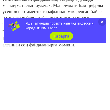
мәгълүмат алып булачак. Мәгълүмати һәм цифрлы
үсеш департаменты тарафыннан үткәрелгән бәйге
нәтиҗәләре буенча «Тарихи-мәдәни мирас»
Яшь Татмедиа проектының яңа видеосын
экспозициясе белән ТР Милли музее хуплау тапты»,
карадыгызмы әле?
- диде Ирада Әюпова.
Карарга
Гидтан мобиль кушымтаны смартфонга күчереп
алганнан соң файдаланырга мөмкин.
ТР Милли музееның мультимедиа-гиды «Мәдәният»
илкүләм проектының «Цифрлы мәдәният» ярдәмче
проекты кысаларында булдырылачак. 2024 елга
кадәр республикада тагын шундый 35 гид барлыкка
килергә тиеш.
Мәдәният» илкүләм проекты Татарстанда «Мәдәни
мохит», «Иҗади кешеләр» һәм «Цифрлы мәдәният»
федераль проектлары белән тәкъдим ителгән.