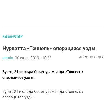
ХӘБӘРЛӘР
Нурлатта «Тоннель» операциясе узды
admin,
30 июль 2019 - 15:22
575
0
0
Бүген, 21 июльдә Совет урамында «Тоннель»
операциясе узды.
Бүген, 21 июльдә Совет урамында «Тоннель»
операциясе узды.