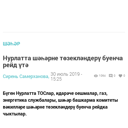
ШӘҺӘР
Нурлатта шәһәрне төзекләндерү буенча
рейд үтә
30 июль 2019 -
Сирень Самерханова,
1064
0
0
15:25
Бүген Нурлатта ТОСлар, идарәче оешмалар, газ,
энергетика службалары, шәһәр башкарма комитеты
вәкилләре шәһәрне төзекләндерү буенча рейдка
чыктылар.