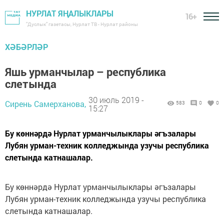
НУРЛАТ ЯҢАЛЫКЛАРЫ
16+
"Дуслык" газетасы, Нурлат ТВ - Нурлат районы
ХӘБӘРЛӘР
Яшь урманчылар – республика
слетында
30 июль 2019 -
Сирень Самерханова,
583
0
0
15:27
Бу көннәрдә Нурлат урманчылыклары әгъзалары
Лубян урман-техник колледжында узучы республика
слетында катнашалар.
Бу көннәрдә Нурлат урманчылыклары әгъзалары
Лубян урман-техник колледжында узучы республика
слетында катнашалар.