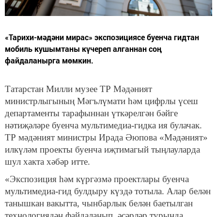
«Тарихи-мәдәни мирас» экспозициясе буенча гидтан
мобиль кушымтаны күчереп алганнан соң
файдаланырга мөмкин.
Татарстан Милли музее ТР Мәдәният
министрлыгының Мәгълүмати һәм цифрлы үсеш
департаменты тарафыннан үткәрелгән бәйге
нәтиҗәләре буенча мультимедиа-гидка ия булачак.
ТР мәдәният министры Ирада Әюпова «Мәдәният»
илкүләм проекты буенча иҗтимагый тыңлауларда
шул хакта хәбәр итте.
«Экспозиция һәм күргәзмә проектлары буенча
мультимедиа-гид булдыру күздә тотыла. Алар белән
танышкан вакытта, чынбарлык белән баетылган
технологиядән файдаланып, әсәрләр турында