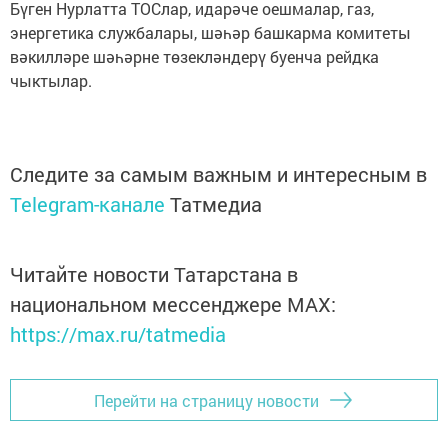
Бүген Нурлатта ТОСлар, идарәче оешмалар, газ,
энергетика службалары, шәһәр башкарма комитеты
вәкилләре шәһәрне төзекләндерү буенча рейдка
чыктылар.
Следите за самым важным и интересным в
Telegram-канале
Татмедиа
Читайте новости Татарстана в
национальном мессенджере MАХ:
https://max.ru/tatmedia
Перейти на страницу новости