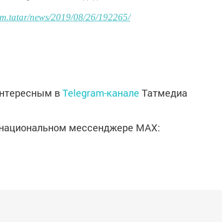
form.tatar/news/2019/08/26/192265/
интересным в
Telegram-канале
Татмедиа
в национальном мессенджере MАХ: