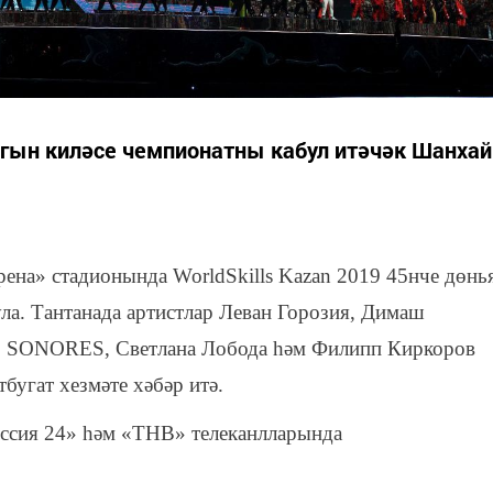
лагын киләсе чемпионатны кабул итәчәк Шанхай
Арена» стадионында WorldSkills Kazan 2019 45нче дөнь
ла. Тантанада артистлар Леван Горозия, Димаш
IO SONORES, Светлана Лобода һәм Филипп Киркоров
бугат хезмәте хәбәр итә.
оссия 24» һәм «ТНВ» телеканлларында