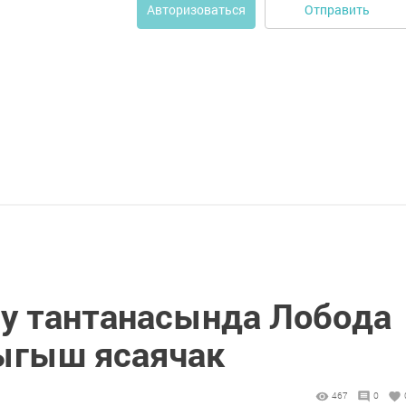
Отправить
Авторизоваться
лу тантанасында Лобода
ыгыш ясаячак
467
0