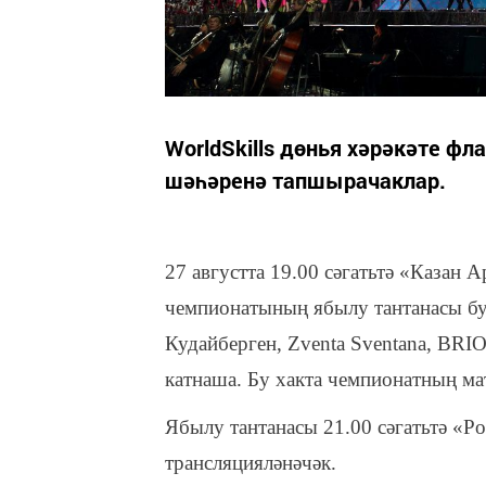
WorldSkills дөнья хәрәкәте ф
шәһәренә тапшырачаклар.
27 августта 19.00 сәгатьтә «Казан 
чемпионатының ябылу тантанасы бу
Кудайберген, Zventa Sventana, BR
катнаша. Бу хакта чемпионатның мат
Ябылу тантанасы 21.00 сәгатьтә «Р
трансляцияләнәчәк.