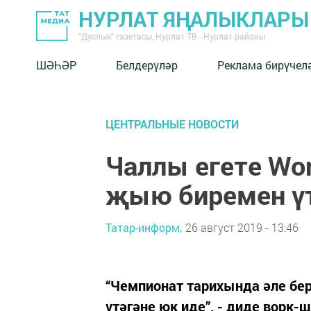
НУРЛАТ ЯҢАЛЫКЛАРЫ
"Дуслык" газетасы, Нурлат ТВ - Нурлат районы
ШӘҺӘР
Белдерүләр
Реклама бирүчел
ЦЕНТРАЛЬНЫЕ НОВОСТИ
Чаллы егете Wor
җыю биремен үт
Татар-информ,
26 август 2019 - 13:46
“Чемпионат тарихында әле бер
үтәгәне юк иде”, - диде ворк