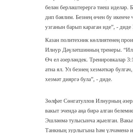
белән берләштерергә тиеш иделәр. Б
дип бәялим. Безнең өчен бу икенче
узганын барып караган иде”, - диде
Казан политехник көллиятенең прои
Илнур Дәүләтшинның тренеры. “Илну
Өч ел әзерләндек. Тренировкалар 3:
атна ял. Ул безнең хезмәткәр булгач
хезмәт дияргә була”, - диде.
Зөлфәт Сөнгатуллов Илнурның әзерл
вакыт эчендә аңа бирә алган белем
Эшләнмә тулысынча җыелган. Вакыт
Танкның зурлыгына һәм үлчәменә иг