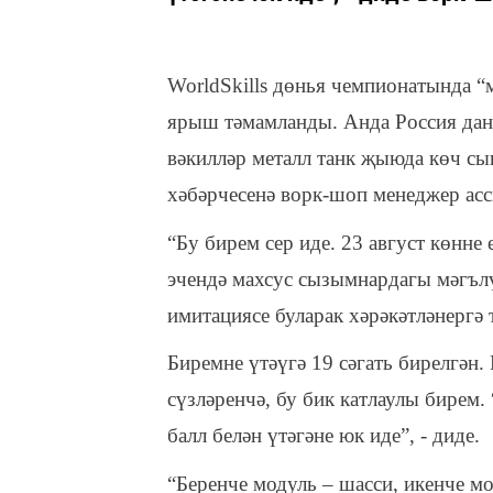
WorldSkills дөнья чемпионатында “
ярыш тәмамланды. Анда Россия дан
вәкилләр металл танк җыюда көч сы
хәбәрчесенә ворк-шоп менеджер асс
“Бу бирем сер иде. 23 август көнне
эчендә махсус сызымнардагы мәгълү
имитациясе буларак хәрәкәтләнергә т
Биремне үтәүгә 19 сәгать бирелгән.
сүзләренчә, бу бик катлаулы бирем.
балл белән үтәгәне юк иде”, - диде.
“Беренче модуль – шасси, икенче м