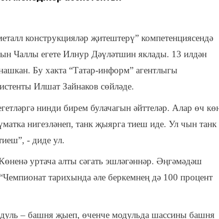
металл конструкцияләр җитештерү” компетенциясендә
ын Чаллы егете Илнур Дәүләтшин яклады. 13 илдән
нашкан. Бу хакта “Татар-информ” агентлыгы
истенты Илшат Зайнаков сөйләде.
 егетләргә нинди бирем булачагын әйттеләр. Алар өч кө
матка нигезләнеп, танк җыярга тиеш иде. Ул чын танк
иеш”, - диде ул.
 Көненә уртача алты сәгать эшләгәннәр. Әңгәмәдәш
 “Чемпионат тарихында әле беркемнең дә 100 процент
одуль – башня җыеп, өченче модульда шассины башня