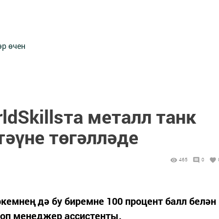
әр өчен
ldSkillsта металл танк
әүне төгәлләде
465
0
кемнең дә бу биремне 100 процент балл белән
-шоп менеджер ассистенты.