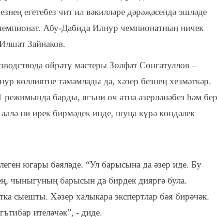
езнең егетебез чит ил вәкилләре дәрәҗәсендә эшләде
 чемпионат. Абу-Дабида Илнур чемпионатның ничек
 Илшат Зайнаков.
зводствода өйрәтү мастеры Зөлфәт Сөнгатуллов –
р көллиятне тәмамлады да, хәзер безнең хезмәткәр.
1 режимында барды, ягъни өч атна әзерләнәбез һәм бе
, әллә ни ирек бирмәдек инде, шуңа күрә көндәлек
еген югары бәяләде. “Ул барысына да әзер иде. Бу
нең, чыныгуның барысын да бирдек дияргә була.
ка сыешты. Хәзер халыкара экспертлар бәя бирәчәк.
ътибар ителәчәк”, - диде.