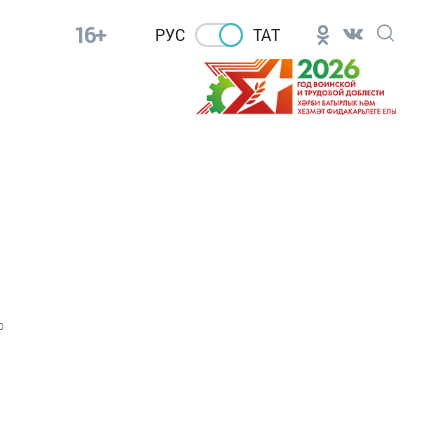
16+
РУС
ТАТ
0