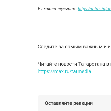
Бу хакта тулырак:
https://tatar-in
Следите за самым важным и 
Читайте новости Татарстана 
https://max.ru/tatmedia
Оставляйте реакции