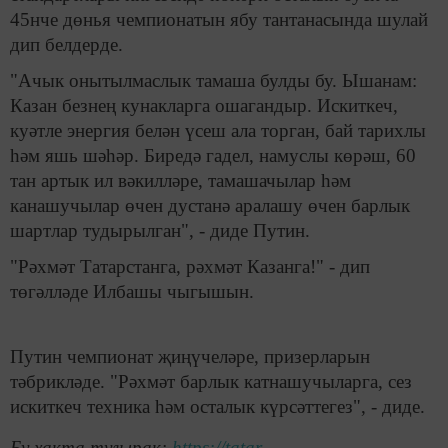
45нче дөнья чемпионатын ябу тантанасында шулай
дип белдерде.
"Ачык онытылмаслык тамаша булды бу. Ышанам:
Казан безнең кунакларга ошагандыр. Искиткеч,
куәтле энергия белән үсеш ала торган, бай тарихлы
һәм яшь шәһәр. Биредә гадел, намуслы көрәш, 60
тан артык ил вәкилләре, тамашачылар һәм
канашучылар өчен дустанә аралашу өчен барлык
шартлар тудырылган", - диде Путин.
"Рәхмәт Татарстанга, рәхмәт Казанга!" - дип
төгәлләде Илбашы чыгышын.
Путин чемпионат җиңүчеләре, призерларын
тәбрикләде. "Рәхмәт барлык катнашучыларга, сез
искиткеч техника һәм осталык күрсәттегез", - диде.
Бу хакта тулырак:
https://tatar-