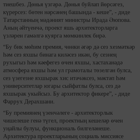
тиешбез. Дөнья үзгәрә. Дөнья буйлап йөрсәгез,
күрерсез: бөтен нәрсәнең башында - кеше”, - диде
Татарстанның мәдәният министры Ирада Әюпова.
Аның әйтүенчә, проект яшь архитекторларга
үзләрен гамәлгә куярга мөмкинлек бирә.
“Бу бик мөһим премия, чөнки әгәр дә сез хезмәткәр
һәм сез яхшы бинага киләсез икән, бу сезнең
рухыгыз һәм кәефегез өчен яхшы, хастаханәдә
атмосфера яхшы һәм ул грамоталы төзелгән булса,
сез үзегезне яхшырак хис итәчәксез, мәктәп һәм
университетлар югары сыйфатлы булса, сез дә
яхшырак укыйсыз. Бу архитектор фикере”, - диде
Фаррух Дерахшани.
“Бу премиянең үзенчәлеге - архитекторлык
чишелеше генә түгел, проектның кешеләр өчен
уңайлы булуы, функциональ билгеләнеше.
Архитектура проектларының социаль миссиясе