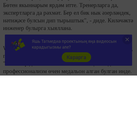
Бөтен якыннарым ярдәм итте. Тренерларга да,
экспертларга да рәхмәт. Бер ел бик нык әзерләндек,
нәтиҗәсе булсын дип тырыштык", - диде. Киләчәктә
инженер булырга хыяллана.
Яшь Татмедиа проектының яңа видеосын
карадыгызмы әле?
WorldSkills хәрәкәтендә катнашу Айдар Минеевның
гаилә традициясе. Абыйсы Альберт Минеев
Карарга
"Инженер дизайны CAD" компетенциясендә
профессионализм өчен медальон алган булган инде.
Фото: Гарифуллина Гульнар
Бу хакта тулырак:
https://tatar-
inform.tatar/news/2019/08/27/192377/
Следите за самым важным и интересным в