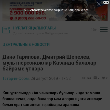
4
Автоматическое закрытие баннера через
НУРЛАТ ЯҢАЛЫКЛАРЫ
16+
"Дуслык" газетасы, Нурлат ТВ - Нурлат районы
ЦЕНТРАЛЬНЫЕ НОВОСТИ
Динә Гарипова, Дмитрий Шепелев,
мультперсонажлар Казанда балалар
бәйрәме үткәрә
Татар-информ,
29 август 2019 - 17:32
482
0
0
Көн уртасында «Ак чәчәкләр» бульварында тамаша
башланачак, анда балалар һәм аларның әти-әниләре
белән яраткан әкият геройлары аралаша.