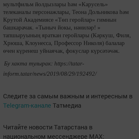
мультфильм йолдызлары һәм «Карусель»
телеканалы персонажлары, Теона Дольникова һәм
Крутой Академиясе «Төп геройлар» гимнын
башкарачак. «Тыныч йокы, нәниләр! »
тапшыруының яраткан геройлары (Кәркуш, Филя,
Хрюша, Клоунесса, Профессор Николя) балалар
өчен күренеш уйнаячак, фокуслар күрсәтәчәк.
Бу хакта тулырак: https://tatar-
inform.tatar/news/2019/08/29/192492/
Следите за самым важным и интересным в
Telegram-канале
Татмедиа
Читайте новости Татарстана в
национальном мессенджере MАХ: