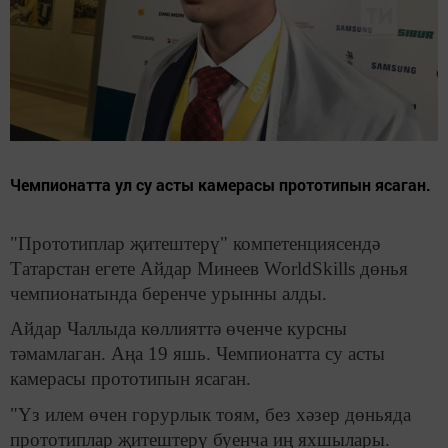
Чемпионатта ул су асты камерасы прототипын ясаган.
"Прототиплар җитештерү" компетенциясендә
Татарстан егете Айдар Минеев WorldSkills дөнья
чемпионатында беренче урынны алды.
Айдар Чаллыда көллияттә өченче курсны
тәмамлаган. Аңа 19 яшь. Чемпионатта су асты
камерасы прототипын ясаган.
"Үз илем өчен горурлык тоям, без хәзер дөньяда
прототиплар җитештерү буенча иң яхшылары.