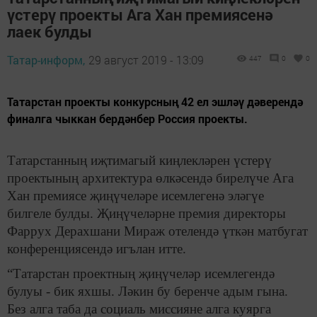
үстерү проекты Ага Хан премиясенә
лаек булды
Татар-информ,
29 август 2019 - 13:09
447
0
0
Татарстан проекты конкурсның 42 ел эшләү дәверендә
финалга чыккан бердәнбер Россия проекты.
Татарстанның иҗтимагый киңлекләрен үстерү
проектының архитектура өлкәсендә бирелүче Ага
Хан премиясе җиңүчеләре исемлегенә эләгүе
билгеле булды. Җиңүчеләрне премия директоры
Фаррух Дерахшани Мираж отелендә үткән матбугат
конференциясендә игълан итте.
“Татарстан проектның җиңүчеләр исемлегендә
булуы - бик яхшы. Ләкин бу беренче адым гына.
Без алга таба да социаль миссияне алга куярга