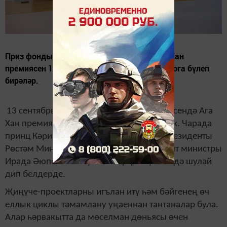
Приз фонды 1 миллион доллар булган Ага Хан
премиясен 13 сентябрьдә җиңүче-проектларга бүлеп
бирәләр.
13 сентябрьдә Казанда архитектура өлкәсендә Ага
Хан премиясен тапшыру тантанасы узачак. Чарада
принц Кәрим Ага Хан IV һәм Татарстан Президенты
Рөстәм Миңнеханов катнаша. ТР мәдәният министры
Ирада Әюпова матбугат конференциясендә шулай
дип белдерде.
Җиңүче-проектларны игълан итү һәм бәйгенең өч
еллык циклы тәмамлану уңаеннан тантаналар була.
Алар һәрвакытта да мөселман дөньясы өчен