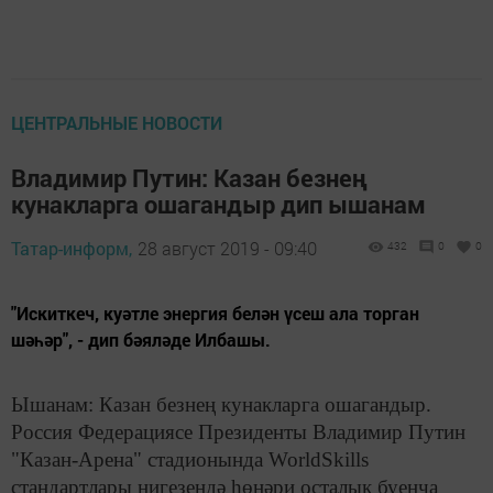
ЦЕНТРАЛЬНЫЕ НОВОСТИ
Владимир Путин: Казан безнең
кунакларга ошагандыр дип ышанам
Татар-информ,
28 август 2019 - 09:40
432
0
0
"Искиткеч, куәтле энергия белән үсеш ала торган
шәһәр", - дип бәяләде Илбашы.
Ышанам: Казан безнең кунакларга ошагандыр.
Россия Федерациясе Президенты Владимир Путин
"Казан-Арена" стадионында WorldSkills
стандартлары нигезендә һөнәри осталык буенча