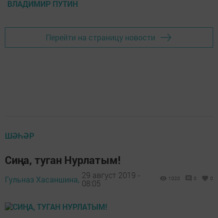
ВЛАДИМИР ПУТИН
Перейти на страницу новости
ШӘҺӘР
Сиңа, туган Нурлатым!
29 август 2019 -
Гульназ Хасаншина,
1020
0
0
08:05