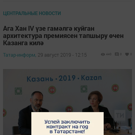
ЦЕНТРАЛЬНЫЕ НОВОСТИ
Ага Хан IV үзе гамәлгә куйган
архитектура премиясен тапшыру өчен
Казанга килә
Татар-информ,
29 август 2019 - 12:15
440
0
0