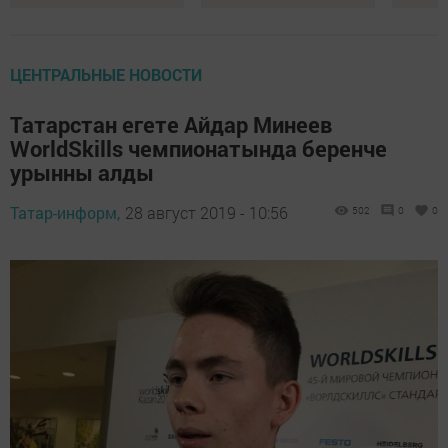
ЦЕНТРАЛЬНЫЕ НОВОСТИ
Татарстан егете Айдар Минеев
WorldSkills чемпионатында беренче
урынны алды
Татар-информ,
28 август 2019 - 10:56
502
0
0