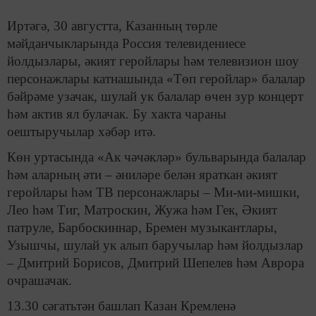
Иртәгә, 30 августта, Казанның төрле
мәйданчыкларында Россия телевидениесе
йолдызлары, әкият геройлары һәм телевизион шоу
персонажлары катнашында «Төп геройлар» балалар
бәйрәме узачак, шулай ук балалар өчен зур концерт
һәм актив ял булачак. Бу хакта чараны
оештыручылар хәбәр итә.
Көн уртасында «Ак чәчәкләр» бульварында балалар
һәм аларның әти – әниләре белән яраткан әкият
геройлары һәм ТВ персонажлары – Ми-ми-мишки,
Лео һәм Тиг, Матроскин, Жужа һәм Гек, Әкият
патруле, Барбоскиннар, Бремен музыкантлары,
Узышчы, шулай ук алып баручылар һәм йолдызлар
– Дмитрий Борисов, Дмитрий Шепелев һәм Аврора
очрашачак.
13.30 сәгатьтән башлап Казан Кремленә