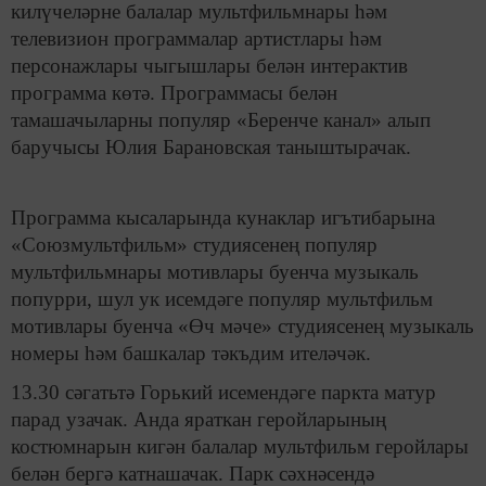
килүчеләрне балалар мультфильмнары һәм
телевизион программалар артистлары һәм
персонажлары чыгышлары белән интерактив
программа көтә. Программасы белән
тамашачыларны популяр «Беренче канал» алып
баручысы Юлия Барановская таныштырачак.
Программа кысаларында кунаклар игътибарына
«Союзмультфильм» студиясенең популяр
мультфильмнары мотивлары буенча музыкаль
попурри, шул ук исемдәге популяр мультфильм
мотивлары буенча «Өч мәче» студиясенең музыкаль
номеры һәм башкалар тәкъдим ителәчәк.
13.30 сәгатьтә Горький исемендәге паркта матур
парад узачак. Анда яраткан геройларының
костюмнарын кигән балалар мультфильм геройлары
белән бергә катнашачак. Парк сәхнәсендә