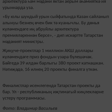
архитектура һәм мәдәни яктан аерым әһәмияткә ия
урыннарда уза.
«Бу юлы шундый урын сыйфатында Казан сайланып
алынуы безнең өчен бик тә куанычлы. Бу дөнья
күләмендәге иң абруйлы архитектура
премияләреннән берсе», - дип искәртте Татарстан
мәдәният министры.
Җиңүче-проектлар 1 миллион АКШ доллары
күләмендәге приз фондын үзара бүлешәчәк.
Бәйгедә 39 илдән барлыгы 380 проект катнашкан.
Нәтиҗәдә, 16 илнең 20 проекты финалга үткән.
Финалистлар исемлегендә Татарстан проекты да
бар. Ул - республиканың иҗтимагый киңлекләрне
үстерү программасы.
Фото: Владимир Васильев