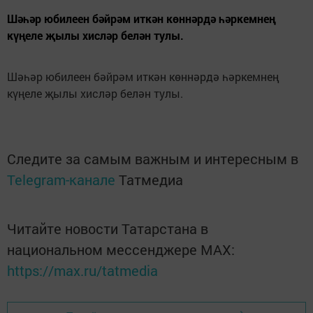
Шәһәр юбилеен бәйрәм иткән көннәрдә һәркемнең
күңеле җылы хисләр белән тулы.
Шәһәр юбилеен бәйрәм иткән көннәрдә һәркемнең
күңеле җылы хисләр белән тулы.
Следите за самым важным и интересным в
Telegram-канале
Татмедиа
Читайте новости Татарстана в
национальном мессенджере MАХ:
https://max.ru/tatmedia