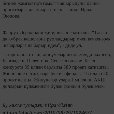
безнең җәмгыятьтә гамәлгә ашырылучы башка
проектларга да күчәргә тиеш”, - диде Ирада
Әюпова.
Фаррух Дерахшани җиңүчеләрне котлады. “Тагын
да күбрәк кешеләрне рухландырыр өчен кечкенәрәк
шәһәрләргә дә барыр идем”, - диде ул.
Татарстаннан тыш, җиңүчеләр исемлегендә Бахрейн,
Бангладеш, Палестина, Сенегал илләре. Быел
конкурста 39 илдән барлыгы 380 проект катнашты.
Жюри эше нәтиҗәләре буенча финалга 16 илдән 20
проект чыкты. Җиңүчеләр үзара 1 миллион АКШ
долларын күләмендәге бүләк фондын бүлешәчәк.
хакта тулырак: https://tatar-
Бу
inform.tatar/news/2019/08/29/192467/