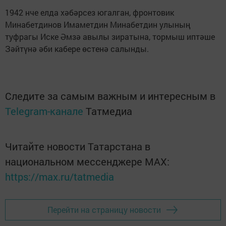
1942 нче елда хәбәрсез югалган, фронтовик
Минабетдинов Имаметдин Минабетдин улының
туфрагы Иске Әмзә авылы зиратына, тормыш иптәше
Зәйтүнә әби кабере өстенә салынды.
Следите за самым важным и интересным в
Telegram-канале
Татмедиа
Читайте новости Татарстана в
национальном мессенджере MАХ:
https://max.ru/tatmedia
Перейти на страницу новости