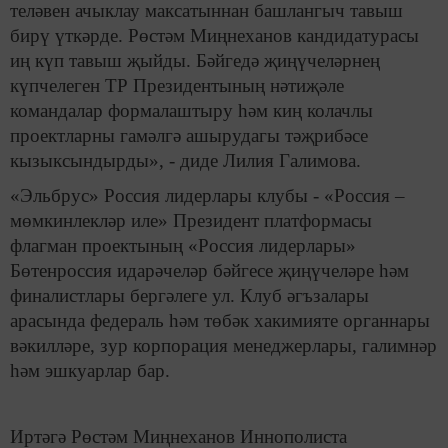
теләвен ачыклау максатыннан башлангыч тавыш
бирү үткәрде. Рөстәм Миңнеханов кандидатурасы
иң күп тавыш җыйды. Бәйгедә җиңүчеләрнең
күпчелеген ТР Президентының нәтиҗәле
командалар формалаштыру һәм киң колачлы
проектларны гамәлгә ашырудагы тәҗрибәсе
кызыксындырды», - диде Лилия Галимова.
«Эльбрус» Россия лидерлары клубы - «Россия –
мөмкинлекләр иле» Президент платформасы
флагман проектының «Россия лидерлары»
Бөтенроссия идарәчеләр бәйгесе җиңүчеләре һәм
финалистлары бергәлеге ул. Клуб әгъзалары
арасында федераль һәм төбәк хакимияте органнары
вәкилләре, зур корпорация менеджерлары, галимнәр
һәм эшкуарлар бар.
Иртәгә Рөстәм Миңнеханов Иннополиста