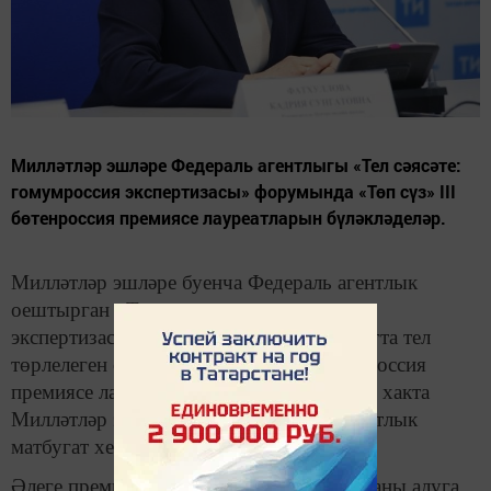
Милләтләр эшләре Федераль агентлыгы «Тел сәясәте:
гомумроссия экспертизасы» форумында «Төп сүз» III
бөтенроссия премиясе лауреатларын бүләкләделәр.
Милләтләр эшләре буенча Федераль агентлык
оештырган «Тел сәясәте: гомумроссия
экспертизасы» дип аталган форум-диалогта тел
төрлелеген саклауда «Төп сүз» III Бөтенроссия
премиясе лауреатларын бүләкләделәр. Бу хакта
Милләтләр эшләре буенча Федераль агентлык
матбугат хезмәте хәбәр итә.
Әлеге премия 2017 елдан гамәлдә. Быел аны алуга