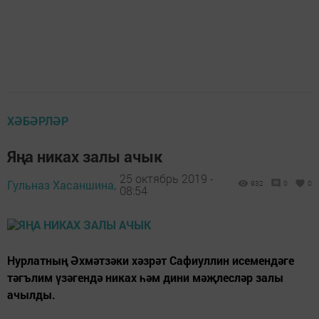
ХӘБӘРЛӘР
Яңа никах залы ачык
25 октябрь 2019 -
Гульназ Хасаншина,
932
0
0
08:54
Нурлатның Әхмәтзәки хәзрәт Сафиуллин исемендәге
тәгълим үзәгендә никах һәм дини мәҗлесләр залы
ачылды.