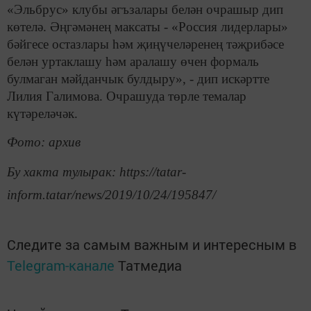
«Эльбрус» клубы әгъзалары белән очрашыр дип
көтелә. Әңгәмәнең максаты - «Россия лидерлары»
бәйгесе остазлары һәм җиңүчеләренең тәҗрибәсе
белән уртаклашу һәм аралашу өчен формаль
булмаган мәйданчык булдыру», - дип искәртте
Лилия Галимова. Очрашуда төрле темалар
күтәреләчәк.
Фото: архив
Бу хакта тулырак: https://tatar-
inform.tatar/news/2019/10/24/195847/
Следите за самым важным и интересным в
Telegram-канале
Татмедиа