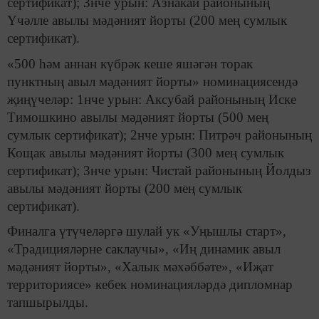
сертификат); 3нче урын: Азнакай районының
Үчәлле авылы мәдәният йорты (200 мең сумлык
сертификат).
«500 һәм аннан күбрәк кеше яшәгән торак
пунктның авыл мәдәният йорты» номинациясендә
җиңүчеләр: 1нче урын: Аксубай районының Иске
Тимошкино авылы мәдәният йорты (500 мең
сумлык сертификат); 2нче урын: Питрәч районының
Кощак авылы мәдәният йорты (300 мең сумлык
сертификат); 3нче урын: Чистай районының Йолдыз
авылы мәдәният йорты (200 мең сумлык
сертификат).
Финалга үтүчеләргә шулай ук «Уңышлы старт»,
«Традицияләрне саклаучы», «Иң динамик авыл
мәдәният йорты», «Халык мәхәббәте», «Иҗат
территориясе» кебек номинацияләрдә дипломнар
тапшырылды.