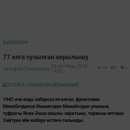
ХӘБӘРЛӘР
77 елга сузылган аерылышу
24 октябрь 2019 -
Зульфия Галиуллина,
743
0
0
14:03
1942 нче елда хәбәрсез югалган, фронтовик
Минабетдинов Имаметдин Минабетдин улының
туфрагы Иске Әмзә авылы зиратына, тормыш иптәше
Зәйтүнә әби кабере өстенә салынды.