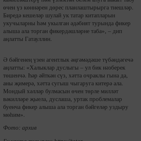
өчен үз көннәрен дөрес планлаштырырга тиешләр.
Биредә кешеләр шулай ук татар китапларын
укучыларны һәм укылган әдәбият турында фикер
алыша ала торган фикердәшләрне таба», – дип
аңлатты Гатауллин.
Ә бәйгенең үзен агентлык әңгәмәдәше түбәндәгечә
аңлатты: «Халыклар дуслыгы – ул бик нәзберек
төшенчә. Һәр әйткән сүз, хәтта очраклы гына да,
аны җимерә, хәтта сугыш чыгаруга китерә ала.
Мондый хәлләр булмасын өчен төрле милләт
вәкилләре җыела, дуслаша, уртак проблемалар
буенча фикер алыша ала торган бәйгеләр уздыру
мөһим».
Фото: архив