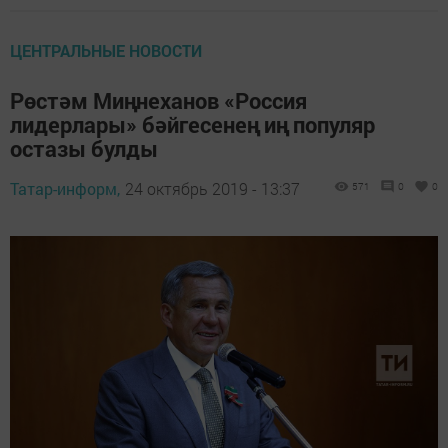
ЦЕНТРАЛЬНЫЕ НОВОСТИ
Рөстәм Миңнеханов «Россия
лидерлары» бәйгесенең иң популяр
остазы булды
Татар-информ,
24 октябрь 2019 - 13:37
571
0
0