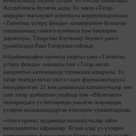
конкурсында лауреат булды. Ул Россия халыклары
Ассамблеясы бүләген алды. Бу хакта «Татар-
информ» мәгълүмат агентлыгы корреспондентына
«Татнетны үстерү фонды» коммерцияле булмаган
оешмасының гамәлгә куючысы һәм башкарма
директоры, Татарстан Язучылар берлеге рәисе
урынбасары Раил Гатауллин сөйләде.
#Әдәбимарафон проекты квартал саен «Татнетны
үстерү фонды» оешмасы һәм «Татар китап
нәшрияты» катнашында тормышка ашырыла. Ул
татар телендә китап укуга гадәт формалаштыруга
юнәлдерелгән. 21 көн дәвамында катнашучылар көн
саен татар әдәбиятын укыйлар һәм «ВКонтакте»
челтәрендәге үз битләрендә укылган әсәрләрдән
үзләрен кызыксындырган өзекләрне урнаштыралар.
«Әлеге проект ярдәмендә катнашучылар тайм-
менеджментка өйрәнәләр. Ягъни алар үз-үзләрен
камилләштерү һәм үзлектән белем алуга вакыт табу