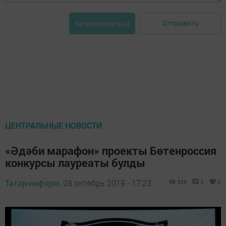
Отправить
Авторизоваться
ЦЕНТРАЛЬНЫЕ НОВОСТИ
«Әдәби марафон» проекты Бөтенроссия
конкурсы лауреаты булды
Татар-информ,
28 октябрь 2019 - 17:23
535
0
0