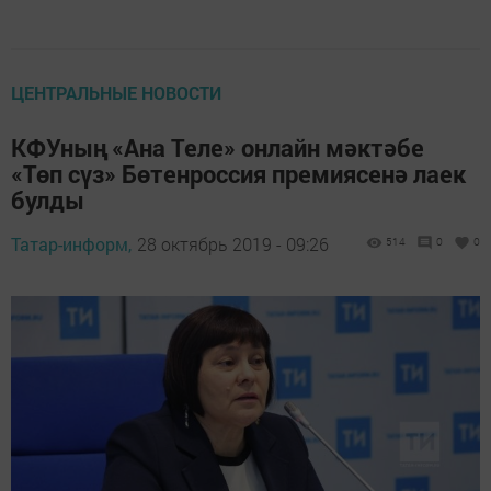
ЦЕНТРАЛЬНЫЕ НОВОСТИ
КФУның «Ана Теле» онлайн мәктәбе
«Төп сүз» Бөтенроссия премиясенә лаек
булды
Татар-информ,
28 октябрь 2019 - 09:26
514
0
0