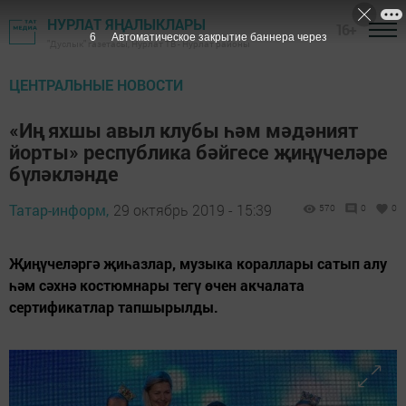
НУРЛАТ ЯҢАЛЫКЛАРЫ
16+
4
Автоматическое закрытие баннера через
"Дуслык" газетасы, Нурлат ТВ - Нурлат районы
ЦЕНТРАЛЬНЫЕ НОВОСТИ
«Иң яхшы авыл клубы һәм мәдәният
йорты» республика бәйгесе җиңүчеләре
бүләкләнде
Татар-информ,
29 октябрь 2019 - 15:39
570
0
0
Җиңүчеләргә җиһазлар, музыка кораллары сатып алу
һәм сәхнә костюмнары тегү өчен акчалата
сертификатлар тапшырылды.