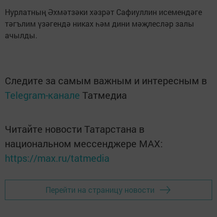
Нурлатның Әхмәтзәки хәзрәт Сафиуллин исемендәге
тәгълим үзәгендә никах һәм дини мәҗлесләр залы
ачылды.
Следите за самым важным и интересным в
Telegram-канале
Татмедиа
Читайте новости Татарстана в
национальном мессенджере MАХ:
https://max.ru/tatmedia
Перейти на страницу новости