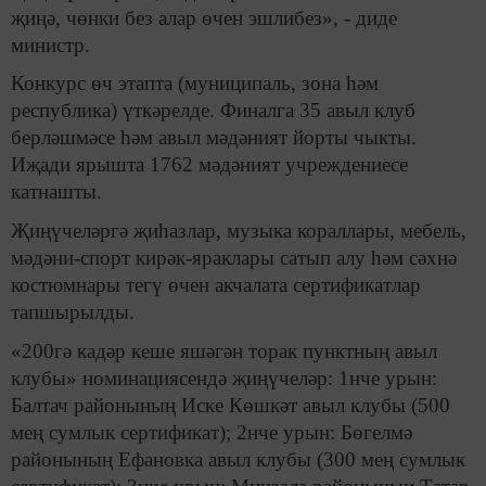
җиңә, чөнки без алар өчен эшлибез», - диде
министр.
Конкурс өч этапта (муниципаль, зона һәм
республика) үткәрелде. Финалга 35 авыл клуб
берләшмәсе һәм авыл мәдәният йорты чыкты.
Иҗади ярышта 1762 мәдәният учреждениесе
катнашты.
Җиңүчеләргә җиһазлар, музыка кораллары, мебель,
мәдәни-спорт кирәк-яраклары сатып алу һәм сәхнә
костюмнары тегү өчен акчалата сертификатлар
тапшырылды.
«200гә кадәр кеше яшәгән торак пунктның авыл
клубы» номинациясендә җиңүчеләр: 1нче урын:
Балтач районының Иске Көшкәт авыл клубы (500
мең сумлык сертификат); 2нче урын: Бөгелмә
районының Ефановка авыл клубы (300 мең сумлык