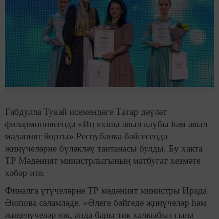
Габдулла Тукай исемендәге Татар дәүләт
филармониясендә «Иң яхшы авыл клубы һәм авыл
мәдәният йорты» Республика бәйгесендә
җиңүчеләрне бүләкләү тантанасы булды. Бу хакта
ТР Мәдәният министрлыгының матбугат хезмәте
хәбәр итә.
Финалга үтүчеләрне ТР мәдәният министры Ирада
Әюпова сәламләде. «Әлеге бәйгедә җиңүчеләр һәм
җиңелүчеләр юк, анда бары тик халкыбыз гына