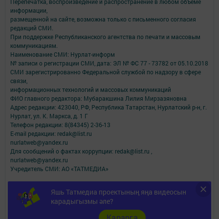
Перепечатка, воспроизведение и распространение в любом объеме
информации,
размещенной на сайте, возможна только с письменного согласия
редакций СМИ.
При поддержке Республиканского агентства по печати и массовым
коммуникациям.
Наименование СМИ: Нурлат-⁠информ
№ записи о регистрации СМИ, дата: ЭЛ № ФС 77 -⁠ 73782 от 05.10.2018
СМИ зарегистрированно Федеральной службой по надзору в сфере
связи,
информационных технологий и массовых коммуникаций
ФИО главного редактора: Мубаракшина Лилия Мирзазяновна
Адрес редакции: 423040, РФ, Республика Татарстан, Нурлатский р-н, г.
Нурлат, ул. К. Маркса, д. 1 Г
Телефон редакции: 8(84345) 2-36-13
E-mail редакции: redak@list.ru
nurlatweb@yandex.ru
Для сообщений о фактах коррупции: redak@list.ru ,
nurlatweb@yandex.ru
Учредитель СМИ: АО «ТАТМЕДИА»
Антикоррупционная политика
Яшь Татмедиа проектының яңа видеосын
АО «ТАТМЕДИА» использует «cookie»
для персонализации сервисов и
карадыгызмы әле?
удобства пользователей сайтом.
Использование «cookie» можно отменить в настройках браузера.
Карарга