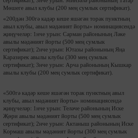
сертификат); 3нче урын: Минзәлә районының Татар
Мөшеге авыл клубы (200 мең сумлык сертификат).
«200дән 300гә кадәр кеше яшәгән торак пунктның
авыл клубы, авыл мәдәният йорты» номинациясендә
җиңүчеләр: 1нче урын: Сарман районының Ләке
авылы мәдәният йорты (500 мең сумлык
сертификат); 2нче урын: Ютазы районының Яңа
Каразирек авылы клубы (300 мең сумлык
сертификат); 3нче урын: Арча районының Кышкар
авылы клубы (200 мең сумлык сертификат).
«500гә кадәр кеше яшәгән торак пунктның авыл
клубы, авыл мәдәният йорты» номинациясендә
җиңүчеләр: 1нче урын: Теләче районының Иске
Җөри авылы мәдәният йорты (500 мең сумлык
сертификат); 2нче урын: Актаныш районының Иске
Кормаш авылы мәдәният йорты (300 мең сумлык