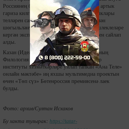
Россиянең барлык төбәкләреннән 700дән артык
гариза килгән. Рус телен һәм Россия халыклары
телләрен саклау һәм популярлаштыру белән
шөгыльләнүче галимнәр һәм җәмәгать эшлеклеләре
кергән экспертлар советы аларның җидесен сайлап
алды.
Казан (Идел буе) федераль университетының
Филология һәм мәдәниятара багланышлар
институты хезмәткәрләре уйлап тапкан «Ана Теле»
онлайн мәктәбе» иң яхшы мультимедиа проектын
өчен «Төп сүз» Бөтенроссия премиясенә лаек
булды.
Фото: архив/Султан Исхаков
Бу хакта тулырак:
https://tatar-