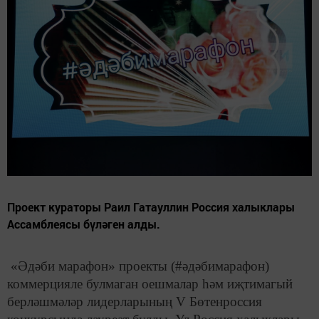
Проект кураторы Раил Гатауллин Россия халыклары
Ассамблеясы бүләген алды.
«Әдәби марафон» проекты (#әдәбимарафон)
коммерцияле булмаган оешмалар һәм иҗтимагый
берләшмәләр лидерларының V Бөтенроссия