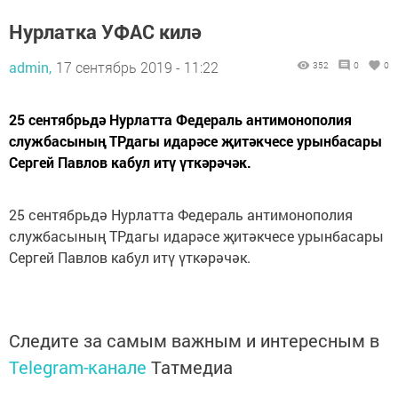
Нурлатка УФАС килә
admin,
17 сентябрь 2019 - 11:22
352
0
0
25 сентябрьдә Нурлатта Федераль антимонополия
службасының ТРдагы идарәсе җитәкчесе урынбасары
Сергей Павлов кабул итү үткәрәчәк.
25 сентябрьдә Нурлатта Федераль антимонополия
службасының ТРдагы идарәсе җитәкчесе урынбасары
Сергей Павлов кабул итү үткәрәчәк.
Следите за самым важным и интересным в
Telegram-канале
Татмедиа