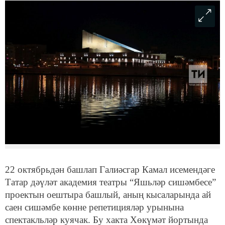
22 октябрьдән башлап Галиәсгар Камал исемендәге
Татар дәүләт академия театры “Яшьләр сишәмбесе”
проектын оештыра башлый, аның кысаларында ай
саен сишәмбе көнне репетицияләр урынына
спектакльләр куячак. Бу хакта Хөкүмәт йортында