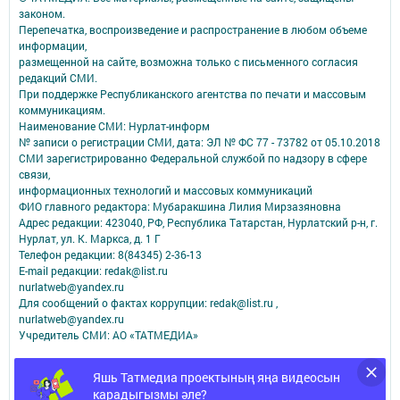
законом.
Перепечатка, воспроизведение и распространение в любом объеме
информации,
размещенной на сайте, возможна только с письменного согласия
редакций СМИ.
При поддержке Республиканского агентства по печати и массовым
коммуникациям.
Наименование СМИ: Нурлат-⁠информ
№ записи о регистрации СМИ, дата: ЭЛ № ФС 77 -⁠ 73782 от 05.10.2018
СМИ зарегистрированно Федеральной службой по надзору в сфере
связи,
информационных технологий и массовых коммуникаций
ФИО главного редактора: Мубаракшина Лилия Мирзазяновна
Адрес редакции: 423040, РФ, Республика Татарстан, Нурлатский р-н, г.
Нурлат, ул. К. Маркса, д. 1 Г
Телефон редакции: 8(84345) 2-36-13
E-mail редакции: redak@list.ru
nurlatweb@yandex.ru
Для сообщений о фактах коррупции: redak@list.ru ,
nurlatweb@yandex.ru
Учредитель СМИ: АО «ТАТМЕДИА»
Антикоррупционная политика
Яшь Татмедиа проектының яңа видеосын
АО «ТАТМЕДИА» использует «cookie»
для персонализации сервисов и
карадыгызмы әле?
удобства пользователей сайтом.