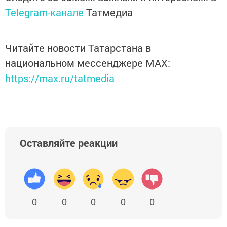
Telegram-канале
Татмедиа
Читайте новости Татарстана в
национальном мессенджере MАХ:
https://max.ru/tatmedia
Оставляйте реакции
0
0
0
0
0