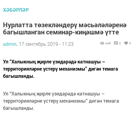
ХӘБӘРЛӘР
Нурлатта төзекләндерү мәсьәләләренә
багышланган семинар-киңәшмә үтте
admin,
17 сентябрь 2019 - 11:23
449
0
0
Ул “Халыкның җирле үзидарәдә катнашуы –
территорияләрне үстерү механизмы” дигән темага
багышланды.
Ул “Халыкның җирле үзидарәдә катнашуы –
территорияләрне үстерү механизмы” дигән темага
багышланды.