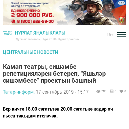
НУРЛАТ ЯҢАЛЫКЛАРЫ
16+
"Дуслык" газетасы, Нурлат ТВ - Нурлат районы
ЦЕНТРАЛЬНЫЕ НОВОСТИ
Камал театры, сишәмбе
репетицияләрен бетереп, “Яшьләр
сишәмбесе” проектын башлый
Татар-информ,
17 сентябрь 2019 - 15:17
705
0
0
Бер кичтә 18.00 сәгатьтән 20.00 сәгатькә кадәр өч
пьеса тәкъдим ителәчәк.