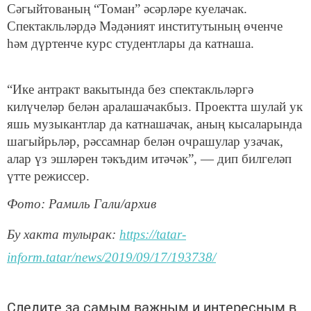
Сәгыйтованың “Томан” әсәрләре куелачак.
Спектакльләрдә Мәдәният институтының өченче
һәм дүртенче курс студентлары да катнаша.
“Ике антракт вакытында без спектакльләргә
килүчеләр белән аралашачакбыз. Проектта шулай ук
яшь музыкантлар да катнашачак, аның кысаларында
шагыйрьләр, рәссамнар белән очрашулар узачак,
алар үз эшләрен тәкъдим итәчәк”, — дип билгеләп
үтте режиссер.
Фото: Рамиль Гали/архив
Бу хакта тулырак:
https://tatar-
inform.tatar/news/2019/09/17/193738/
Следите за самым важным и интересным в