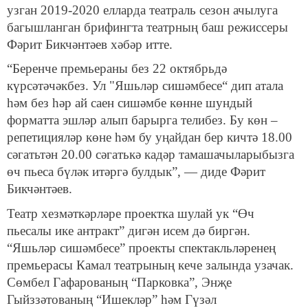
узган 2019-2020 елларда театраль сезон ачылуга
багышланган брифингта театрның баш режиссеры
Фәрит Бикчәнтәев хәбәр итте.
“Беренче премьераны без 22 октябрьдә
күрсәтәчәкбез. Ул "Яшьләр сишәмбесе“ дип атала
һәм без һәр ай саен сишәмбе көнне шундый
форматта эшләр алып барырга телибез. Бу көн –
репетицияләр көне һәм бу уңайдан бер кичтә 18.00
сәгатьтән 20.00 сәгатькә кадәр тамашачыларыбызга
өч пьеса бүләк итәргә булдык”, — диде Фәрит
Бикчәнтәев.
Театр хезмәткәрләре проектка шулай ук “Өч
пьесалы ике антракт” дигән исем дә биргән.
“Яшьләр сишәмбесе” проекты спектакльләренең
премьерасы Камал театрының кече залында узачак.
Сөмбел Гафарованың “Парковка”, Энҗе
Гыйззәтованың “Ишекләр” һәм Гүзәл