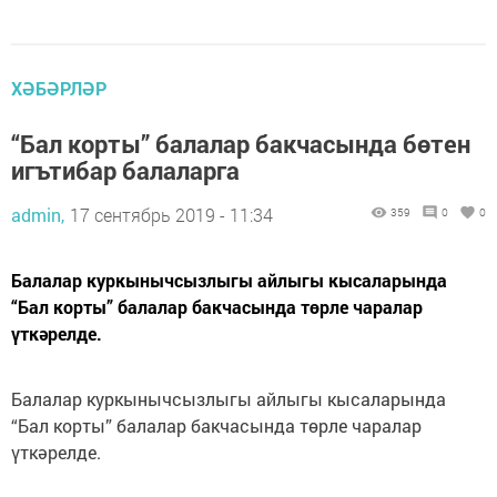
ХӘБӘРЛӘР
“Бал корты” балалар бакчасында бөтен
игътибар балаларга
admin,
17 сентябрь 2019 - 11:34
359
0
0
Балалар куркынычсызлыгы айлыгы кысаларында
“Бал корты” балалар бакчасында төрле чаралар
үткәрелде.
Балалар куркынычсызлыгы айлыгы кысаларында
“Бал корты” балалар бакчасында төрле чаралар
үткәрелде.