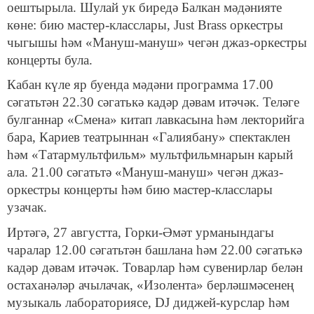
оештырыла. Шулай ук биредә Балкан мәдәнияте
көне: бию мастер-класслары, Just Brass оркестры
чыгышы һәм «Мануш-мануш» чегән джаз-оркестры
концерты була.
Кабан күле яр буенда мәдәни программа 17.00
сәгатьтән 22.30 сәгатькә кадәр дәвам итәчәк. Теләге
булганнар «Смена» китап лавкасына һәм лекторийга
бара, Кариев театрыннан «Галиябану» спектаклен
һәм «Татармультфильм» мультфильмнарын карый
ала. 21.00 сәгатьтә «Мануш-мануш» чегән джаз-
оркестры концерты һәм бию мастер-класслары
узачак.
Иртәгә, 27 августта, Горки-Әмәт урманындагы
чаралар 12.00 сәгатьтән башлана һәм 22.00 сәгатькә
кадәр дәвам итәчәк. Товарлар һәм сувенирлар белән
остаханәләр ачылачак, «Изолента» берләшмәсенең
музыкаль лабораториясе, DJ диджей-курслар һәм