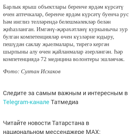
Барлык ярыш объектлары беренче ярдәм күрсәтү
өчен аптечкалар, беренче ярдәм күрсәтү буенча рус
һәм инглиз телләрендә белешмәлекләр белән
җиһазланган. Имгәнү-җәрәхәтләнү куркынычы зур
булган компетенцияләр өчен күзләрне юдыру,
пешүдән саклау җыелмалары, тирегә кергән
шырпыны алу өчен җайланмалар әзерләнгән. Һәр
компетенциядә 72 медицина волонтеры эшләячәк.
Фото: Султан Исхаков
Следите за самым важным и интересным в
Telegram-канале
Татмедиа
Читайте новости Татарстана в
национальном мессенджере MАХ: