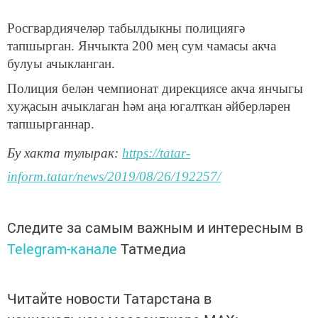
Росгвардиячеләр табылдыкны полициягә
тапшырган. Янчыкта 200 мең сум чамасы акча
булуы ачыкланган.
Полиция белән чемпионат дирекциясе акча янчыгы
хуҗасын ачыклаган һәм аңа югалткан әйберләрен
тапшырганнар.
Бу хакта тулырак:
https://tatar-
inform.tatar/news/2019/08/26/192257/
Следите за самым важным и интересным в
Telegram-канале
Татмедиа
Читайте новости Татарстана в