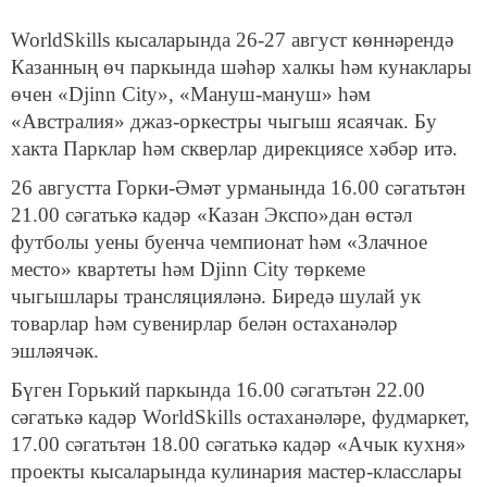
WorldSkills кысаларында 26-27 август көннәрендә
Казанның өч паркында шәһәр халкы һәм кунаклары
өчен «Djinn City», «Мануш-мануш» һәм
«Австралия» джаз-оркестры чыгыш ясаячак. Бу
хакта Парклар һәм скверлар дирекциясе хәбәр итә.
26 августта Горки-Әмәт урманында 16.00 сәгатьтән
21.00 сәгатькә кадәр «Казан Экспо»дан өстәл
футболы уены буенча чемпионат һәм «Злачное
место» квартеты һәм Djinn City төркеме
чыгышлары трансляцияләнә. Биредә шулай ук
товарлар һәм сувенирлар белән остаханәләр
эшләячәк.
Бүген Горький паркында 16.00 сәгатьтән 22.00
сәгатькә кадәр WorldSkills остаханәләре, фудмаркет,
17.00 сәгатьтән 18.00 сәгатькә кадәр «Ачык кухня»
проекты кысаларында кулинария мастер-класслары