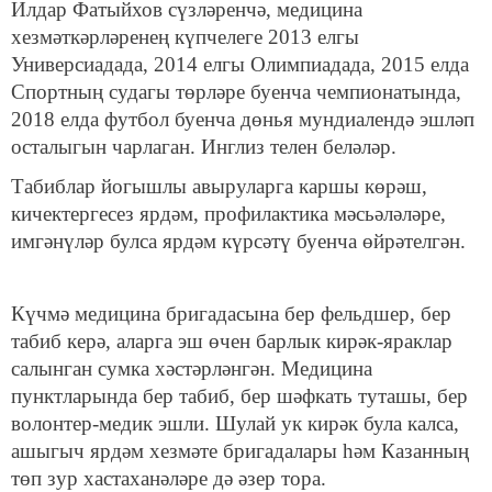
Илдар Фатыйхов сүзләренчә, медицина
хезмәткәрләренең күпчелеге 2013 елгы
Универсиадада, 2014 елгы Олимпиадада, 2015 елда
Спортның судагы төрләре буенча чемпионатында,
2018 елда футбол буенча дөнья мундиалендә эшләп
осталыгын чарлаган. Инглиз телен беләләр.
Табиблар йогышлы авыруларга каршы көрәш,
кичектергесез ярдәм, профилактика мәсьәләләре,
имгәнүләр булса ярдәм күрсәтү буенча өйрәтелгән.
Күчмә медицина бригадасына бер фельдшер, бер
табиб керә, аларга эш өчен барлык кирәк-яраклар
салынган сумка хәстәрләнгән. Медицина
пунктларында бер табиб, бер шәфкать туташы, бер
волонтер-медик эшли. Шулай ук кирәк була калса,
ашыгыч ярдәм хезмәте бригадалары һәм Казанның
төп зур хастаханәләре дә әзер тора.