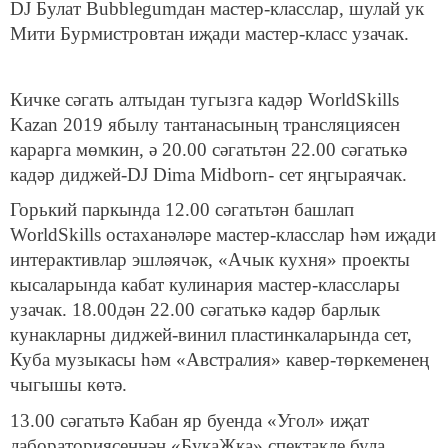
DJ Булат Bubblegumдан мастер-класслар, шулай ук
Мити Бурмистровтан иҗади мастер-класс узачак.
Кичке сәгать алтыдан тугызга кадәр WorldSkills
Kazan 2019 ябылу тантанасының трансляциясен
карарга мөмкин, ә 20.00 сәгатьтән 22.00 сәгатькә
кадәр диджей-DJ Dima Midborn- сет яңгыраячак.
Горький паркында 12.00 сәгатьтән башлап
WorldSkills остаханәләре мастер-класслар һәм иҗади
интерактивлар эшләячәк, «Ачык кухня» проекты
кысаларында кабат кулинария мастер-класслары
узачак. 18.00дән 22.00 сәгатькә кадәр барлык
кунакларны диджей-винил пластинкаларында сет,
Куба музыкасы һәм «Австралия» кавер-төркеменең
чыгышы көтә.
13.00 сәгатьтә Кабан яр буенда «Угол» иҗат
лабораториясеннән «БукаЖка» спектакле була,