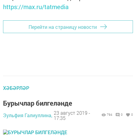
https://max.ru/tatmedia
Перейти на страницу новости
ХӘБӘРЛӘР
Бурычлар билгеләнде
23 август 2019 -
Зульфия Галиуллина,
794
0
0
17:35