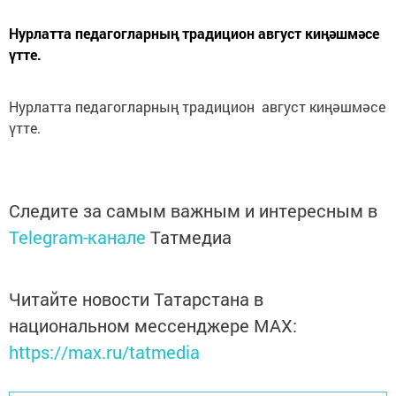
Нурлатта педагогларның традицион август киңәшмәсе
үтте.
Нурлатта педагогларның традицион август киңәшмәсе
үтте.
Следите за самым важным и интересным в
Telegram-канале
Татмедиа
Читайте новости Татарстана в
национальном мессенджере MАХ:
https://max.ru/tatmedia