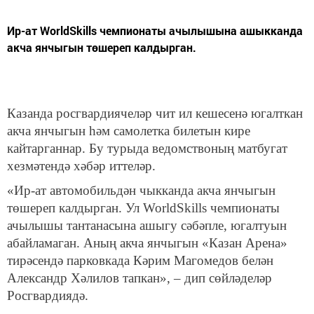
Ир-ат WorldSkills чемпионаты ачылышына ашыкканда
акча янчыгын төшереп калдырган.
Казанда росгвардиячеләр чит ил кешесенә югалткан
акча янчыгын һәм самолетка билетын кире
кайтарганнар. Бу турыда ведомствоның матбугат
хезмәтендә хәбәр иттеләр.
«Ир-ат автомобильдән чыкканда акча янчыгын
төшереп калдырган. Ул WorldSkills чемпионаты
ачылышы тантанасына ашыгу сәбәпле, югалтуын
абайламаган. Аның акча янчыгын «Казан Арена»
тирәсендә парковкада Кәрим Магомедов белән
Александр Хәлилов тапкан», – дип сөйләделәр
Росгвардиядә.