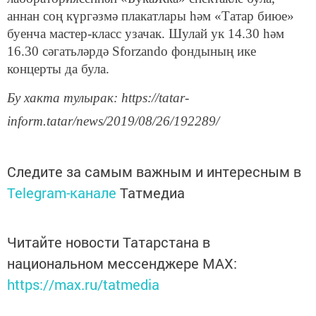
аннан соң күргәзмә плакатлары һәм «Татар биюе»
буенча мастер-класс узачак. Шулай ук 14.30 һәм
16.30 сәгатьләрдә Sforzando фондының ике
концерты да була.
Бу хакта тулырак: https://tatar-
inform.tatar/news/2019/08/26/192289/
Следите за самым важным и интересным в
Telegram-канале
Татмедиа
Читайте новости Татарстана в
национальном мессенджере MАХ:
https://max.ru/tatmedia