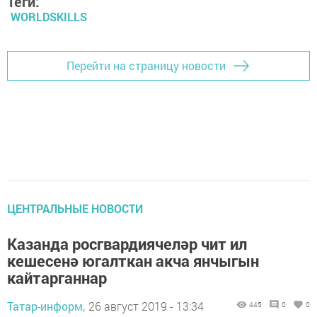
Теги:
WORLDSKILLS
Перейти на страницу новости
ЦЕНТРАЛЬНЫЕ НОВОСТИ
Казанда росгвардиячеләр чит ил
кешесенә югалткан акча янчыгын
кайтарганнар
Татар-информ,
26 август 2019 - 13:34
445
0
0