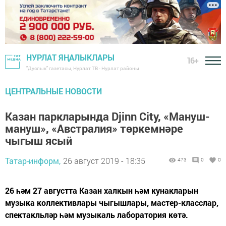
НУРЛАТ ЯҢАЛЫКЛАРЫ
16+
"Дуслык" газетасы, Нурлат ТВ - Нурлат районы
ЦЕНТРАЛЬНЫЕ НОВОСТИ
Казан паркларында Djinn City, «Мануш-
мануш», «Австралия» төркемнәре
чыгыш ясый
Татар-информ,
26 август 2019 - 18:35
473
0
0
26 һәм 27 августта Казан халкын һәм кунакларын
музыка коллективлары чыгышлары, мастер-класслар,
спектакльләр һәм музыкаль лаборатория көтә.