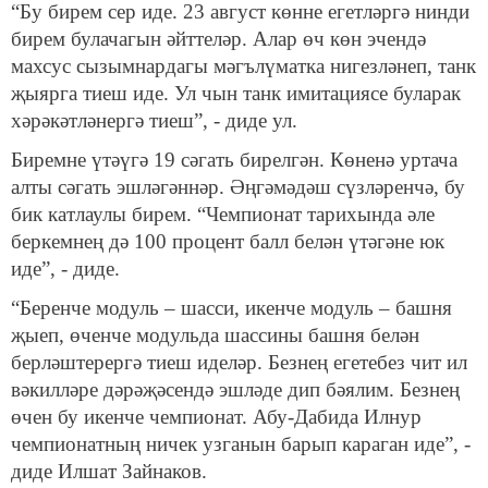
“Бу бирем сер иде. 23 август көнне егетләргә нинди
бирем булачагын әйттеләр. Алар өч көн эчендә
махсус сызымнардагы мәгълүматка нигезләнеп, танк
җыярга тиеш иде. Ул чын танк имитациясе буларак
хәрәкәтләнергә тиеш”, - диде ул.
Биремне үтәүгә 19 сәгать бирелгән. Көненә уртача
алты сәгать эшләгәннәр. Әңгәмәдәш сүзләренчә, бу
бик катлаулы бирем. “Чемпионат тарихында әле
беркемнең дә 100 процент балл белән үтәгәне юк
иде”, - диде.
“Беренче модуль – шасси, икенче модуль – башня
җыеп, өченче модульда шассины башня белән
берләштерергә тиеш иделәр. Безнең егетебез чит ил
вәкилләре дәрәҗәсендә эшләде дип бәялим. Безнең
өчен бу икенче чемпионат. Абу-Дабида Илнур
чемпионатның ничек узганын барып караган иде”, -
диде Илшат Зайнаков.