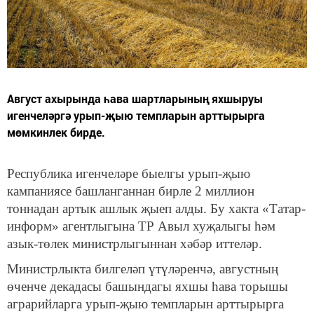
​​​​​​​Август ахырында һава шартларының яхшыруы
игенчеләргә урып-җыю темпларын арттырырга
мөмкинлек бирде.
Республика игенчеләре быелгы урып-җыю
кампаниясе башланганнан бирле 2 миллион
тоннадан артык ашлык җыеп алды. Бу хакта «Татар-
информ» агентлыгына ТР Авыл хуҗалыгы һәм
азык-төлек министрлыгыннан хәбәр иттеләр.
Министрлыкта билгеләп үтүләренчә, августның
өченче декадасы башындагы яхшы һава торышы
аграрийларга урып-җыю темпларын арттырырга