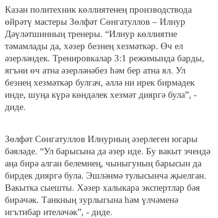
Казан политехник көллиятенең производствода
өйрәтү мастеры Зөлфәт Сөнгатуллов – Илнур
Дәүләтшинның тренеры. “Илнур көллиятне
тәмамлады да, хәзер безнең хезмәткәр. Өч ел
әзерләндек. Тренировкалар 3:1 режимында барды,
ягъни өч атна әзерләнәбез һәм бер атна ял. Ул
безнең хезмәткәр булгач, әллә ни ирек бирмәдек
инде, шуңа күрә көндәлек хезмәт дияргә була”, -
диде.
Зөлфәт Сөнгатуллов Илнурның әзерлеген югары
бәяләде. “Ул барысына да әзер иде. Бу вакыт эчендә
аңа бирә алган белемнең, чыныгуның барысын да
бирдек дияргә була. Эшләнмә тулысынча җыелган.
Вакытка сыешты. Хәзер халыкара экспертлар бәя
бирәчәк. Танкның зурлыгына һәм үлчәменә
игътибар ителәчәк”, - диде.