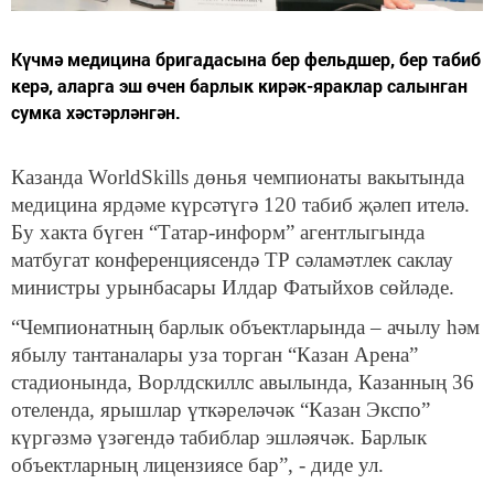
Күчмә медицина бригадасына бер фельдшер, бер табиб
керә, аларга эш өчен барлык кирәк-яраклар салынган
сумка хәстәрләнгән.
Казанда WorldSkills дөнья чемпионаты вакытында
медицина ярдәме күрсәтүгә 120 табиб җәлеп ителә.
Бу хакта бүген “Татар-информ” агентлыгында
матбугат конференциясендә ТР сәламәтлек саклау
министры урынбасары Илдар Фатыйхов сөйләде.
“Чемпионатның барлык объектларында – ачылу һәм
ябылу тантаналары уза торган “Казан Арена”
стадионында, Ворлдскиллс авылында, Казанның 36
отеленда, ярышлар үткәреләчәк “Казан Экспо”
күргәзмә үзәгендә табиблар эшләячәк. Барлык
объектларның лицензиясе бар”, - диде ул.