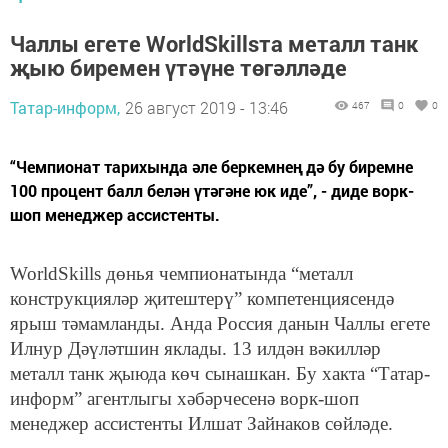
Чаллы егете WorldSkillsта металл танк
җыю биремен үтәүне төгәлләде
Татар-информ,
26 август 2019 - 13:46
467
0
0
“Чемпионат тарихында әле беркемнең дә бу биремне
100 процент балл белән үтәгәне юк иде”, - диде ворк-
шоп менеджер ассистенты.
WorldSkills дөнья чемпионатында “металл
конструкцияләр җитештерү” компетенциясендә
ярыш тәмамланды. Анда Россия данын Чаллы егете
Илнур Дәүләтшин яклады. 13 илдән вәкилләр
металл танк җыюда көч сынашкан. Бу хакта “Татар-
информ” агентлыгы хәбәрчесенә ворк-шоп
менеджер ассистенты Илшат Зайнаков сөйләде.