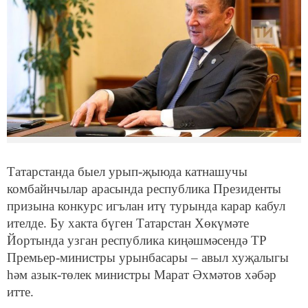
Татарстанда быел урып-җыюда катнашучы
комбайнчылар арасында республика Президенты
призына конкурс игълан итү турында карар кабул
ителде. Бу хакта бүген Татарстан Хөкүмәте
Йортында узган республика киңәшмәсендә ТР
Премьер-министры урынбасары – авыл хуҗалыгы
һәм азык-төлек министры Марат Әхмәтов хәбәр
итте.