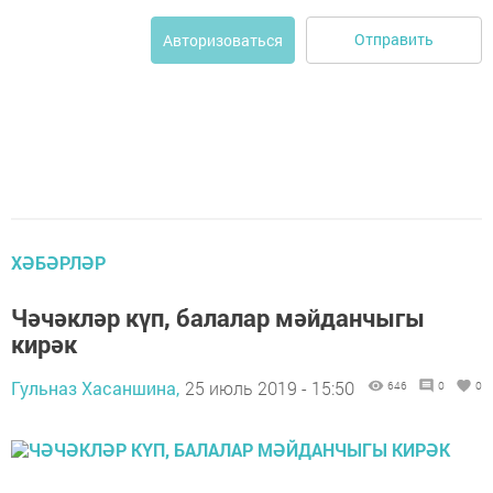
Отправить
Авторизоваться
ХӘБӘРЛӘР
Чәчәкләр күп, балалар мәйданчыгы
кирәк
Гульназ Хасаншина,
25 июль 2019 - 15:50
646
0
0