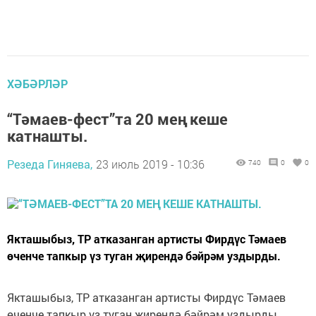
ХӘБӘРЛӘР
“Тәмаев-фест”та 20 мең кеше
катнашты.
Резеда Гиняева,
23 июль 2019 - 10:36
740
0
0
Якташыбыз, ТР атказанган артисты Фирдүс Тәмаев
өченче тапкыр үз туган җирендә бәйрәм уздырды.
Якташыбыз, ТР атказанган артисты Фирдүс Тәмаев
өченче тапкыр үз туган җирендә бәйрәм уздырды.