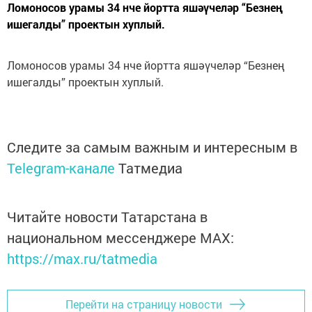
Ломоносов урамы 34 нче йортта яшәүчеләр “Безнең
ишегалды” проектын хуплый.
Ломоносов урамы 34 нче йортта яшәүчеләр “Безнең
ишегалды” проектын хуплый.
Следите за самым важным и интересным в
Telegram-канале
Татмедиа
Читайте новости Татарстана в
национальном мессенджере MАХ:
https://max.ru/tatmedia
Перейти на страницу новости