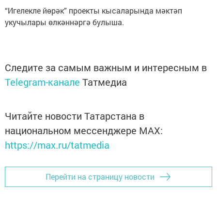
“Игелекле йөрәк” проекты кысаларында мәктәп
укучылары өлкәннәргә булыша.
Следите за самым важным и интересным в
Telegram-канале
Татмедиа
Читайте новости Татарстана в
национальном мессенджере MАХ:
https://max.ru/tatmedia
Перейти на страницу новости