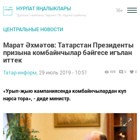
НУРЛАТ ЯҢАЛЫКЛАРЫ
16+
"Дуслык" газетасы, Нурлат ТВ - Нурлат районы
ЦЕНТРАЛЬНЫЕ НОВОСТИ
Марат Әхмәтов: Татарстан Президенты
призына комбайнчылар бәйгесе игълан
иттек
Татар-информ,
29 июль 2019 - 10:51
535
0
0
«Урып-җыю кампаниясендә комбайнчылардан күп
нәрсә тора», - диде министр.