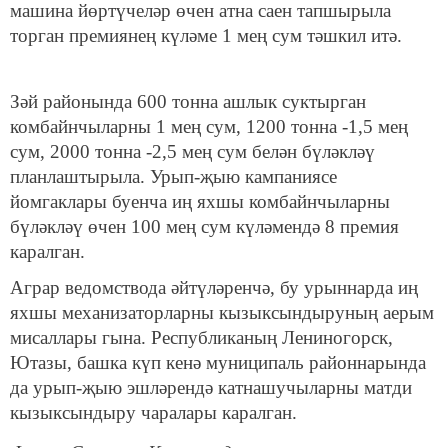
машина йөртүчеләр өчен атна саен тапшырыла
торган премиянең күләме 1 мең сум тәшкил итә.
Зәй районында 600 тонна ашлык суктырган
комбайнчыларны 1 мең сум, 1200 тонна -1,5 мең
сум, 2000 тонна -2,5 мең сум белән бүләкләү
планлаштырыла. Урып-җыю кампаниясе
йомгаклары буенча иң яхшы комбайнчыларны
бүләкләү өчен 100 мең сум күләмендә 8 премия
каралган.
Аграр ведомствода әйтүләренчә, бу урыннарда иң
яхшы механизаторларны кызыксындыруның аерым
мисаллары гына. Республиканың Лениногорск,
Ютазы, башка күп кенә муниципаль районнарында
да урып-җыю эшләрендә катнашучыларны матди
кызыксындыру чаралары каралган.