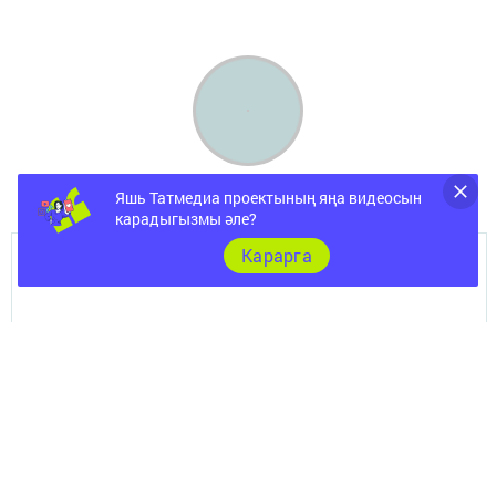
Яшь Татмедиа проектының яңа видеосын
карадыгызмы әле?
Карарга
ШӘҺӘР
Документы
Төрле темалар