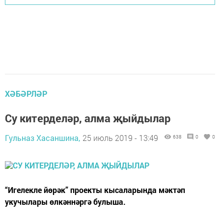
ХӘБӘРЛӘР
Су китерделәр, алма җыйдылар
Гульназ Хасаншина,
25 июль 2019 - 13:49
638
0
0
“Игелекле йөрәк” проекты кысаларында мәктәп
укучылары өлкәннәргә булыша.