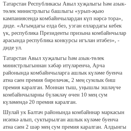
Татарстан Республикасы Авыл хуҗалыгы һәм азык-
төлек министрлыгы башлыгы «урып-җыю
кампаниясендә комбайнчылардан күп нәрсә тора»,
диде. «Агымдагы елда без, узган еллардагы кебек
үк, республика Президенты призына комбайнчылар
арасында республика конкурсы игълан итәбез», -
диде ул.
Татарстан Авыл хуҗалыгы һәм азык-төлек
министрлыгыннан хәбәр итүләренчә, Арча
районында комбайнчыларга ашлык күләме буенча
атна саен премия биреләчәк, 2 мең сумлык биш
премия каралган. Моннан тыш, уңышлы эшләүче
комбайнчыларны бүләкләү өчен 10 мең сум
күләмендә 20 премия каралган.
Шулай ук Балтач районында комбайннар маркасын
исәпкә алып, суктырылган ашлык күләме буенча
атна саен 2 шәр мең сум премия каралган. Алдынгы