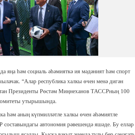
а яңа һәм социаль әһәмияткә ия мәдәният һәм спорт
чылачак. “Алар республика халкы өчен менә дигән
арстан Президенты Рөстәм Миңнеханов ТАССРның 100
 комитеты утырышында.
а һәм аның күпмилләтле халкы өчен әһәмиятле
Р составындагы автономия рәвешендә яшәде. Бу еллар
ыргылыш ясалды. Кыска вакыт эчендә тулы бер сәнәгать