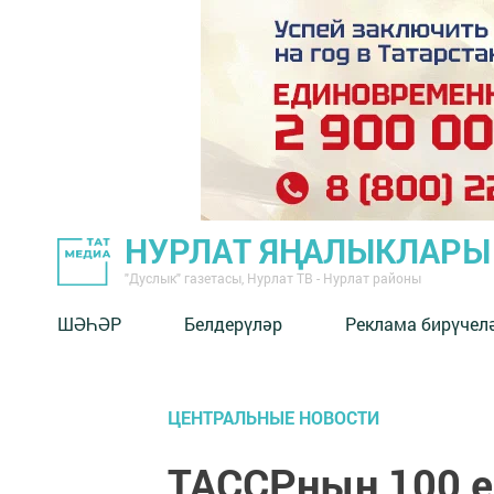
НУРЛАТ ЯҢАЛЫКЛАРЫ
"Дуслык" газетасы, Нурлат ТВ - Нурлат районы
ШӘҺӘР
Белдерүләр
Реклама бирүчел
ЦЕНТРАЛЬНЫЕ НОВОСТИ
ТАССРның 100 е