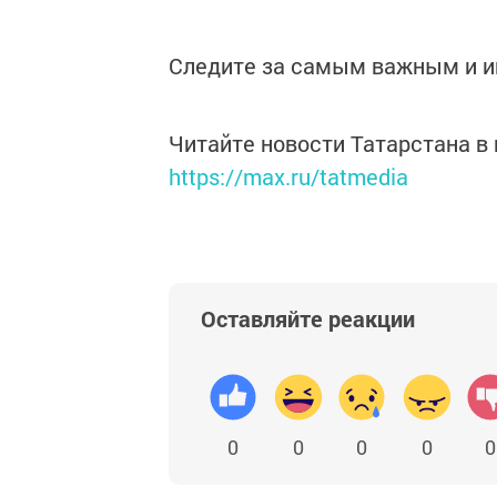
Следите за самым важным и 
Читайте новости Татарстана 
https://max.ru/tatmedia
Оставляйте реакции
0
0
0
0
0