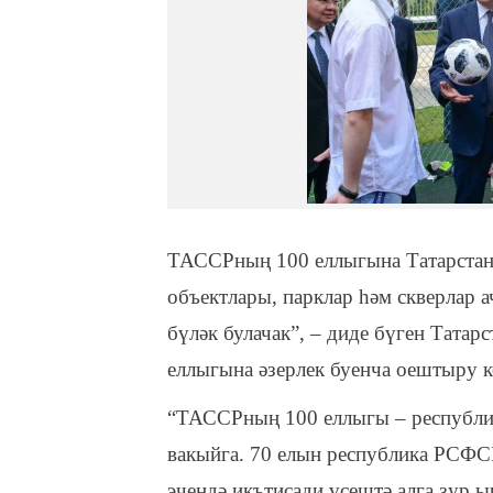
ТАССРның 100 еллыгына Татарстанд
объектлары, парклар һәм скверлар а
бүләк булачак”, – диде бүген Тат
еллыгына әзерлек буенча оештыру
“ТАССРның 100 еллыгы – республик
вакыйга. 70 елын республика РСФС
эчендә икътисади үсештә алга зур 