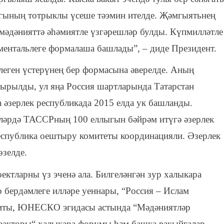
гының тотрыклы үсеше тәэмин ителде. Җәмгыятьнең
мәдәнияттә әһәмиятле үзгәрешләр булды. Күпмилләтле
ментальлеге формалаша башлады”, – диде Президент.
леген үстерүнең бер формасына әверелде. Аның
дырылды, ул яңа Россия шартларында Татарстан
әзерлек республикада 2015 елда ук башланды.
ләрдә ТАССРның 100 еллыгын бәйрәм итүгә әзерлек
еспублика оештыру комитеты координацияли. Әзерлек
зелде.
ектларны үз эченә ала. Билгеләнгән зур халыкара
р бердәмлеге илләре уеннары, “Россия – Ислам
миты, ЮНЕСКО эгидасы астында “Мәдәниятләр
 факторы“ халыкара форумы һәм башка вакыйгалар