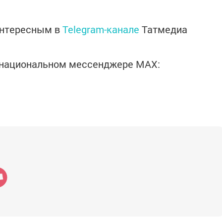
интересным в
Telegram-канале
Татмедиа
в национальном мессенджере MАХ: