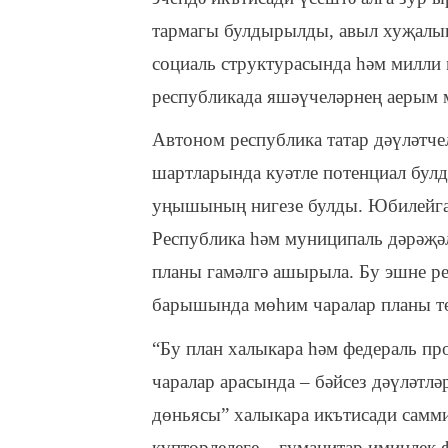
тармагы булдырылды, авыл хуҗалы
социаль структурасында һәм милли 
республикада яшәүчеләрнең аерым 
Автоном республика татар дәүләтче
шартларында куәтле потенциал бул
уңышының нигезе булды. Юбилейга 
Республика һәм муниципаль дәрәҗә
планы гамәлгә ашырыла. Бу эшне р
барышында мөһим чаралар планы тө
“Бу план халыкара һәм федераль про
чаралар арасында – бәйсез дәүләтлә
дөньясы” халыкара икътисади сам
күптөрлелеге – гуманитар иминлек