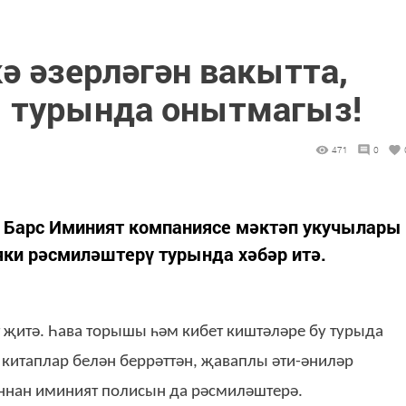
ә әзерләгән вакытта,
 турында онытмагыз!
471
0
к Барс Иминият компаниясе мәктәп укучылары
яки рәсмиләштерү турында хәбәр итә.
 җитә. Һава торышы һәм кибет киштәләре бу турыда
 китаплар белән беррәттән, җаваплы әти-әниләр
ннан иминият полисын да рәсмиләштерә.