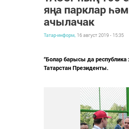
яңа парклар һә
ачылачак
Татар-информ,
16 август 2019 - 15:35
“Болар барысы да республика 
Татарстан Президенты.