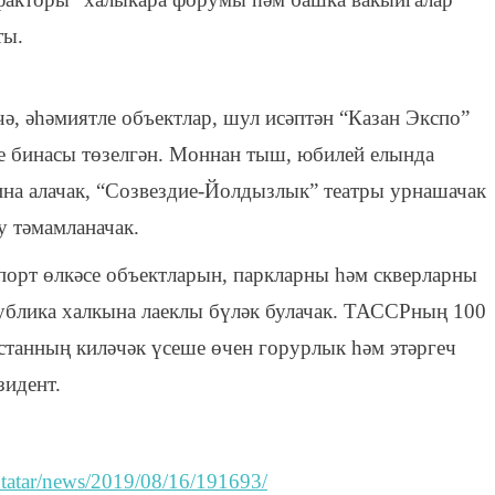
ты.
ә, әһәмиятле объектлар, шул исәптән “Казан Экспо”
е бинасы төзелгән. Моннан тыш, юбилей елында
ина алачак, “Созвездие-Йолдызлык” театры урнашачак
у тәмамланачак.
порт өлкәсе объектларын, паркларны һәм скверларны
публика халкына лаеклы бүләк булачак. ТАССРның 100
станның киләчәк үсеше өчен горурлык һәм этәргеч
зидент.
rm.tatar/news/2019/08/16/191693/