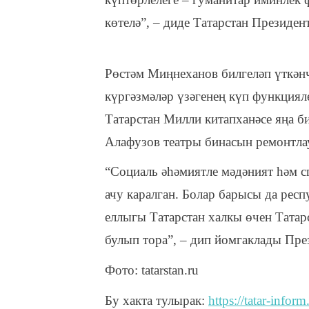
көтелә”, – диде Татарстан Президен
Рөстәм Миңнеханов билгеләп үткәнч
күргәзмәләр үзәгенең күп функциял
Татарстан Милли китапханәсе яңа б
Алафузов театры бинасын ремонтла
“Социаль әһәмиятле мәдәният һәм с
ачу каралган. Болар барысы да рес
еллыгы Татарстан халкы өчен Татар
булып тора”, – дип йомгаклады Пре
Фото: tatarstan.ru
Бу хакта тулырак:
https://tatar-info