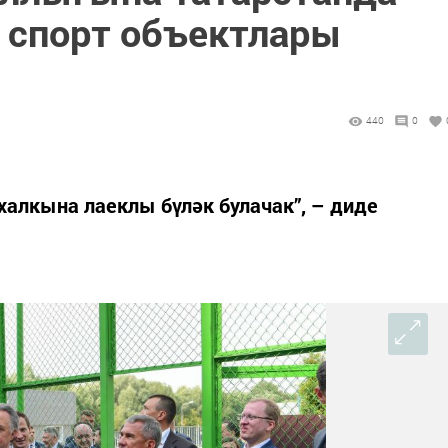
м спорт объектлары
440
0
халкына лаеклы бүләк булачак”, – диде