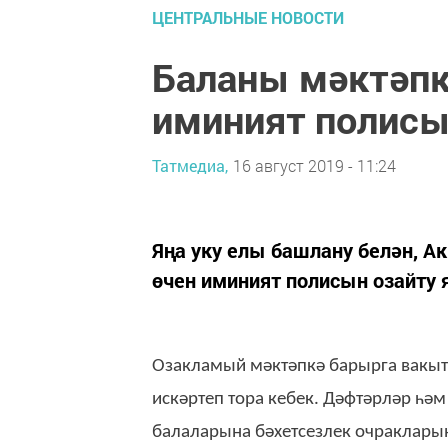
ЦЕНТРАЛЬНЫЕ НОВОСТИ
Баланы мәктәпк
иминият полисы
Татмедиа,
16 август 2019 - 11:24
Яңа уку елы башлану белән, А
өчен иминият полисын озайту 
Озакламый мәктәпкә барырга вакыт
искәртеп тора кебек. Дәфтәрләр һәм
балаларына бәхетсезлек очраклары