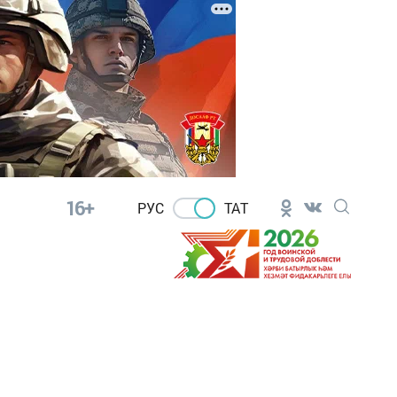
16+
РУС
ТАТ