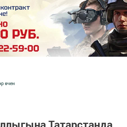
әр өчен
ллыгына Татарстанда