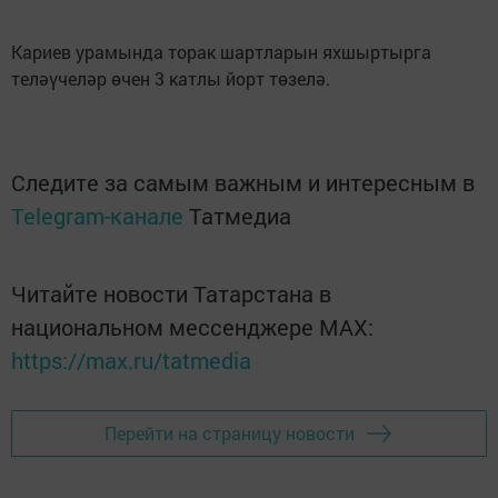
Кариев урамында торак шартларын яхшыртырга
теләүчеләр өчен 3 катлы йорт төзелә.
Следите за самым важным и интересным в
Telegram-канале
Татмедиа
Читайте новости Татарстана в
национальном мессенджере MАХ:
https://max.ru/tatmedia
Перейти на страницу новости