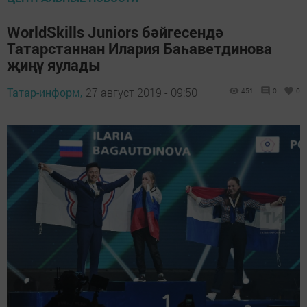
WorldSkills Juniors бәйгесендә
Татарстаннан Илария Баһаветдинова
җиңү яулады
Татар-информ,
27 август 2019 - 09:50
451
0
0