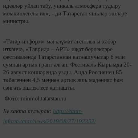
идеяләр уйлап табу, уникаль атмосфера тудыру
мөмкинлегенә ия», - ди Татарстан яшьләр эшләре
министры.
«Татар-информ» мәгълүмат агентлыгы хәбәр
иткәнчә, «Таврида – АРТ» иҗат берлекләре
фестивалендә Татарстаннан катнашучылар 6 млн
сумнан артык грант алган. Фестиваль Кырымда 20-
26 август көннәрендә узды. Анда Россиянең 85
төбәгеннән 4,5 меңнән артык яшь мәдәният һәм
сәнгать эшлеклесе катнашты.
Фото: minmol.tatarstan.ru
Бу хакта тулырак:
https://tatar-
inform.tatar/news/2019/08/27/192352/