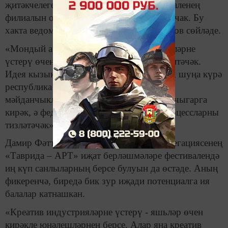
җитәкчелегенә
«
Таврида – АРТ» фестиваленең
филиалын оештыру тәкъдиме белән чыгачак. Бу
хакта ведомство башлыгы Дамир Фәттахов сөйләде.
«Мондый арт-киңлек креатив индустрияләрне
үстерү өчен тирәлек булдырырга ярдәм итәчәк.
Идея кызыклы һәм яшьләр өчен кирәкле, шуңа күрә
республика җитәкчелегенә формат һәм
мәйданчыклар буенча тәкъдимнәр белән чыгарга
кирәк, ә федераль дәрәҗәдә ярдәм бу процессларны
тизләтәчәк», – дип аңлатты министр.
Дамир Фәттахов шулай ук Татарстан делегациясенең
«Таврида – АРТ» иҗат берләшмәләре фестивалендә
иң күп санлыларның берсе булуын да өстәде. Аның
фикеренчә, биредә бик зур иҗади потенциалга ия
балалар катнашкан.
«Креатив индустрияләрне үстерү - яшьләр өчен
кирәкле юнәлешләрнең берсе. Алар яңа креатив