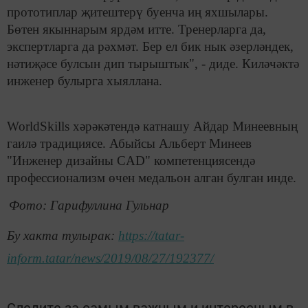
прототиплар җитештерү буенча иң яхшылары.
Бөтен якыннарым ярдәм итте. Тренерларга да,
экспертларга да рәхмәт. Бер ел бик нык әзерләндек,
нәтиҗәсе булсын дип тырыштык", - диде. Киләчәктә
инженер булырга хыяллана.
WorldSkills хәрәкәтендә катнашу Айдар Минеевның
гаилә традициясе. Абыйсы Альберт Минеев
"Инженер дизайны CAD" компетенциясендә
профессионализм өчен медальон алган булган инде.
Фото: Гарифуллина Гульнар
Бу хакта тулырак:
https://tatar-
inform.tatar/news/2019/08/27/192377/
Следите за самым важным и интересным в