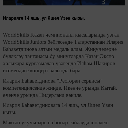
Илариягә 14 яшь, ул Яшел Үзән кызы.
WorldSkills Kazan чемпионаты кысаларында узган
WorldSkills Juniors бәйгесендә Татарстаннан Илария
Баһаветдинова алтын медаль алды. Җиңүчеләрне
бүләкләү тантанасы бу минутларда Казан Экспо
халыкара күргәзмәләр үзәгендә Илһам Шакиров
исемендәге концерт залында бара.
Илария Баһаветдинова "Ресторан сервисы"
компетенциясендә җиңде. Икенче урында Кытай,
өченче урында Нидерланд вәкиле.
Илария Баһаветдиновага 14 яшь, ул Яшел Үзән
кызы.
Мәктәп укучыларына һөнәр сайлауда юнәлеш