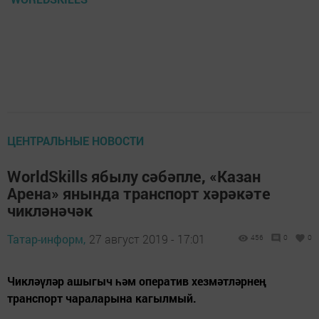
ЦЕНТРАЛЬНЫЕ НОВОСТИ
WorldSkills ябылу сәбәпле, «Казан
Арена» янында транспорт хәрәкәте
чикләнәчәк
Татар-информ,
27 август 2019 - 17:01
456
0
0
Чикләүләр ашыгыч һәм оператив хезмәтләрнең
транспорт чараларына кагылмый.