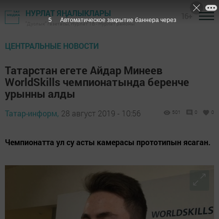
НУРЛАТ ЯҢАЛЫКЛАРЫ
16+
3
Автоматическое закрытие баннера через
"Дуслык" газетасы, Нурлат ТВ - Нурлат районы
ЦЕНТРАЛЬНЫЕ НОВОСТИ
Татарстан егете Айдар Минеев
WorldSkills чемпионатында беренче
урынны алды
Татар-информ,
28 август 2019 - 10:56
501
0
0
Чемпионатта ул су асты камерасы прототипын ясаган.