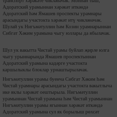
транспорт хәрәкәте чикләнәчәк. Моннан тыш,
Адоратский урамыннан хәрәкәт иткәндә
Адоратский һәм Ямашев проспекты урамнары
арасындагы участокта хәрәкәт итү чикләнәчәк.
Шулай ук Нигъмәтуллин һәм Козин урамнарыннан
Сибгат Хәким урамына чыгу юллары да ябылачак.
Шул ук вакытта Чистай урамы буйлап җирле юлга
чыгу урыннарында Ямашев проспектыннан
Адоратский урамына кадәрге участокта
каршылыклы блоклар урнаштырылачак.
Нигъмәтуллин урамы буенча Сибгат Хәким һәм
Чистай урамнары арасындагы участокта вакытлыча
ике яклы хәрәкәт оештырыла. Нигъмәтуллин
урамыннан Чистай урамына һәм Чистай урамыннан
Нигъмәтуллин урамы ягыннан хәрәкәт иткәндә
Адоратский урамына сул як борылыш рөхсәт