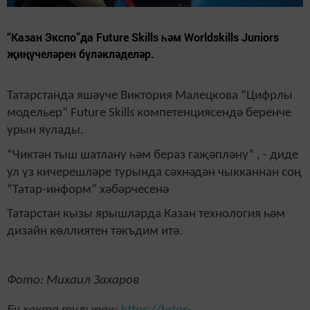
“Казан Экспо”да Future Skills һәм Worldskills Juniors
җиңүчеләрен бүләкләделәр.
Татарстанда яшәүче Виктория Малецкова “Цифрлы
модельер” Future Skills компетенциясендә беренче
урын яулады.
“Чиктән тыш шатлану һәм бераз гаҗәпләнү” , - диде
ул үз кичерешләре турында сәхнәдән чыкканнан соң
“Татар-информ” хәбәрчесенә
Татарстан кызы ярышларда Казан технология һәм
дизайн көллиятен тәкъдим итә.
Фото: Михаил Захаров