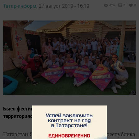
Татар-информ,
27 август 2019 - 16:19
474
0
0
Быел фестиваль 20-26 августта Кырым
территориясендә узды.
Татарстан Яшьләр эшләре министрлыгы республика