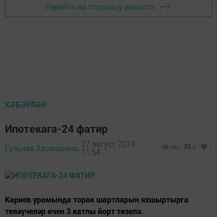
Перейти на страницу новости
ХӘБӘРЛӘР
Ипотекага-24 фатир
27 август 2019 -
Гульназ Хасаншина,
584
0
1
11:54
Кариев урамында торак шартларын яхшыртырга
теләүчеләр өчен 3 катлы йорт төзелә.