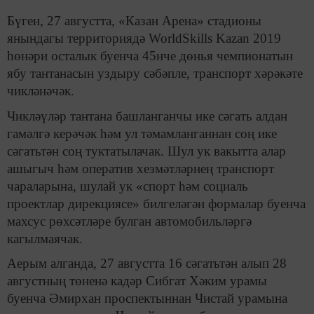
Бүген, 27 августта, «Казан Арена» стадионы
янындагы территориядә WorldSkills Kazan 2019
һөнәри осталык буенча 45нче дөнья чемпионатын
ябу тантанасын уздыру сәбәпле, транспорт хәрәкәте
чикләнәчәк.
Чикләүләр тантана башланганчы ике сәгать алдан
гамәлгә керәчәк һәм ул тәмамланганнан соң ике
сәгатьтән соң туктатылачак. Шул ук вакытта алар
ашыгыч һәм оператив хезмәтләрнең транспорт
чараларына, шулай ук «спорт һәм социаль
проектлар дирекциясе» билгеләгән формалар буенча
махсус рөхсәтләре булган автомобильләргә
кагылмаячак.
Аерым алганда, 27 августта 16 сәгатьтән алып 28
августның төненә кадәр Сибгат Хәким урамы
буенча Әмирхан проспектыннан Чистай урамына