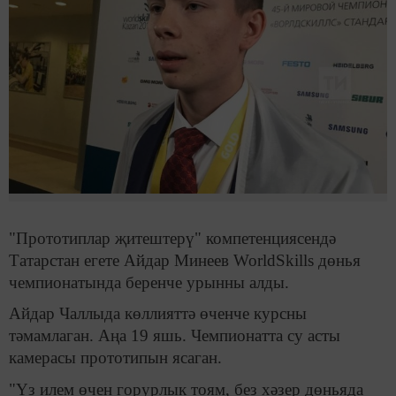
"Прототиплар җитештерү" компетенциясендә
Татарстан егете Айдар Минеев WorldSkills дөнья
чемпионатында беренче урынны алды.
Айдар Чаллыда көллияттә өченче курсны
тәмамлаган. Аңа 19 яшь. Чемпионатта су асты
камерасы прототипын ясаган.
"Үз илем өчен горурлык тоям, без хәзер дөньяда