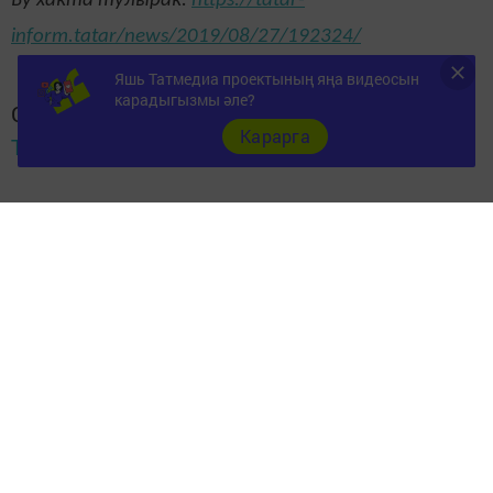
Бу хакта тулырак:
https://tatar-
inform.tatar/news/2019/08/27/192324/
Яшь Татмедиа проектының яңа видеосын
карадыгызмы әле?
Следите за самым важным и интересным в
Карарга
Telegram-канале
Татмедиа
Читайте новости Татарстана в
национальном мессенджере MАХ:
https://max.ru/tatmedia
Теги:
WORLDSKILLS
Перейти на страницу новости