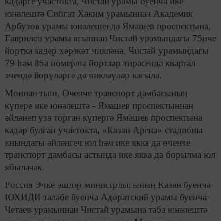
кадәрге участокта, Чистай урамы буенча ике
юнәлештә Сибгат Хәким урамыннан Академик
Арбузов урамы юнәлешендә Ямашев проспектына,
Гаврилов урамы ягыннан Чистай урамындагы 75нче
йортка кадәр хәрәкәт чикләнә. Чистай урамындагы
79 һәм 85а номерлы йортлар тирәсендә квартал
эчендә йөрүләргә дә чикләүләр кагыла.
Моннан тыш, Өченче транспорт дамбасының
күпере ике юнәлештә - Ямашев проспектыннан
әйләнеп уза торган күпергә Ямашев проспектына
кадәр булган участокта, «Казан Арена» стадионы
янындагы әйләнгеч юл һәм ике якка да өченче
транспорт дамбасы астында ике якка да борылма юл
ябылачак.
Россия Эчке эшләр министрлыгының Казан буенча
ЮХИДИ таләбе буенча Адоратский урамы буенча
Четаев урамыннан Чистай урамына таба юнәлештә