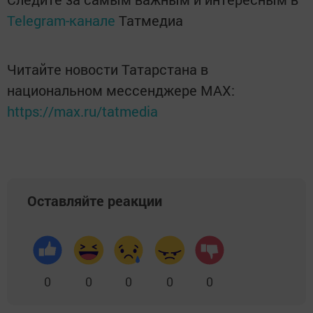
Telegram-канале
Татмедиа
Читайте новости Татарстана в
национальном мессенджере MАХ:
https://max.ru/tatmedia
Оставляйте реакции
0
0
0
0
0