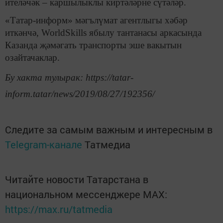
ителәчәк – каршылыклы киртәләрне сүтәләр.
«Татар-информ» мәгълүмат агентлыгы хәбәр
иткәнчә, WorldSkills ябылу тантанасы аркасында
Казанда җәмәгать транспорты эше вакытын
озайтачаклар.
Бу хакта тулырак: https://tatar-
inform.tatar/news/2019/08/27/192356/
Следите за самым важным и интересным в
Telegram-канале
Татмедиа
Читайте новости Татарстана в
национальном мессенджере MАХ:
https://max.ru/tatmedia