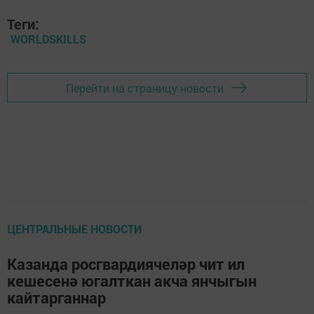
Теги:
WORLDSKILLS
Перейти на страницу новости
ЦЕНТРАЛЬНЫЕ НОВОСТИ
Казанда росгвардиячеләр чит ил
кешесенә югалткан акча янчыгын
кайтарганнар