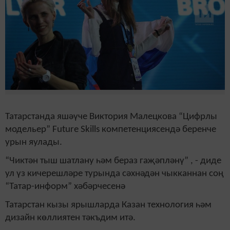
Татарстанда яшәүче Виктория Малецкова “Цифрлы
модельер” Future Skills компетенциясендә беренче
урын яулады.
“Чиктән тыш шатлану һәм бераз гаҗәпләнү” , - диде
ул үз кичерешләре турында сәхнәдән чыкканнан соң
“Татар-информ” хәбәрчесенә
Татарстан кызы ярышларда Казан технология һәм
дизайн көллиятен тәкъдим итә.