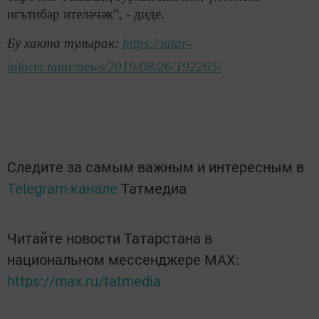
игътибар ителәчәк”, - диде.
Бу хакта тулырак:
https://tatar-
inform.tatar/news/2019/08/26/192265/
Следите за самым важным и интересным в
Telegram-канале
Татмедиа
Читайте новости Татарстана в
национальном мессенджере MАХ:
https://max.ru/tatmedia