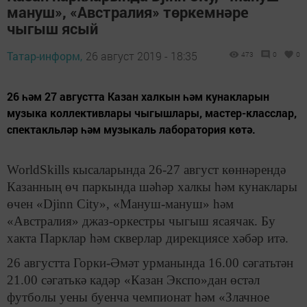
мануш», «Австралия» төркемнәре
чыгыш ясый
Татар-информ,
26 август 2019 - 18:35
473
0
0
26 һәм 27 августта Казан халкын һәм кунакларын
музыка коллективлары чыгышлары, мастер-класслар,
спектакльләр һәм музыкаль лаборатория көтә.
WorldSkills кысаларында 26-27 август көннәрендә
Казанның өч паркында шәһәр халкы һәм кунаклары
өчен «Djinn City», «Мануш-мануш» һәм
«Австралия» джаз-оркестры чыгыш ясаячак. Бу
хакта Парклар һәм скверлар дирекциясе хәбәр итә.
26 августта Горки-Әмәт урманында 16.00 сәгатьтән
21.00 сәгатькә кадәр «Казан Экспо»дан өстәл
футболы уены буенча чемпионат һәм «Злачное