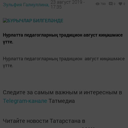
23 август 2019 -
Зульфия Галиуллина,
793
0
0
17:35
Нурлатта педагогларның традицион август киңәшмәсе
үтте.
Нурлатта педагогларның традицион август киңәшмәсе
үтте.
Следите за самым важным и интересным в
Telegram-канале
Татмедиа
Читайте новости Татарстана в