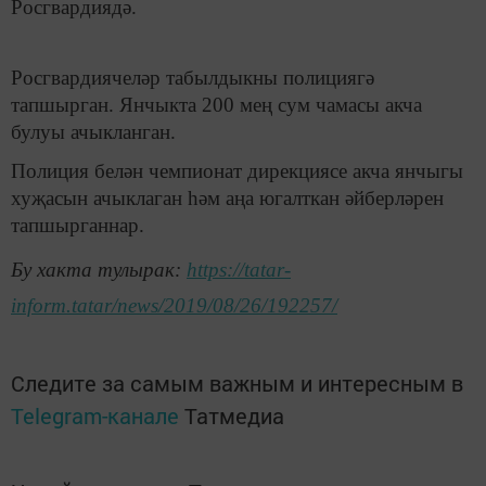
Росгвардиядә.
Росгвардиячеләр табылдыкны полициягә
тапшырган. Янчыкта 200 мең сум чамасы акча
булуы ачыкланган.
Полиция белән чемпионат дирекциясе акча янчыгы
хуҗасын ачыклаган һәм аңа югалткан әйберләрен
тапшырганнар.
Бу хакта тулырак:
https://tatar-
inform.tatar/news/2019/08/26/192257/
Следите за самым важным и интересным в
Telegram-канале
Татмедиа