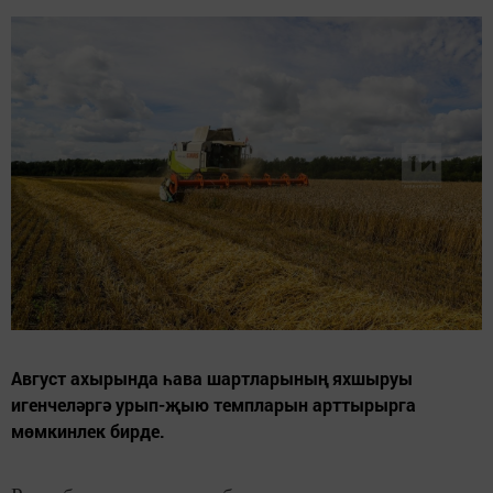
​​​​​​​Август ахырында һава шартларының яхшыруы
игенчеләргә урып-җыю темпларын арттырырга
мөмкинлек бирде.