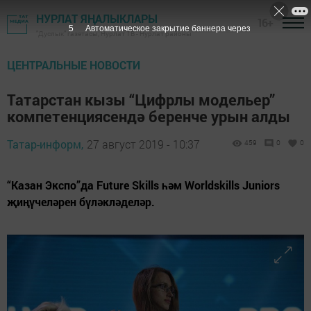
НУРЛАТ ЯҢАЛЫКЛАРЫ
16+
4
Автоматическое закрытие баннера через
"Дуслык" газетасы, Нурлат ТВ - Нурлат районы
ЦЕНТРАЛЬНЫЕ НОВОСТИ
Татарстан кызы “Цифрлы модельер”
компетенциясендә беренче урын алды
Татар-информ,
27 август 2019 - 10:37
459
0
0
“Казан Экспо”да Future Skills һәм Worldskills Juniors
җиңүчеләрен бүләкләделәр.