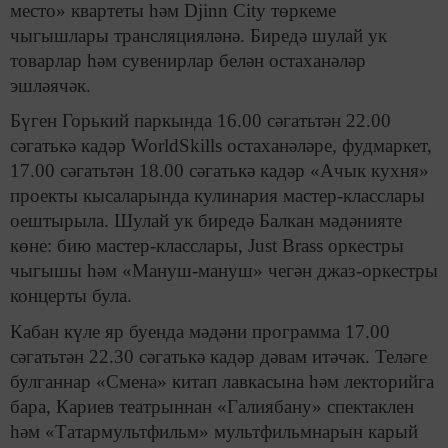
место» квартеты һәм Djinn City төркеме
чыгышлары трансляцияләнә. Биредә шулай ук
товарлар һәм сувенирлар белән остаханәләр
эшләячәк.
Бүген Горький паркында 16.00 сәгатьтән 22.00
сәгатькә кадәр WorldSkills остаханәләре, фудмаркет,
17.00 сәгатьтән 18.00 сәгатькә кадәр «Ачык кухня»
проекты кысаларында кулинария мастер-класслары
оештырыла. Шулай ук биредә Балкан мәдәнияте
көне: бию мастер-класслары, Just Brass оркестры
чыгышы һәм «Мануш-мануш» чегән джаз-оркестры
концерты була.
Кабан күле яр буенда мәдәни программа 17.00
сәгатьтән 22.30 сәгатькә кадәр дәвам итәчәк. Теләге
булганнар «Смена» китап лавкасына һәм лекторийга
бара, Кариев театрыннан «Галиябану» спектаклен
һәм «Татармультфильм» мультфильмнарын карый