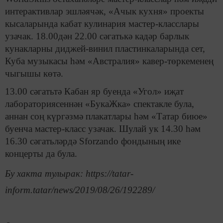
интерактивлар эшләячәк, «Ачык кухня» проекты
кысаларында кабат кулинария мастер-класслары
узачак. 18.00дән 22.00 сәгатькә кадәр барлык
кунакларны диджей-винил пластинкаларында сет,
Куба музыкасы һәм «Австралия» кавер-төркеменең
чыгышы көтә.
13.00 сәгатьтә Кабан яр буенда «Угол» иҗат
лабораториясеннән «БукаЖка» спектакле була,
аннан соң күргәзмә плакатлары һәм «Татар биюе»
буенча мастер-класс узачак. Шулай ук 14.30 һәм
16.30 сәгатьләрдә Sforzando фондының ике
концерты да була.
Бу хакта тулырак: https://tatar-
inform.tatar/news/2019/08/26/192289/