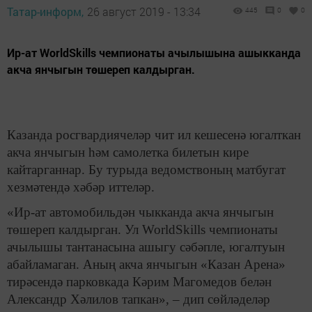
Татар-информ,
26 август 2019 - 13:34
445
0
0
Ир-ат WorldSkills чемпионаты ачылышына ашыкканда
акча янчыгын төшереп калдырган.
Казанда росгвардиячеләр чит ил кешесенә югалткан
акча янчыгын һәм самолетка билетын кире
кайтарганнар. Бу турыда ведомствоның матбугат
хезмәтендә хәбәр иттеләр.
«Ир-ат автомобильдән чыкканда акча янчыгын
төшереп калдырган. Ул WorldSkills чемпионаты
ачылышы тантанасына ашыгу сәбәпле, югалтуын
абайламаган. Аның акча янчыгын «Казан Арена»
тирәсендә парковкада Кәрим Магомедов белән
Александр Хәлилов тапкан», – дип сөйләделәр