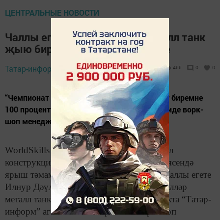
ЦЕНТРАЛЬНЫЕ НОВОСТИ
Чаллы егете WorldSkillsта металл танк
җыю биремен үтәүне төгәлләде
Татар-информ,
26 август 2019 - 13:46
466
0
0
“Чемпионат тарихында әле беркемнең дә бу биремне
100 процент балл белән үтәгәне юк иде”, - диде ворк-
шоп менеджер ассистенты.
WorldSkills дөнья чемпионатында “металл
конструкцияләр җитештерү” компетенциясендә
ярыш тәмамланды. Анда Россия данын Чаллы егете
Илнур Дәүләтшин яклады. 13 илдән вәкилләр
металл танк җыюда көч сынашкан. Бу хакта “Татар-
информ” агентлыгы хәбәрчесенә ворк-шоп