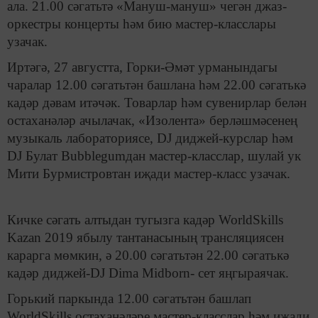
ала. 21.00 сәгатьтә «Мануш-мануш» чегән джаз-
оркестры концерты һәм бию мастер-класслары
узачак.
Иртәгә, 27 августта, Горки-Әмәт урманындагы
чаралар 12.00 сәгатьтән башлана һәм 22.00 сәгатькә
кадәр дәвам итәчәк. Товарлар һәм сувенирлар белән
остаханәләр ачылачак, «Изолента» берләшмәсенең
музыкаль лабораториясе, DJ диджей-курслар һәм
DJ Булат Bubblegumдан мастер-класслар, шулай ук
Мити Бурмистровтан иҗади мастер-класс узачак.
Кичке сәгать алтыдан тугызга кадәр WorldSkills
Kazan 2019 ябылу тантанасының трансляциясен
карарга мөмкин, ә 20.00 сәгатьтән 22.00 сәгатькә
кадәр диджей-DJ Dima Midborn- сет яңгыраячак.
Горький паркында 12.00 сәгатьтән башлап
WorldSkills остаханәләре мастер-класслар һәм иҗади