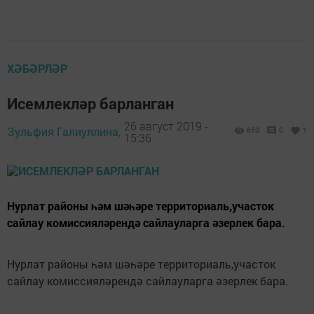
ХӘБӘРЛӘР
Исемлекләр барланган
26 август 2019 -
Зульфия Галиуллина,
650
0
1
15:36
Нурлат районы һәм шәһәре территориаль,участок
сайлау комиссияләрендә сайлауларга әзерлек бара.
Нурлат районы һәм шәһәре территориаль,участок
сайлау комиссияләрендә сайлауларга әзерлек бара.