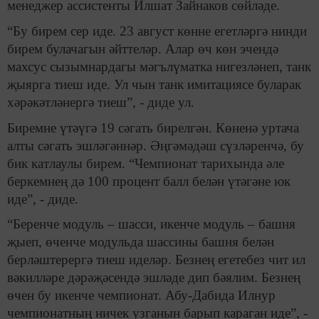
менеджер ассистенты Илшат Зайнаков сөйләде.
“Бу бирем сер иде. 23 август көнне егетләргә нинди
бирем булачагын әйттеләр. Алар өч көн эчендә
махсус сызымнардагы мәгълүматка нигезләнеп, танк
җыярга тиеш иде. Ул чын танк имитациясе буларак
хәрәкәтләнергә тиеш”, - диде ул.
Биремне үтәүгә 19 сәгать бирелгән. Көненә уртача
алты сәгать эшләгәннәр. Әңгәмәдәш сүзләренчә, бу
бик катлаулы бирем. “Чемпионат тарихында әле
беркемнең дә 100 процент балл белән үтәгәне юк
иде”, - диде.
“Беренче модуль – шасси, икенче модуль – башня
җыеп, өченче модульда шассины башня белән
берләштерергә тиеш иделәр. Безнең егетебез чит ил
вәкилләре дәрәҗәсендә эшләде дип бәялим. Безнең
өчен бу икенче чемпионат. Абу-Дабида Илнур
чемпионатның ничек узганын барып караган иде”, -