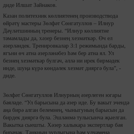
диде Илшат Зайнаков.
Казан политехник көллиятенең производствода
өйрәтү мастеры Зөлфәт Сөнгатуллов – Илнур
Дәүләтшинның тренеры. “Илнур көллиятне
тәмамлады да, хәзер безнең хезмәткәр. Өч ел
әзерләндек. Тренировкалар 3:1 режимында барды,
ягъни өч атна әзерләнәбез һәм бер атна ял. Ул
безнең хезмәткәр булгач, әллә ни ирек бирмәдек
инде, шуңа күрә көндәлек хезмәт дияргә була”, -
диде.
Зөлфәт Сөнгатуллов Илнурның әзерлеген югары
бәяләде. “Ул барысына да әзер иде. Бу вакыт эчендә
аңа бирә алган белемнең, чыныгуның барысын да
бирдек дияргә була. Эшләнмә тулысынча җыелган.
Вакытка сыешты. Хәзер халыкара экспертлар бәя
бирәчәк. Танкның зурлыгына һәм үлчәменә