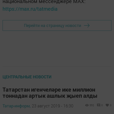
национальном мессенджере MАХ:
https://max.ru/tatmedia
Перейти на страницу новости
ЦЕНТРАЛЬНЫЕ НОВОСТИ
Татарстан игенчеләре ике миллион
тоннадан артык ашлык җыеп алды
Татар-информ,
23 август 2019 - 16:30
552
0
0