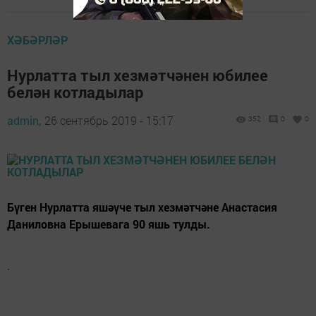
ХӘБӘРЛӘР
Нурлатта тыл хезмәтчәнен юбилее
белән котладылар
admin,
26 сентябрь 2019 - 15:17
352
0
0
Бүген Нурлатта яшәүче тыл хезмәтчәне Анастасия
Даниловна Ерышевага 90 яшь тулды.
.