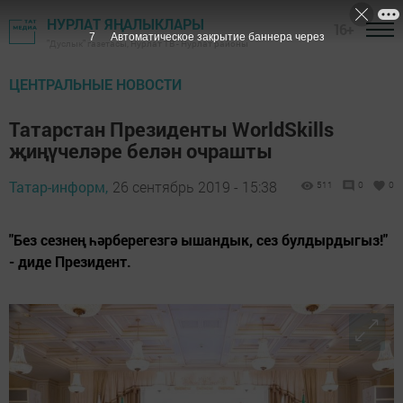
НУРЛАТ ЯҢАЛЫКЛАРЫ
16+
6
Автоматическое закрытие баннера через
"Дуслык" газетасы, Нурлат ТВ - Нурлат районы
ЦЕНТРАЛЬНЫЕ НОВОСТИ
Татарстан Президенты WorldSkills
җиңүчеләре белән очрашты
Татар-информ,
26 сентябрь 2019 - 15:38
511
0
0
"Без сезнең һәрберегезгә ышандык, сез булдырдыгыз!"
- диде Президент.