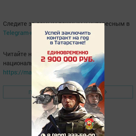
Следите за самым важным и интересным в
Telegram-канале
Татмедиа
Читайте новости Татарстана в
национальном мессенджере MАХ:
https://max.ru/tatmedia
Перейти на страницу новости