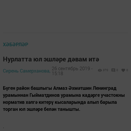
ХӘБӘРЛӘР
Нурлатта юл эшләре дәвам итә
26 сентябрь 2019 -
Сирень Самерханова,
370
0
0
15:18
Бүген район башлыгы Алмаз Әхмәтшин Ленинград
урамыннан Гыйматдинов урамына кадәрге участокны
норматив хәлгә китерү кысаларында алып барыла
торган юл эшләре белән танышты.
.