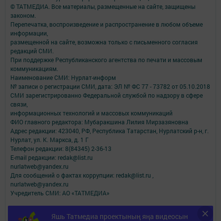
© ТАТМЕДИА. Все материалы, размещенные на сайте, защищены
законом.
Перепечатка, воспроизведение и распространение в любом объеме
информации,
размещенной на сайте, возможна только с письменного согласия
редакций СМИ.
При поддержке Республиканского агентства по печати и массовым
коммуникациям.
Наименование СМИ: Нурлат-⁠информ
№ записи о регистрации СМИ, дата: ЭЛ № ФС 77 -⁠ 73782 от 05.10.2018
СМИ зарегистрированно Федеральной службой по надзору в сфере
связи,
информационных технологий и массовых коммуникаций
ФИО главного редактора: Мубаракшина Лилия Мирзазяновна
Адрес редакции: 423040, РФ, Республика Татарстан, Нурлатский р-н, г.
Нурлат, ул. К. Маркса, д. 1 Г
Телефон редакции: 8(84345) 2-36-13
E-mail редакции: redak@list.ru
nurlatweb@yandex.ru
Для сообщений о фактах коррупции: redak@list.ru ,
nurlatweb@yandex.ru
Учредитель СМИ: АО «ТАТМЕДИА»
Антикоррупционная политика
Яшь Татмедиа проектының яңа видеосын
АО «ТАТМЕДИА» использует «cookie»
для персонализации сервисов и