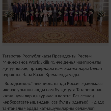
Татарстан Республикасы Президенты Рөстәм
Миңнеханов WorldSkills 45нче дөнья чемпионаты
җиңүчеләре, призерлары һәм экспертлары белән
очрашты. Чара Казан Кремлендә узды.
"Ворлдскиллс" чемпионатында Россия җыелмасы
икенче урынны алды һәм бу җиңүгә Татарстаннан
катнашучылар да зур өлеш кертте. Без сезнең
һәрберегезгә ышандык, сез булдырдыгыз!" - диде
тантаналы чарада катнашучыларны сәламләп