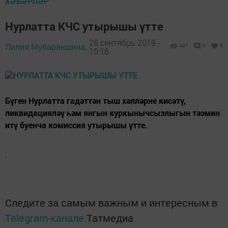
ХӘБӘРЛӘР
Нурлатта КЧС утырышы үтте
26 сентябрь 2019 -
Лилия Мубаракшина,
447
0
0
15:16
Бүген Нурлатта гадәттән тыш хәлләрне кисәтү,
ликвидацияләү һәм янгын куркынычсызлыгын тәэмин
итү буенча комиссия утырышы үтте.
.
Следите за самым важным и интересным в
Telegram-канале
Татмедиа