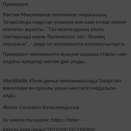
Президент.
Рөстәм Миңнеханов чемпионат мирасының
Татарстанда кадрлар үсешенә әле озак еллар хезмәт
итәчәген аңлатты. "Сез икътисадның реаль
секторында кирәк булачаксыз, сез - безнең
горурлык", - диде ул чемпионатта катнашучыларга.
Президент чемпионатта җиңүне карьера старты һәм
алдагы җиңүләр нигезе дип атады.
WorldSkills 45нче дөнья чемпионатында Татарстан
вәкилләре өч призлы урын һәм сигез медальон
алды.
Фото: Салават Камалетдинов
Бу хакта тулырак: https://tatar-
inform.tatar/news/2019/09/26/194304/