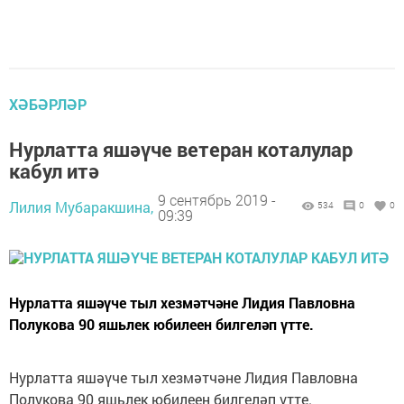
ХӘБӘРЛӘР
Нурлатта яшәүче ветеран коталулар
кабул итә
9 сентябрь 2019 -
Лилия Мубаракшина,
534
0
0
09:39
Нурлатта яшәүче тыл хезмәтчәне Лидия Павловна
Полукова 90 яшьлек юбилеен билгеләп үтте.
Нурлатта яшәүче тыл хезмәтчәне Лидия Павловна
Полукова 90 яшьлек юбилеен билгеләп үтте.