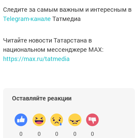
Следите за самым важным и интересным в
Telegram-канале
Татмедиа
Читайте новости Татарстана в
национальном мессенджере MАХ:
https://max.ru/tatmedia
Оставляйте реакции
0
0
0
0
0