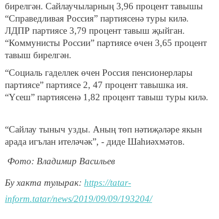
бирелгән. Сайлаучыларның 3,96 процент тавышы
“Справедливая Россия” партиясенә туры килә.
ЛДПР партиясе 3,79 процент тавыш җыйган.
“Коммунисты России” партиясе өчен 3,65 процент
тавыш бирелгән.
“Социаль гаделлек өчен Россия пенсионерлары
партиясе” партиясе 2, 47 процент тавышка ия.
“Үсеш” партиясенә 1,82 процент тавыш туры килә.
“Сайлау тыныч узды. Аның төп нәтиҗәләре якын
арада игълан ителәчәк”, - диде Шаһиәхмәтов.
Фото: Владимир Васильев
Бу хакта тулырак:
https://tatar-
inform.tatar/news/2019/09/09/193204/