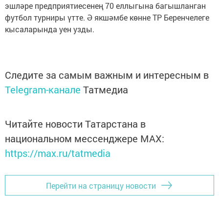
эшләре предприятиесенең 70 еллыгына багышланган
футбол турниры үтте. Ә якшәмбе көнне ТР Беренчелеге
кысаларында уен узды.
Следите за самым важным и интересным в
Telegram-канале
Татмедиа
Читайте новости Татарстана в
национальном мессенджере MАХ:
https://max.ru/tatmedia
Перейти на страницу новости