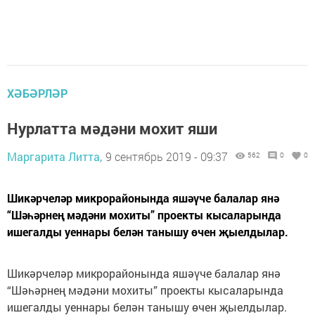
ХӘБӘРЛӘР
Нурлатта мәдәни мохит яши
Маргарита Литта,
9 сентябрь 2019 - 09:37
562
0
0
Шикәрчеләр микрорайонында яшәүче балалар янә
“Шәһәрнең мәдәни мохиты” проекты кысаларында
ишегалды уеннары белән танышу өчен җыелдылар.
Шикәрчеләр микрорайонында яшәүче балалар янә
“Шәһәрнең мәдәни мохиты” проекты кысаларында
ишегалды уеннары белән танышу өчен җыелдылар.