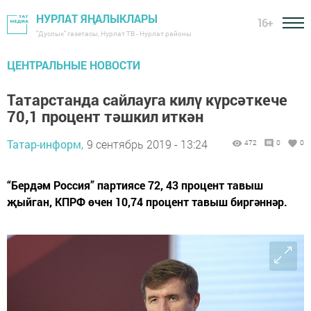
НУРЛАТ ЯҢАЛЫКЛАРЫ
16+
"Дуслык" газетасы, Нурлат ТВ - Нурлат районы
ЦЕНТРАЛЬНЫЕ НОВОСТИ
Татарстанда сайлауга килү күрсәткече
70,1 процент тәшкил иткән
Татар-информ,
9 сентябрь 2019 - 13:24
472
0
0
“Бердәм Россия” партиясе 72, 43 процент тавыш
җыйган, КПРФ өчен 10,74 процент тавыш биргәннәр.