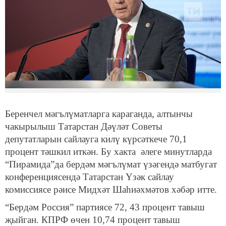
Беренчел мәгълүматларга караганда, алтынчы
чакырылыш Татарстан Дәүләт Советы
депутатларын сайлауга килү күрсәткече 70,1
процент тәшкил иткән. Бу хакта әлеге минутларда
“Пирамида”да бердәм мәгълүмат үзәгендә матбугат
конференциясендә Татарстан Үзәк сайлау
комиссиясе рәисе Мидхәт Шаһиәхмәтов хәбәр итте.
“Бердәм Россия” партиясе 72, 43 процент тавыш
җыйган. КПРФ өчен 10,74 процент тавыш