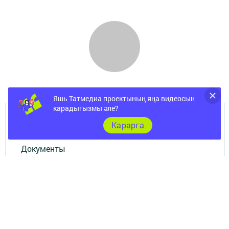
Яшь Татмедиа проектының яңа видеосын
карадыгызмы әле?
ШӘҺӘР
Карарга
Документы
Төрле темалар