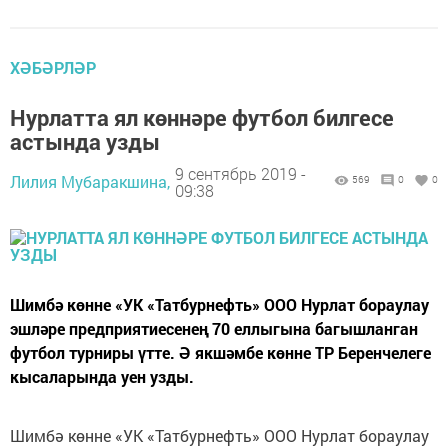
ХӘБӘРЛӘР
Нурлатта ял көннәре футбол билгесе
астында узды
9 сентябрь 2019 -
Лилия Мубаракшина,
569
0
0
09:38
Шимбә көнне «УК «Татбурнефть» ООО Нурлат бораулау
эшләре предприятиесенең 70 еллыгына багышланган
футбол турниры үтте. Ә якшәмбе көнне ТР Беренчелеге
кысаларында уен узды.
Шимбә көнне «УК «Татбурнефть» ООО Нурлат бораулау