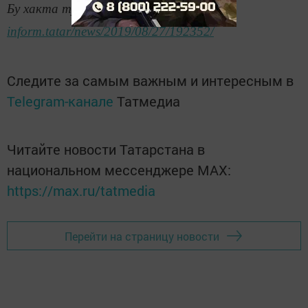
Бу хакта тулырак:
https://tatar-
inform.tatar/news/2019/08/27/192352/
Следите за самым важным и интересным в
Telegram-канале
Татмедиа
Читайте новости Татарстана в
национальном мессенджере MАХ:
https://max.ru/tatmedia
Перейти на страницу новости