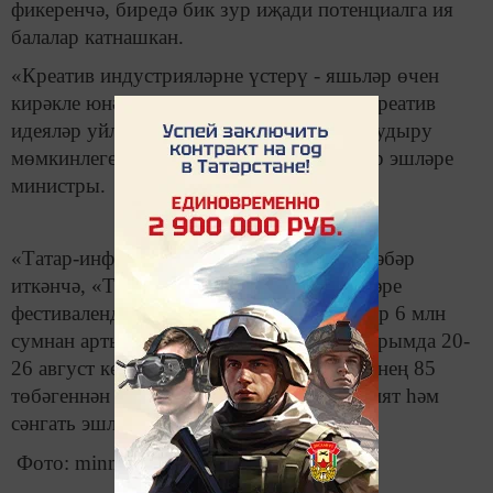
фикеренчә, биредә бик зур иҗади потенциалга ия
балалар катнашкан.
«Креатив индустрияләрне үстерү - яшьләр өчен
кирәкле юнәлешләрнең берсе. Алар яңа креатив
идеяләр уйлап табу, уникаль атмосфера тудыру
мөмкинлегенә ия», - ди Татарстан яшьләр эшләре
министры.
«Татар-информ» мәгълүмат агентлыгы хәбәр
иткәнчә, «Таврида – АРТ» иҗат берлекләре
фестивалендә Татарстаннан катнашучылар 6 млн
сумнан артык грант алган. Фестиваль Кырымда 20-
26 август көннәрендә узды. Анда Россиянең 85
төбәгеннән 4,5 меңнән артык яшь мәдәният һәм
сәнгать эшлеклесе катнашты.
Фото: minmol.tatarstan.ru