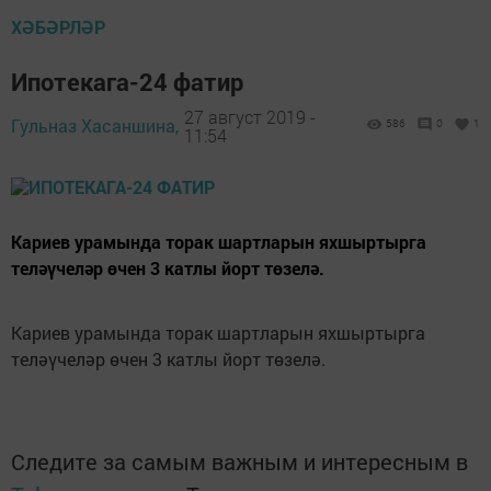
ХӘБӘРЛӘР
Ипотекага-24 фатир
27 август 2019 -
Гульназ Хасаншина,
586
0
1
11:54
Кариев урамында торак шартларын яхшыртырга
теләүчеләр өчен 3 катлы йорт төзелә.
Кариев урамында торак шартларын яхшыртырга
теләүчеләр өчен 3 катлы йорт төзелә.
Следите за самым важным и интересным в