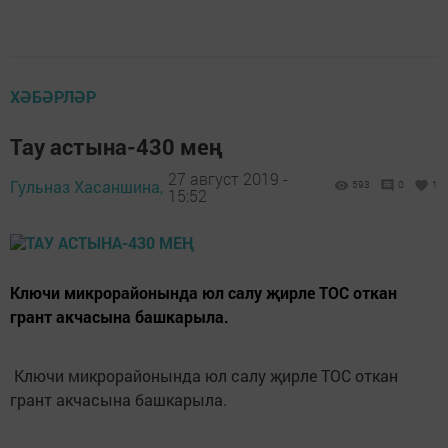
ХӘБӘРЛӘР
Тау астына-430 мең
27 август 2019 -
Гульназ Хасаншина,
593
0
1
15:52
Ключи микрорайонында юл салу җирле ТОС откан
грант акчасына башкарыла.
Ключи микрорайонында юл салу җирле ТОС откан
грант акчасына башкарыла.