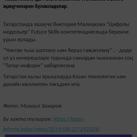
җиңүчеләрен бүләкләделәр.
Татарстанда яшәүче Виктория Малецкова “Цифрлы
модельер” Future Skills компетенциясендә беренче
урын яулады.
“Чиктән тыш шатлану һәм бераз гаҗәпләнү” , - диде
ул үз кичерешләре турында сәхнәдән чыкканнан соң
“Татар-информ” хәбәрчесенә
Татарстан кызы ярышларда Казан технология һәм
дизайн көллиятен тәкъдим итә.
Фото: Михаил Захаров
Бу хакта тулырак:
https://tatar-
inform.tatar/news/2019/08/27/192324/