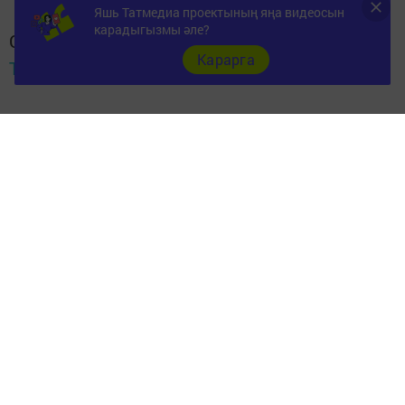
Яшь Татмедиа проектының яңа видеосын
карадыгызмы әле?
Следите за самым важным и интересным в
Карарга
Telegram-канале
Татмедиа
Читайте новости Татарстана в
национальном мессенджере MАХ:
https://max.ru/tatmedia
Теги:
WORLDSKILLS
Перейти на страницу новости