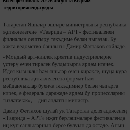
Быел фестиваль 20-26 августта Кырым
территориясендә узды.
Татарстан Яшьләр эшләре министрлыгы республика
җитәкчелегенә
«
Таврида – АРТ» фестиваленең
филиалын оештыру тәкъдиме белән чыгачак. Бу
хакта ведомство башлыгы Дамир Фәттахов сөйләде.
«Мондый арт-киңлек креатив индустрияләрне
үстерү өчен тирәлек булдырырга ярдәм итәчәк.
Идея кызыклы һәм яшьләр өчен кирәкле, шуңа күрә
республика җитәкчелегенә формат һәм
мәйданчыклар буенча тәкъдимнәр белән чыгарга
кирәк, ә федераль дәрәҗәдә ярдәм бу процессларны
тизләтәчәк», – дип аңлатты министр.
Дамир Фәттахов шулай ук Татарстан делегациясенең
«Таврида – АРТ» иҗат берләшмәләре фестивалендә
иң күп санлыларның берсе булуын да өстәде. Аның