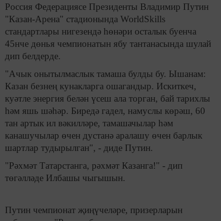
Россия Федерациясе Президенты Владимир Путин
"Казан-Арена" стадионында WorldSkills
стандартлары нигезендә һөнәри осталык буенча
45нче дөнья чемпионатын ябу тантанасында шулай
дип белдерде.
"Ачык онытылмаслык тамаша булды бу. Ышанам:
Казан безнең кунакларга ошагандыр. Искиткеч,
куәтле энергия белән үсеш ала торган, бай тарихлы
һәм яшь шәһәр. Биредә гадел, намуслы көрәш, 60
тан артык ил вәкилләре, тамашачылар һәм
канашучылар өчен дустанә аралашу өчен барлык
шартлар тудырылган", - диде Путин.
"Рәхмәт Татарстанга, рәхмәт Казанга!" - дип
төгәлләде Илбашы чыгышын.
Путин чемпионат җиңүчеләре, призерларын