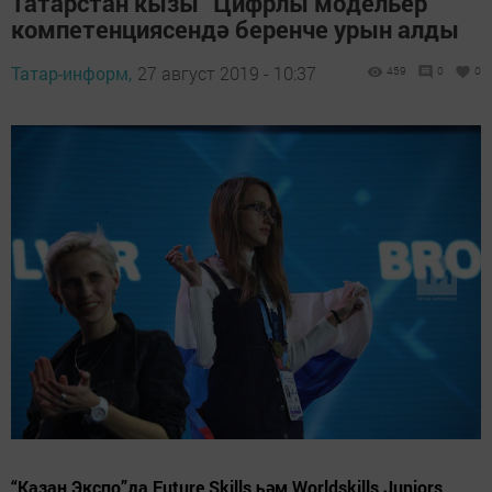
Татарстан кызы “Цифрлы модельер”
компетенциясендә беренче урын алды
Татар-информ,
27 август 2019 - 10:37
459
0
0
“Казан Экспо”да Future Skills һәм Worldskills Juniors