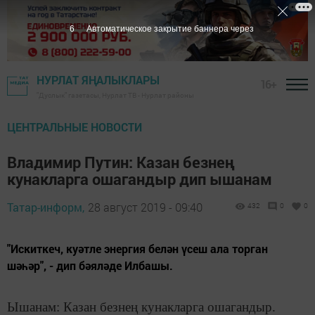
5
Автоматическое закрытие баннера через
НУРЛАТ ЯҢАЛЫКЛАРЫ
16+
"Дуслык" газетасы, Нурлат ТВ - Нурлат районы
ЦЕНТРАЛЬНЫЕ НОВОСТИ
Владимир Путин: Казан безнең
кунакларга ошагандыр дип ышанам
Татар-информ,
28 август 2019 - 09:40
432
0
0
"Искиткеч, куәтле энергия белән үсеш ала торган
шәһәр", - дип бәяләде Илбашы.
Ышанам: Казан безнең кунакларга ошагандыр.