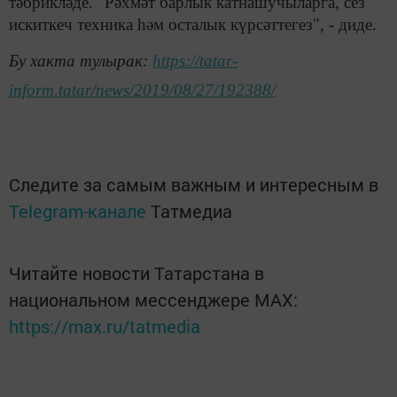
тәбрикләде. "Рәхмәт барлык катнашучыларга, сез
искиткеч техника һәм осталык күрсәттегез", - диде.
Бу хакта тулырак:
https://tatar-
inform.tatar/news/2019/08/27/192388/
Следите за самым важным и интересным в
Telegram-канале
Татмедиа
Читайте новости Татарстана в
национальном мессенджере MАХ:
https://max.ru/tatmedia