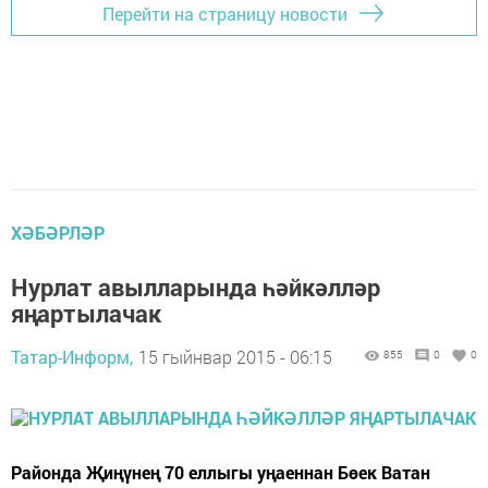
Перейти на страницу новости
ХӘБӘРЛӘР
Нурлат авылларында һәйкәлләр
яңартылачак
Татар-Информ,
15 гыйнвар 2015 - 06:15
855
0
0
Районда Җиңүнең 70 еллыгы уңаеннан Бөек Ватан