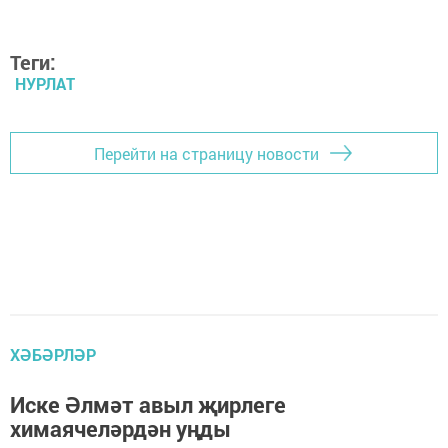
Теги:
НУРЛАТ
Перейти на страницу новости
ХӘБӘРЛӘР
Иске Әлмәт авыл җирлеге
химаячеләрдән уңды