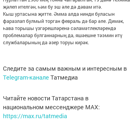
җәлеп ителгән, һәм бу эш әле дә дәвам итә.
Кыш уртасына җитте. Әмма алда нинди буласын
фаразлап булмый торган февраль дә бар әле. Димәк,
һава торышы үзгәрешләренә сәламәтлекләрендә
проблемалар булганнарның да, яшәешне тәэмин итү
службаларының да әзер торуы кирәк.
Следите за самым важным и интересным в
Telegram-канале
Татмедиа
Читайте новости Татарстана в
национальном мессенджере MАХ:
https://max.ru/tatmedia