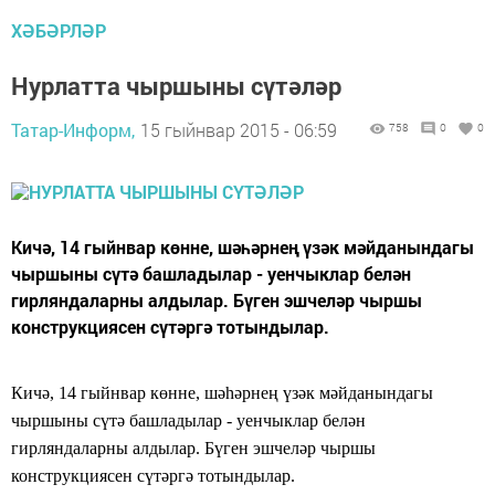
ХӘБӘРЛӘР
Нурлатта чыршыны сүтәләр
Татар-Информ,
15 гыйнвар 2015 - 06:59
758
0
0
Кичә, 14 гыйнвар көнне, шәһәрнең үзәк мәйданындагы
чыршыны сүтә башладылар - уенчыклар белән
гирляндаларны алдылар. Бүген эшчеләр чыршы
конструкциясен сүтәргә тотындылар.
Кичә, 14 гыйнвар көнне, шәһәрнең үзәк мәйданындагы
чыршыны сүтә башладылар - уенчыклар белән
гирляндаларны алдылар. Бүген эшчеләр чыршы
конструкциясен сүтәргә тотындылар.