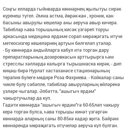
Соңгы елларда гыйнварда көннәрнең җылытуы сирәк
күренеш түгел. Әмма астма, йөрәк-кан , хроник, кан
басымы авырулы кешеләр аны аеруча авыр кичерә.
Табиблар һава торышының кисәк үзгәреп торуы
аркасында медицина ярдәме сорап мөрәҗәгать итүче
метеосизгер кешеләрнең артуын билгеләп үтәләр.
- Бу көннәрдә андыйларга кабул итә торган дару
препаратларының дозировкасын арттырырга һәм
стресслы хәлләрдә калырга тырышмаска кирәк, - дип
киңәш бирә Нурлат хастаханәсе стационарының
терапия бүлеге мөдире Роза Фәхриева. - Койкалар саны
чикле булу сәбәпле, табиблар авыруларның өйләренә
үзләре чыгалар. Әлбәттә, "ашыгыч ярдәм"
чакыртучылар да күп.
Гадәти көннәрдә "ашыгыч ярдәм"гә 60-65ләп чакыру
керә торган булса, һава торышы кинәт үзгәргән
көннәрдә аларның саны 80-85кә кадәр җитә. Бәйрәм
көннәрендә мөрәҗәгать итүчеләр аеруча күп булган.