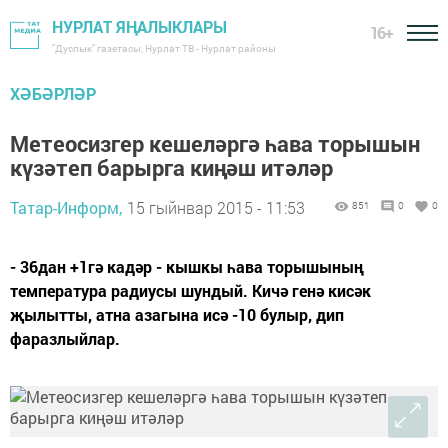
НУРЛАТ ЯҢАЛЫКЛАРЫ
16+
"Дуслык" газетасы, Нурлат ТВ - Нурлат районы
ХӘБӘРЛӘР
Метеосизгер кешеләргә һава торышын
күзәтеп барырга киңәш итәләр
Татар-Информ,
15 гыйнвар 2015 - 11:53
851
0
0
- 36дан +1гә кадәр - кышкы һава торышының
температура радиусы шундый. Кичә генә кисәк
җылытты, атна азагына исә -10 булыр, дип
фаразлыйлар.