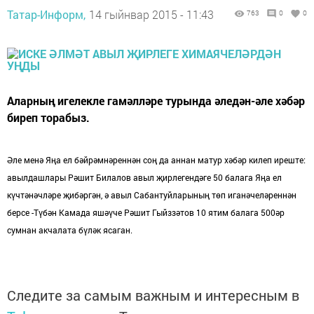
Татар-Информ,
14 гыйнвар 2015 - 11:43
763
0
0
Аларның игелекле гамәлләре турында әледән-әле хәбәр
биреп торабыз.
Әле менә Яңа ел бәйрәмнәреннән соң да аннан матур хәбәр килеп иреште:
авылдашлары Рәшит Билалов авыл җирлегендәге 50 балага Яңа ел
күчтәнәчләре
җибәргән, ә авыл Сабантуйларының төп иганәчеләреннән
берсе -Түбән Камада яшәүче Рәшит Гыйззәтов 10 ятим балага 500әр
сумнан акчалата бүләк ясаган.
Следите за самым важным и интересным в