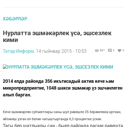
ХӘБӘРЛӘР
Нурлатта эшмәкәрлек үсә, эшсезлек
кими
Татар-Информ,
14 гыйнвар 2015 - 10:53
897
0
0
2014 елда районда 356 икътисадый актив кече һәм
микропредприятие, 1048 шәхси эшмәкәр үз эшчәнлеген
алып барган.
Кече эшмәкәрлек субъектлары саны шул рәвешле 35 берәмлеккә арткан,
әйләнеш узган ел белән чагыштырганда 6,3 процентка үскән.
Тагы бер шатлыклы сан - быел районда рәсми рәвештә