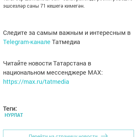
эшсезләр саны 71 кешегә кимегән.
Следите за самым важным и интересным в
Telegram-канале
Татмедиа
Читайте новости Татарстана в
национальном мессенджере MАХ:
https://max.ru/tatmedia
Теги:
НУРЛАТ
Перейти на страницу новости