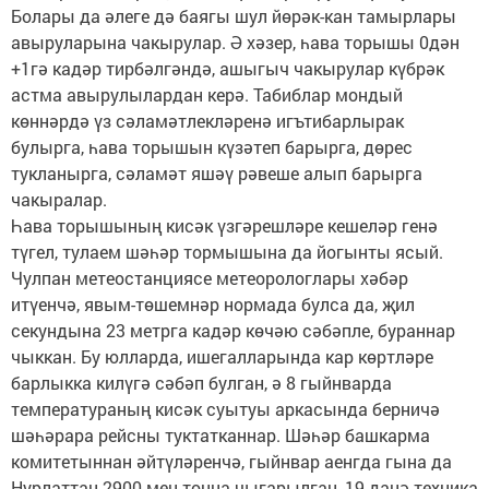
Болары да әлеге дә баягы шул йөрәк-кан тамырлары
авыруларына чакырулар. Ә хәзер, һава торышы 0дән
+1гә кадәр тирбәлгәндә, ашыгыч чакырулар күбрәк
астма авырулылардан керә. Табиблар мондый
көннәрдә үз сәламәтлекләренә игътибарлырак
булырга, һава торышын күзәтеп барырга, дөрес
тукланырга, сәламәт яшәү рәвеше алып барырга
чакыралар.
Һава торышының кисәк үзгәрешләре кешеләр генә
түгел, тулаем шәһәр тормышына да йогынты ясый.
Чулпан метеостанциясе метеорологлары хәбәр
итүенчә, явым-төшемнәр нормада булса да, җил
секундына 23 метрга кадәр көчәю сәбәпле, бураннар
чыккан. Бу юлларда, ишегалларында кар көртләре
барлыкка килүгә сәбәп булган, ә 8 гыйнварда
температураның кисәк суытуы аркасында берничә
шәһәрара рейсны туктатканнар. Шәһәр башкарма
комитетыннан әйтүләренчә, гыйнвар аенгда гына да
Нурлаттан 2900 мең тонна чыгарылган, 19 данә техника