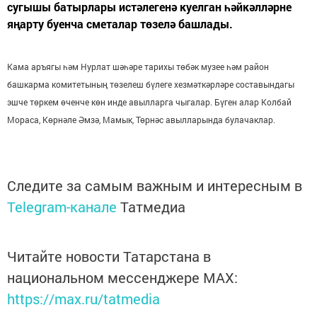
сугышы батырлары истәлегенә куелган һәйкәлләрне
яңарту буенча сметалар төзелә башлады.
Кама аръягы һәм Нурлат шәһәре тарихы төбәк музее һәм район
башкарма комитетының төзелеш бүлеге хезмәткәрләре составындагы
эшче төркем өченче көн инде авылларга чыгалар. Бүген алар Колбай
Мораса, Көрнәле Әмзә, Мамык, Төрнәс авылларында булачаклар.
Следите за самым важным и интересным в
Telegram-канале
Татмедиа
Читайте новости Татарстана в
национальном мессенджере MАХ:
https://max.ru/tatmedia