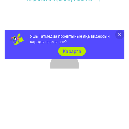
Яшь Татмедиа проектының яңа видеосын
карадыгызмы әле?
Карарга
ШӘҺӘР
Документы