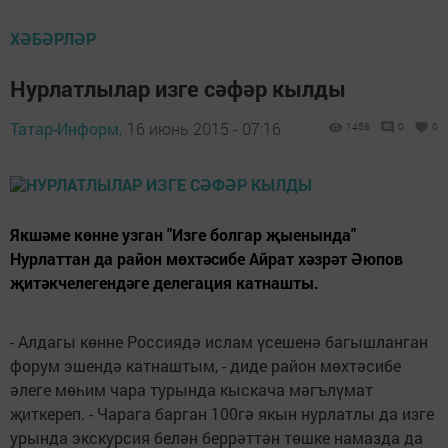
ХӘБӘРЛӘР
Нурлатлылар изге сәфәр кылды
Татар-Информ,
16 июнь 2015 - 07:16
1458
0
0
Якшәме көнне узган "Изге болгар җыенында"
Нурлаттан да район мөхтәсибе Айрат хәзрәт Әюпов
җитәкчелегендәге делегация катнашты.
- Алдагы көнне Россиядә ислам үсешенә багышланган
форум эшендә катнаштым, - диде район мөхтәсибе
әлеге мөһим чара турында кыскача мәгълүмат
җиткереп. - Чарага барган 100гә якын нурлатлы да изге
урында экскурсия белән беррәттән төшке намазда да