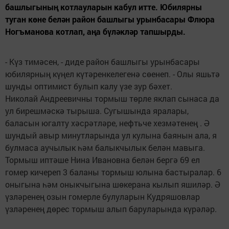
башлыгының котлауларын кабул итте. Юбилярны
туган көне белән район башлыгы урынбасары Флюра
Ногъманова котлап, аңа бүләкләр тапшырды.
- Күз тимәсен, - диде район башлыгы урынбасары
юбилярның күңел күтәренкелегенә сөенеп. - Олы яшьтә
шунды оптимист булып калу үзе зур бәхет.
Николай Андреевичны тормыш төрле яклап сынаса да
ул бирешмәскә тырыша. Сугышында яралары,
баласын югалту хәсрәтләре, нефтьче хезмәтенең . Ә
шундый авыр минутларында ул кулына баянын ала, я
булмаса аучылык һәм балыкчылык белән мавыга.
Тормыш иптәше Нина Ивановна белән бергә 69 ел
гомер кичереп 3 баланы тормыш юлына бастыралар. 6
оныгына һәм оныкчыгына шөкерана кылып яшиләр. Ә
үзләренең озын гомерле булуларын Кудряшовлар
үзләренең дөрес тормыш алып баруларында күрәләр.