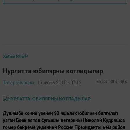
ХӘБӘРЛӘР
Нурлатта юбилярны котладылар
Татар-Информ,
16 июнь 2015 - 07:12
992
0
0
Дүшәмбе көнне үзенең 90 яшьлек юбилеен билгеләп
узган Бөек ватан сугышы ветераны Николай Кудряшов
гомер бәйрәме уңаеннан Россия Президенты һәм район