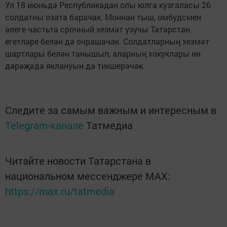
Ул 18 июньдә Республикадан олы юлга кузгаласы 26
солдатны озата барачак. Моннан тыш, омбудсмен
әлеге частьта срочный хезмәт узучы Татарстан
егетләре белән дә очрашачак. Солдатларның хезмәт
шартлары белән танышып, аларның хокуклары ни
дәрәҗәдә яклануын да тикшерәчәк.
Следите за самым важным и интересным в
Telegram-канале
Татмедиа
Читайте новости Татарстана в
национальном мессенджере MАХ:
https://max.ru/tatmedia