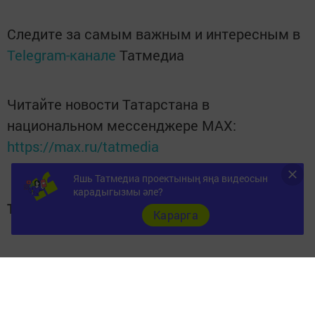
Следите за самым важным и интересным в
Telegram-канале
Татмедиа
Читайте новости Татарстана в
национальном мессенджере MАХ:
https://max.ru/tatmedia
Яшь Татмедиа проектының яңа видеосын
карадыгызмы әле?
Теги:
Карарга
НУРЛАТ
Перейти на страницу новости