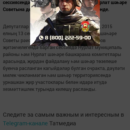
сессиясендә Нурлат муниципаль районы Нурлат шәһәре
Советына депутатлар сайлау срогы билгеләнде.
Депутатлар аны тиешле законнарга таянып, 2015
елның 13 сентябре дип хәл иттеләр. Нурлат шәһәре
Советы рәисе, район башлыгы Равил Кузюров
җитәкчелегендә барган сессиядә Нурлат муниципаль
районы һәм Нурлат шәһәре башкарама комитетлары
арасында, җирдән файдалану һәм шәһәр төзелеше
буенча расланган кагыйдәләр булган очракта, дәүләти
милек чикләнмәгән һәм шәһәр территориясендә
урнашкан җир участоклары белән идарә итүдә
хезмәттәшлек турында килешү расланды.
Следите за самым важным и интересным в
Telegram-канале
Татмедиа