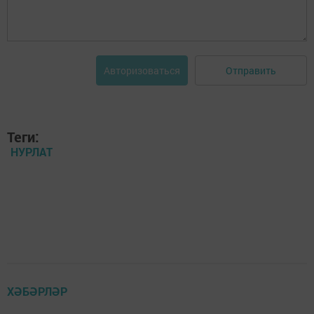
Отправить
Авторизоваться
Теги:
НУРЛАТ
ХӘБӘРЛӘР