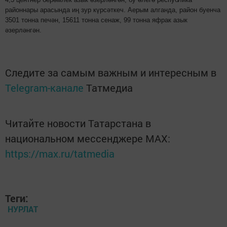
районнары арасында иң зур күрсәткеч. Аерым алганда, район буенча
3501 тонна печән, 15611 тонна сенаж, 99 тонна яфрак азык
әзерләнгән.
Следите за самым важным и интересным в
Telegram-канале
Татмедиа
Читайте новости Татарстана в
национальном мессенджере MАХ:
https://max.ru/tatmedia
Теги:
НУРЛАТ