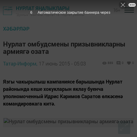
НУРЛАТ ЯҢАЛЫКЛАРЫ
16+
5
Автоматическое закрытие баннера через
"Дуслык" газетасы, Нурлат ТВ - Нурлат районы
ХӘБӘРЛӘР
Нурлат омбудсмены призывникларны
армиягә озата
Татар-Информ,
17 июнь 2015 - 05:03
889
0
0
Язгы чакырылыш кампаниясе барышында Нурлат
районында кеше хокукларын яклау буенча
уполномоченный Идрис Кәримов Саратов өлкәсенә
командировкага китә.