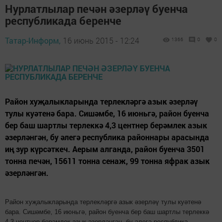
Нурлатлылар печән әзерләү буенча
республикада беренче
Татар-Информ,
16 июнь 2015 - 12:24
1366
0
0
Район хуҗалыкларында терлекләргә азык әзерләү
тулы куәтенә бара. Сишәмбе, 16 июньгә, район буенча
бер баш шартлы терлеккә 4,3 центнер берәмлек азык
әзерләнгән, бу әлегә республика районнары арасында
иң зур күрсәткеч. Аерым алганда, район буенча 3501
тонна печән, 15611 тонна сенаж, 99 тонна яфрак азык
әзерләнгән.
Район хуҗалыкларында терлекләргә азык әзерләү тулы куәтенә
бара. Сишәмбе, 16 июньгә, район буенча бер баш шартлы терлеккә
4,3 центнер берәмлек азык әзерләнгән, бу әлегә республика