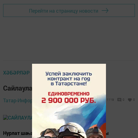
Перейти на страницу новости
ХӘБӘРЛӘР
Сайлаулар көне билгеләнде
Татар-Информ,
16 июнь 2015 - 10:30
1119
0
0
Нурлат шәһәре Советының чираттагы 40нчы