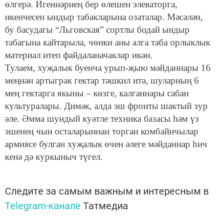
өлгерә. Игеннәрнең бер өлешен элеваторга,
икенчесен ындыр табакларына озаталар. Мәсәлән,
бу басудагы “Льговская” сортлы бодай ындыр
табагына кайтарыла, чөнки аны алга таба орлыклык
материал итеп файдаланачаклар икән.
Тулаем, хуҗалык буенча урып-җыю мәйданнары 16
меңнән артыграк гектар тәшкил итә, шуларның 6
мең гектарга якыны – көзге, калганнары сабан
культуралары. Димәк, алда эш фронты шактый зур
әле. Әмма шундый куәтле техника базасы һәм үз
эшенең чын осталарыннан торган комбайнчылар
армиясе булган хуҗалык өчен әлеге мәйданнар һич
кенә дә куркыныч түгел.
Следите за самым важным и интересным в
Telegram-канале
Татмедиа