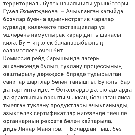
территориаль бүлек начальнигы урынбасары
Гүзәл Әхмәтҗанова. – Ачыкланган кагыйдә
бозулар буенча административ чаралар
күрелде, киләчәктә поставщиклар үз
эшләренә намуслырак карар дип ышанасы
килә. Бу – иң элек балаларыбызның
сәламәтлеге өчен бит.
Комиссия рейд барышында лагерь
ашханәсендә булып, туклану процессының
оештырылу дәрәҗәсе, биредә тудырылган
санитар шартлар белән танышты. Бу юлы бар
да тәртиптә иде. – Өстәлләрдә дә, складларда
да яраклылык вакыты чыккан, бозылган яисә
тыелган туклану продуктлары ачыкланмады,
азыктөлек сертификатлар нигезендә тиешле
органнарның рөхсәте белән кайтарыла, –
диде Линар Маняпов. – Болардан тыш, без