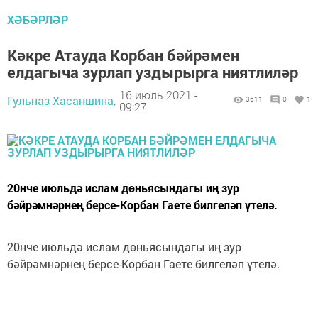
ХӘБӘРЛӘР
Кәкре Атауда Корбан бәйрәмен
елдагыча зурлап уздырырга ниятлиләр
16 июль 2021 -
Гульназ Хасаншина,
3611
0
1
09:27
20нче июльдә ислам дөньясындагы иң зур
бәйрәмнәрнең берсе-Корбан Гаете билгеләп үтелә.
20нче июльдә ислам дөньясындагы иң зур
бәйрәмнәрнең берсе-Корбан Гаете билгеләп үтелә.