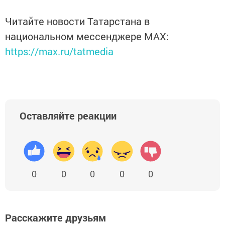
Читайте новости Татарстана в
национальном мессенджере MАХ:
https://max.ru/tatmedia
Оставляйте реакции
0
0
0
0
0
Расскажите друзьям