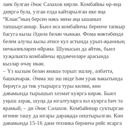
лаек булган Әнәс Сәлахов иярли. Комбайны өр-яңа
дияргә була, узган елда кайтарылган ике яңа
“Клаас”ның берсен нәкъ менә аңа ышанып
тапшырганнар. Быел исә комбайнчы беренче тапкыр
басуга кызы Әдилә белән чыккан. Фома мәктәбендә
белем алучы кызы әтисе кул астында урып-җыюның
нечкәлекләрен өйрәнә. Шунысын да әйтик, быел
хуҗалыкта комбайнчы ярдәмчеләре арасында
кызлар өчәү икән.
– Үз кызым белән янәшә торып эшләү, әлбәттә,
башкачарак. Әмма эш эш инде һәм урак вакытында
берәүгә дә тик утырырга туры килми, көн
дәвамында тырышып хезмәт куярга кирәк. Быел
уңыш азрак, шуңа да югалтуларга юл куярга һич тә
ярамый, – ди Әнәс Сәлахов. Комбайннар суктырган
игенне ташу да югары дәрәҗәдә оештырылган. Көн
дәвамында 15-16 данә техника берничә рейс ясарга