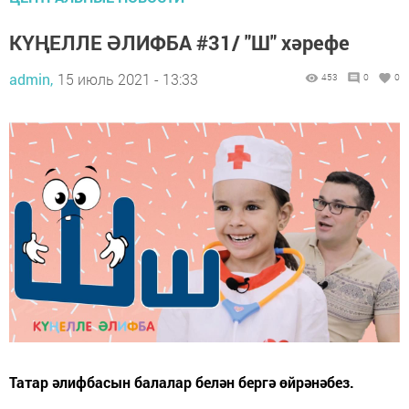
КҮҢЕЛЛЕ ӘЛИФБА #31/ "Ш" хәрефе
admin,
15 июль 2021 - 13:33
453
0
0
Татар әлифбасын балалар белән бергә өйрәнәбез.