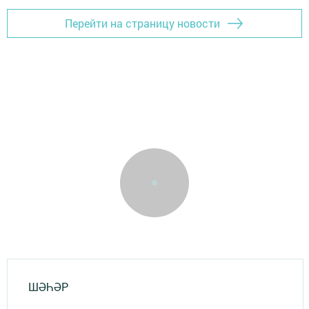
Перейти на страницу новости
ШӘҺӘР