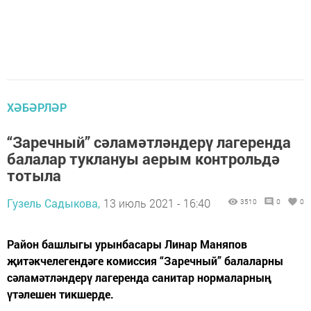
ХӘБӘРЛӘР
“Заречный” сәламәтләндерү лагеренда
балалар туклануы аерым контрольдә
тотыла
Гузель Садыкова,
13 июль 2021 - 16:40
3510
0
0
​​​​​​​Район башлыгы урынбасары Линар Маняпов
җитәкчелегендәге комиссия “Заречный” балаларны
сәламәтләндерү лагеренда санитар нормаларның
үтәлешен тикшерде.