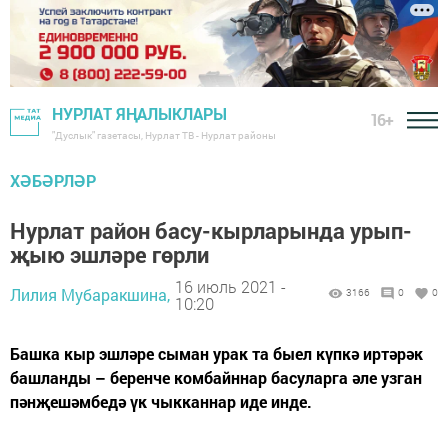
НУРЛАТ ЯҢАЛЫКЛАРЫ
16+
"Дуслык" газетасы, Нурлат ТВ - Нурлат районы
ХӘБӘРЛӘР
Нурлат район басу-кырларында урып-
җыю эшләре гөрли
16 июль 2021 -
Лилия Мубаракшина,
3166
0
0
10:20
​​​​​​​Башка кыр эшләре сыман урак та быел күпкә иртәрәк
башланды – беренче комбайннар басуларга әле узган
пәнҗешәмбедә үк чыкканнар иде инде.