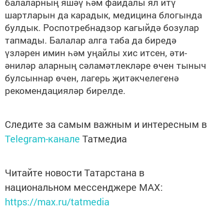
балаларның яшәү һәм файдалы ял итү
шартларын да карадык, медицина блогында
булдык. Роспотребнадзор кагыйдә бозулар
тапмады. Балалар алга таба да биредә
үзләрен имин һәм уңайлы хис итсен, әти-
әниләр аларның сәламәтлекләре өчен тыныч
булсыннар өчен, лагерь җитәкчелегенә
рекомендацияләр бирелде.
Следите за самым важным и интересным в
Telegram-канале
Татмедиа
Читайте новости Татарстана в
национальном мессенджере MАХ:
https://max.ru/tatmedia