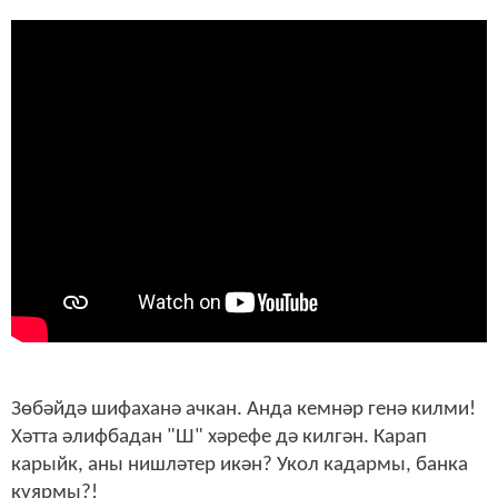
Зөбәйдә шифаханә ачкан. Анда кемнәр генә килми!
Хәтта әлифбадан "Ш" хәрефе дә килгән. Карап
карыйк, аны нишләтер икән? Укол кадармы, банка
куярмы?!