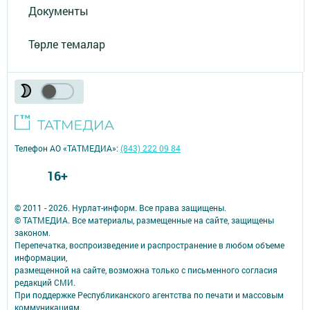
Документы
Төрле темалар
Телефон АО «ТАТМЕДИА»:
(843) 222 09 84
16+
© 2011 - 2026. Нурлат-⁠информ. Все права защищены.
© ТАТМЕДИА. Все материалы, размещенные на сайте, защищены
законом.
Перепечатка, воспроизведение и распространение в любом объеме
информации,
размещенной на сайте, возможна только с письменного согласия
редакций СМИ.
При поддержке Республиканского агентства по печати и массовым
коммуникациям.