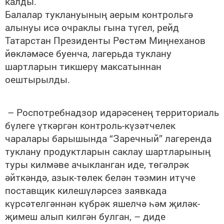
калды.
Балалар туклануының аерым контрольгә
алынуы исә очраклы гына түгел, рейд
Татарстан Президенты Рөстәм Миңнеханов
йөкләмәсе буенча, лагерьда туклану
шартларын тикшерү максатыннан
оештырылды.
– Роспотребнадзор идарәсенең территориаль
бүлеге үткәргән контроль-күзәтчелек
чаралары барышында “Заречный” лагеренда
туклану продуктларын саклау шартларының
туры килмәве ачыкланган иде, төгәлрәк
әйткәндә, азык-төлек белән тәэмин итүче
поставщик килешүләрсез заявкада
күрсәтелгәннән күбрәк яшелчә һәм җиләк-
җимеш алып килгән булган, – диде