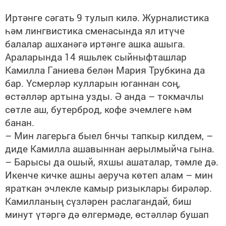
Иртәнге сәгать 9 тулып килә. Журналистика
һәм лингвистика сменасында ял итүче
балалар ашханәгә иртәнге ашка ашыга.
Араларында 14 яшьлек сыйныфташлар
Камилла Ганиева белән Мария Трубкина да
бар. Үсмерләр кулларын юганнан соң,
өстәлләр артына узды. Ә анда – токмачлы
сөтле аш, бутерброд, кофе эчемлеге һәм
банан.
– Мин лагерьга быел 6нчы тапкыр килдем, –
диде Камилла ашавыннан аерылмыйча гына.
– Барысы да ошый, яхшы ашаталар, тәмле дә.
Икенче кичке ашны аеруча көтеп алам – мин
яраткан эчлекле камыр ризыклары бирәләр.
Камилланың сүзләрен раслагандай, биш
минут үтәргә дә өлгермәде, өстәлләр бушап