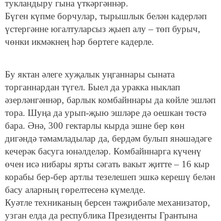
тукландыру гына үткәргәннәр.
Бүген күпме борчулар, тырышлык белән кадерләп
үстергәнне югалтуларсыз җыеп алу – төп бурыч,
чөнки икмәкнең һәр бөртеге кадерле.
Бу яктан әлеге хуҗалык уңганнары сыната
торганнардан түгел. Быел да уракка ныклап
әзерләнгәннәр, барлык комбайннары да көйле эшләп
тора. Шуңа да урып-җыю эшләре дә оешкан төстә
бара. Әнә, 300 гектарлы кырда эшне бер көн
дигәндә тәмамладылар да, бердәм булып янәшәдәге
кечерәк басуга юнәлделәр. Комбайннарга күченү
өчен исә нибары ярты сәгать вакыт җитте – 16 кыр
корабы бер-бер артлы тезелешеп эшкә керешү белән
басу аларның гөрелтесенә күмелде.
Куәтле техниканың берсен тәҗрибәле механизатор,
узган елда да республика Президенты Грантына