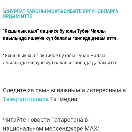
“Яхшылык кыл” акциясе бу юлы Түбән Чаллы
авылында яшәүче күп балалы гаиләдә дәвам итте.
“Яхшылык кыл” акциясе бу юлы Түбән Чаллы
авылында яшәүче күп балалы гаиләдә дәвам итте.
Следите за самым важным и интересным в
Telegram-канале
Татмедиа
Читайте новости Татарстана в
национальном мессенджере MАХ: