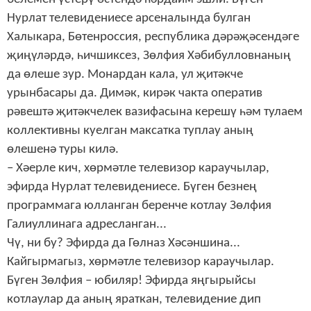
Нурлат телевидениесе арсеналында булган
Халыкара, Бөтенроссия, республика дәрәҗәсендәге
җиңүләрдә, һичшиксез, Зөлфия Хәбибулловнаның
да өлеше зур. Монардан кала, ул җитәкче
урынбасары да. Димәк, кирәк чакта оператив
рәвештә җитәкчелек вазифасына керешү һәм тулаем
коллективны куелган максатка туплау аның
өлешенә туры килә.
– Хәерле кич, хөрмәтле телевизор караучылар,
эфирда Нурлат телевидениесе. Бүген безнең
программага юлланган беренче котлау Зөлфия
Галиуллинага адресланган...
Чү, ни бу? Эфирда да Гөлназ Хәсәншина...
Кайгырмагыз, хөрмәтле телевизор караучылар.
Бүген Зөлфия – юбиляр! Эфирда яңгырыйсы
котлаулар да аның яраткан, телевидение дип