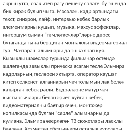
акрын утта, озак итеп рагу пешерү сәләте бу эшендә
бик кирәк булып чыга. Мәсәлән, кадр артындагы
текст, синхрон, лайф, интервью кебек барлык
элементларны кушып, музыка, махсус эффектлар,
интершум сыман “тәмләткечләр”ләрне дөрес
бутаганда гына бер дигән монтажлы видеоматериал
туа. Чәчтараш алымнары да эшкә ярап куя.
Кызыклы шәхесләр турында фильмнар өстендә
эшләгәндә зәвыклы прическа ясаган төсле Эльмира
кадрларның төсләрен яктырта, оператор каушап
китеп селкенеп алганнарын чәч толымын лак белән
катырган кебек рәтли. Бөдрәләрне матур чәч
кыстыргычлары белән җыеп куйган кебек,
видеоматериалны баетыр өчен, монтажер
копилкасында булган “серле” алымнарны да
куллана. Эльмира әзерләгән ТВ сюжетлары лаеклы
бәяләнә. Хезмәттәшебез һөнәри осталык курслары