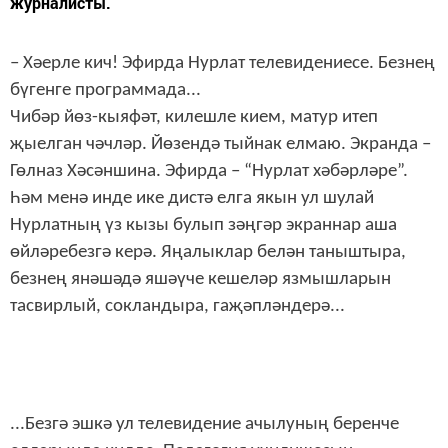
журналисты.
– Хәерле кич! Эфирда Нурлат телевидениесе. Безнең
бүгенге программада...
Чибәр йөз-кыяфәт, килешле кием, матур итеп
җыелган чәчләр. Йөзендә тыйнак елмаю. Экранда –
Гөлназ Хәсәншина. Эфирда – “Нурлат хәбәрләре”.
Һәм менә инде ике дистә елга якын ул шулай
Нурлатның үз кызы булып зәңгәр экраннар аша
өйләребезгә керә. Яңалыклар белән таныштыра,
безнең янәшәдә яшәүче кешеләр язмышларын
тасвирлый, сокландыра, гаҗәпләндерә...
...Безгә эшкә ул телевидение ачылуның беренче