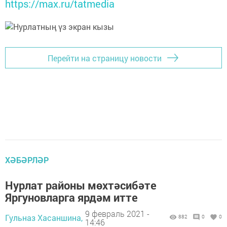
https://max.ru/tatmedia
Перейти на страницу новости
ХӘБӘРЛӘР
Нурлат районы мөхтәсибәте
Яргуновларга ярдәм итте
9 февраль 2021 -
Гульназ Хасаншина,
882
0
0
14:46