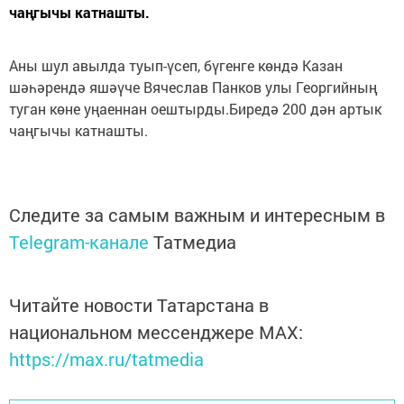
чаңгычы катнашты.
Аны шул авылда туып-үсеп, бүгенге көндә Казан
шәһәрендә яшәүче Вячеслав Панков улы Георгийның
туган көне уңаеннан оештырды.Биредә 200 дән артык
чаңгычы катнашты.
Следите за самым важным и интересным в
Telegram-канале
Татмедиа
Читайте новости Татарстана в
национальном мессенджере MАХ:
https://max.ru/tatmedia