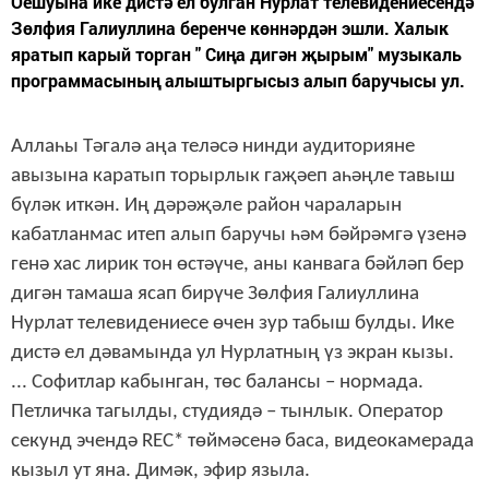
Оешуына ике дистә ел булган Нурлат телевидениесендә
Зөлфия Галиуллина беренче көннәрдән эшли. Халык
яратып карый торган " Сиңа дигән җырым" музыкаль
программасының алыштыргысыз алып баручысы ул.
Аллаһы Тәгалә аңа теләсә нинди аудиторияне
авызына каратып торырлык гаҗәеп аһәңле тавыш
бүләк иткән.
Иң дәрәҗәле район чараларын
кабатланмас итеп алып баручы һәм бәйрәмгә үзенә
генә хас лирик тон өстәүче, аны канвага бәйләп бер
дигән тамаша ясап бирүче Зөлфия Галиуллина
Нурлат телевидениесе өчен зур табыш булды. Ике
дистә ел дәвамында ул Нурлатның үз экран кызы.
... Софитлар кабынган, төс балансы – нормада.
Петличка тагылды, студиядә – тынлык. Оператор
секунд эчендә REC* төймәсенә баса, видеокамерада
кызыл ут яна. Димәк, эфир языла.