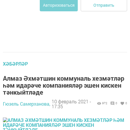
Отправить
Авторизоваться
ХӘБӘРЛӘР
Алмаз Әхмәтшин коммуналь хезмәтләр
һәм идарәче компанияләр эшен кискен
тәнкыйтләде
10 февраль 2021 -
Гюзель Самерханова,
972
0
0
17:35