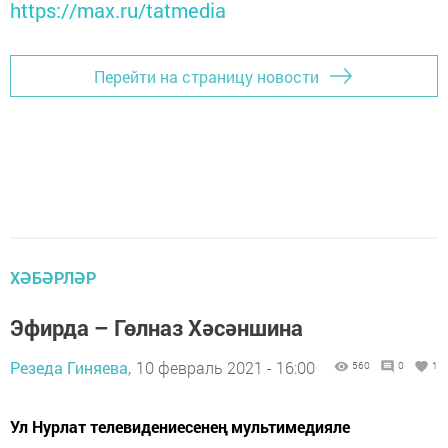
https://max.ru/tatmedia
Перейти на страницу новости
ХӘБӘРЛӘР
Эфирда – Гөлназ Хәсәншина
Резеда Гиняева,
10 февраль 2021 - 16:00
560
0
1
​​​​​​​Ул Нурлат телевидениесенең мультимедияле