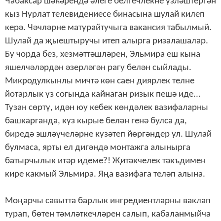
Чабаксар шәһәрендә әлеге белгечлекне үзләштергән
кыз Нурлат телевидениесе бинасына шулай килеп
керә. Чәчләрне матурайтучыга вакансия табылмый.
Шулай да җыештыручы итеп алырга ризалашалар.
Бу чорда без, хезмәттәшләрен, Эльмира еш кына
яшелчәләрдән әзерләгән рагу белән сыйлады.
Микродулкынлы мичтә көн саен диярлек телне
йотарлык үз согында кайнаган ризык пешә иде...
Тузан сөртү, идән юу кебек көндәлек вазифаларны
башкарганда, күз кырые белән генә булса да,
биредә эшләүчеләрне күзәтеп йөргәндер ул. Шулай
булмаса, ярты ел дигәндә монтажга алынырга
батырчылык итәр идеме?! Җитәкчелек тәкъдимен
кире какмый Эльмира. Яңа вазифага теләп алына.
Моңарчы савытта барлык ингредиентларны ваклап
турап, бөтен тәмләткечләрен салып, кабаланмыйча