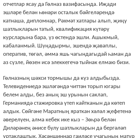
отчетлар ясау да Гөлназ вазифасында. Иҗади
эшләре белән һөнәри осталык бәйгеләрендә
катнаша, дипломнар, Рәхмәт хатлары алып, җиңү
шатлыкларын татый, квалификация күтәрү
курсларына бара, үз өстендә эшли. Ашыкмый,
кабаланмый. Шуңадырмы, эшендә җаваплы,
оператив, төгәл, әмма яшь чагындагыдай һаман да
аз сүзле, йөзен исә элеккегечә тыйнак елмаю бизи.
Гөлназның шәхси тормышы да күз алдыбызда.
Телевидениедә эшләгәндә читтән торып югары
белем алды, без аның эш урынын саклап,
Германиядә стажировка үтеп кайтканын да көтеп
алдык. Сөйгәне Маратның яраткан хәләл җефетенә
әверелүен, алма кебек ике кыз – Зөһрә белән
Диләрәнең әнисе булу шатлыкларын да бергәләп
уртаклаштык. Хәсәншиннар гаиләсе учагының матур