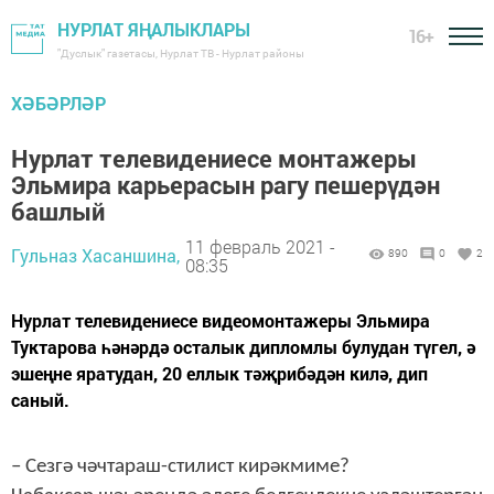
НУРЛАТ ЯҢАЛЫКЛАРЫ
16+
"Дуслык" газетасы, Нурлат ТВ - Нурлат районы
ХӘБӘРЛӘР
Нурлат телевидениесе монтажеры
Эльмира карьерасын рагу пешерүдән
башлый
11 февраль 2021 -
Гульназ Хасаншина,
890
0
2
08:35
Нурлат телевидениесе видеомонтажеры Эльмира
Туктарова һәнәрдә осталык дипломлы булудан түгел, ә
эшеңне яратудан, 20 еллык тәҗрибәдән килә, дип
саный.
– Сезгә чәчтараш-стилист кирәкмиме?