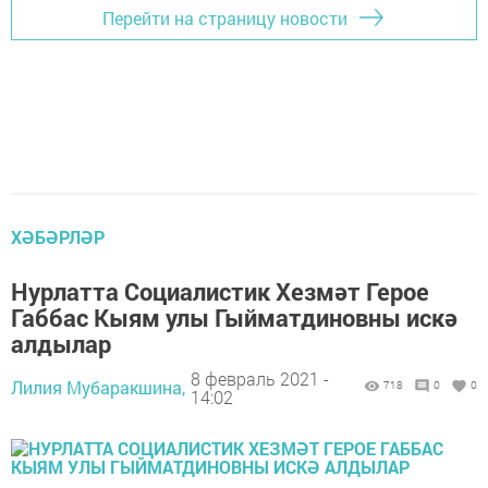
Перейти на страницу новости
ХӘБӘРЛӘР
Нурлатта Социалистик Хезмәт Герое
Габбас Кыям улы Гыйматдиновны искә
алдылар
8 февраль 2021 -
Лилия Мубаракшина,
718
0
0
14:02