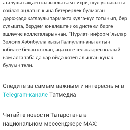
аталучы гаҗәеп кызыклы һәм сихри, шул ук вакытта
сөйләп аңлатып кына бетерерлек булмаган
дәрәҗәдә катлаулы тармакта кулга-кул тотынып, бер
сулышта, бердәм юнәлештә ике дистә ел бергә
эшләүче коллегаларыннан. ”Нурлат- информ”лылар
Зөлфия Хәбибулла кызы Галиуллинаны алтын
юбилее белән котлап, аңа изге теләкләрен юллый
һәм алга таба да һәр өйдә көтеп алынган кунак
булуын тели.
Следите за самым важным и интересным в
Telegram-канале
Татмедиа
Читайте новости Татарстана в
национальном мессенджере MАХ: