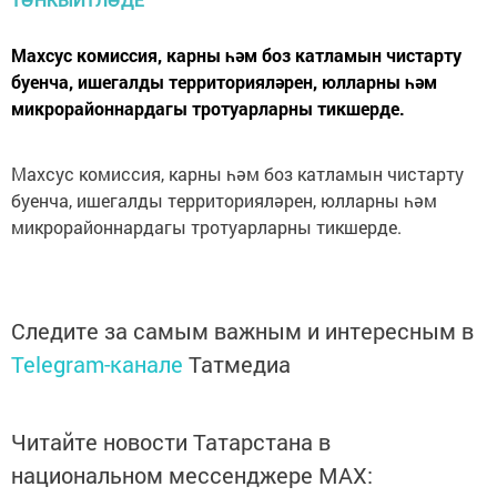
Махсус комиссия, карны һәм боз катламын чистарту
буенча, ишегалды территорияләрен, юлларны һәм
микрорайоннардагы тротуарларны тикшерде.
Махсус комиссия, карны һәм боз катламын чистарту
буенча, ишегалды территорияләрен, юлларны һәм
микрорайоннардагы тротуарларны тикшерде.
Следите за самым важным и интересным в
Telegram-канале
Татмедиа
Читайте новости Татарстана в
национальном мессенджере MАХ: