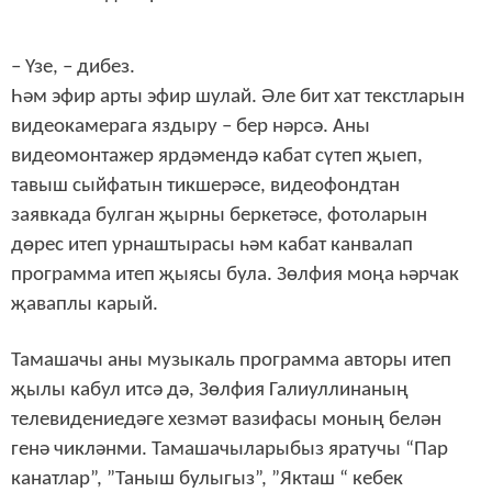
– Үзе, – дибез.
Һәм эфир арты эфир шулай. Әле бит хат текстларын
видеокамерага яздыру – бер нәрсә. Аны
видеомонтажер ярдәмендә кабат сүтеп җыеп,
тавыш сыйфатын тикшерәсе, видеофондтан
заявкада булган җырны беркетәсе, фотоларын
дөрес итеп урнаштырасы һәм кабат канвалап
программа итеп җыясы була. Зөлфия моңа һәрчак
җаваплы карый.
Тамашачы аны музыкаль программа авторы итеп
җылы кабул итсә дә, Зөлфия Галиуллинаның
телевидениедәге хезмәт вазифасы моның белән
генә чикләнми. Тамашачыларыбыз яратучы “Пар
канатлар”, ”Таныш булыгыз”, ”Якташ “ кебек