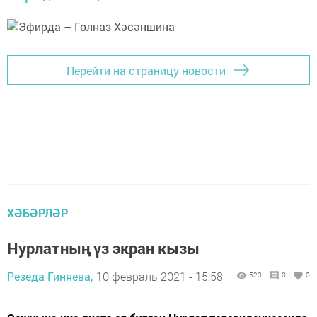
Перейти на страницу новости
ХӘБӘРЛӘР
Нурлатның үз экран кызы
Резеда Гиняева,
10 февраль 2021 - 15:58
523
0
0