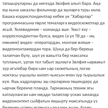
тапшыруларны да нигездә Зөлфия алып бара. Аңа
еш кына заказлы фильмнар да эшләргә туры килә.
Башка корреспондентлар кебек үк “Хәбәрләр”
программасына төрле темаларга видеосюжетлар да
ясый. Телевидение – команда эше. Текст язу –
корреспонденттан булса, видео (ә ул ТВ да – иң
мөһиме) видео- оператордан, монтаж өлеше –
видеомонтажердан тора. Шуңа да бер-береңә
таләпчән булу, шул ук вакытта бер максатка
тупланып, уртак тел табып эшләүгә Зөлфия һәрвакыт
зур игътибар бирә һәм һәр сюжетының логик
ноктасы уңышлы килеп чыксын өчен зур тырышлык
куя. Яшь кадрларны эш серләренә төшендерү дә
һәрчак беренче планда. Тармакның техник ягы
катлауланган һәм иҗади таләпләр үскән заманда
видеоконтент сыйфатын яхшырту максатында үз
белемен үстерү өстендә һәрдаим эшли. Бүген