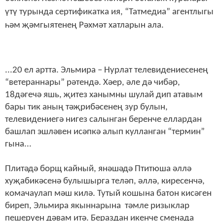
үтү турында сертификатка ия, “Татмедиа” агентлыгы
һәм җәмгыятенең Рәхмәт хатларын ала.
...20 ел артта. Эльмира – Нурлат телевидениесенең
“ветераннары” рәтендә. Хәер, әле дә чибәр,
18дәгечә яшь, җитез ханымны шулай дип атавым
бары тик аның тәҗрибәсенең зур булын,
телевидениегә нигез салынган беренче еллардан
башлап эшләвен исәпкә алып кулланган “термин”
гына...
Плитәдә борщ кайный, янәшәдә Птитюша әллә
хуҗабикәсенә булышырга теләп, әллә, киресенчә,
комачаулап мәш килә. Тутый кошына батон кисәген
биреп, Эльмира якыннарына тәмле ризыклар
пешерүен дәвам итә. Бераздан икенче сменада