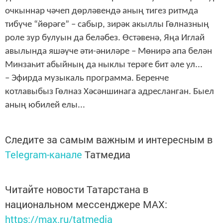
очкыннар чәчеп дөрләвендә аның тигез ритмда
тибүче “йөрәге” – сабыр, зирәк акыллы Гөлназның
роле зур булуын да беләбез. Өстәвенә, Яңа Иглай
авылында яшәүче әти-әниләре – Мөнирә апа белән
Минзаһит абыйның да ныклы терәге бит әле ул...
– Эфирда музыкаль программа. Беренче
котлавыбыз Гөлназ Хәсәншинага адресланган. Быел
аның юбилей елы...
Следите за самым важным и интересным в
Telegram-канале
Татмедиа
Читайте новости Татарстана в
национальном мессенджере MАХ:
https://max.ru/tatmedia