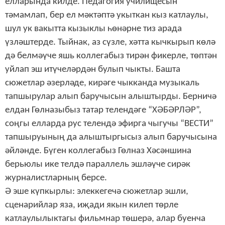
елларында килде. Педагогия училищесын
тәмамлап, бер ел мәктәптә укыткан кыз катлаулы,
шул ук вакытта кызыклы һөнәрне тиз арада
үзләштерде. Тыйнак, аз сүзле, хәтта кычкырып көлә
дә белмәүче яшь коллегабыз тирән фикерле, төптән
уйлап эш итүчеләрдән булып чыкты. Башта
сюжетлар әзерләде, кирәге чыкканда музыкаль
тапшырулар алып баручысын алыштырды. Берничә
елдан Гөлназыбыз татар телендәге “ХӘБӘРЛӘР”,
соңгы елларда рус телендә эфирга чыгучы “ВЕСТИ”
тапшыруының да алыштыргысыз алып баручысына
әйләнде. Бүген коллегабыз Гөлназ Хәсәншина
берьюлы ике телдә параллель эшләүче сирәк
журналистларның берсе.
Ә эше күпкырлы: элеккегечә сюжетлар эшли,
сценарийлар яза, иҗади якын килеп төрле
катлаулылыктагы фильмнар төшерә, алар буенча