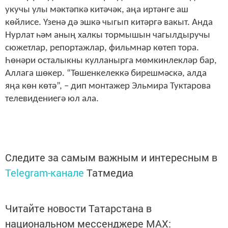
укучы улы мәктәпкә китәчәк, аңа иртәнге аш
көйлисе. Үзенә дә эшкә чыгып китәргә вакыт. Анда
Нурлат һәм аның халкы тормышын чагылдыручы
сюжетлар, репортажлар, фильмнар көтеп тора.
Һөнәри осталыкны кулланырга мөмкинлекләр бар,
Аллага шөкер. “Төшенкелеккә бирешмәскә, алда
яңа көн көтә”, – дип монтажер Эльмира Туктарова
телевидениегә юл ала.
Следите за самым важным и интересным в
Telegram-канале
Татмедиа
Читайте новости Татарстана в
национальном мессенджере MАХ: