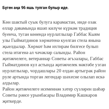
Бүген аңа 96 яшь тулган булыр иде.
Көн шактый суык булуга карамастан, инде озак
еллар дәвамында яшәп килүче күркәм традиция
буенча, туган көнендә нурлатлылар Габбас Кыям
улы Гыйматдинов хөрмәтенә куелган стела янына
җыелдылар. Хөрмәт һәм ихтирам билгесе булып
стела итәгенә ал чәчәкләр салынды. Район
җитәкчелеге, ветераннар Советы әгъзалары, Габбас
Гыйматдинов кул астында җитәкчелек мәктәбе узган
нурлатлылар, чордашлары 20 елдан артыграк район
руле артында торган легендар шәхесне олылап искә
алдылар.
Район җитәкчелеге исеменнән хәтер сүзләрен шәһәр
Советы рәисе урынбасары Владимир Кашкаров
җиткерде.