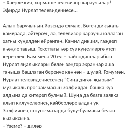
– Хәерле кич, хөрмәтле телевизор караучылар!
Эфирда Нурлат телевидениесе...
Алып баручының йөзендә елмаю. Бөтен дикъкать
камерада, әйтерсең лә, телевизор караучы юллаган
хатны күңелдән өйрәнгән. Камил дикция, гаҗәеп
аһәңле тавыш. Тексттагы һәр сүз күңелләргә үтеп
керерлек. Һәм менә 20 ел – райондашларыбыз
Нурлат яңалыклары белән зәңгәр экраннар аша
таныша башлаган беренче көннән – шулай. Гомумән,
Нурлат телевидениесенең “Сиңа дигән җырым”
музыкаль программасын Зөлфиядән башка күз
алдына да китереп булмый. Шуңа да безгә заявка
алып килүчеләрнең кайберләре алдан ук
Зөлфиянең отпуск-мазарда булу-булмавы белән
кызыксына.
– Үземе? – диләр