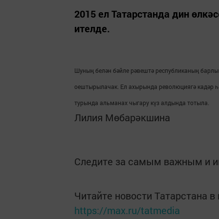
2015 ел Татарстанда дин өлкәс
ителде.
Шуның белән бәйле рәвештә республиканың барл
оештырылачак. Ел ахырында революциягә кадәр һә
турында альманах чыгару күз алдында тотыла.
Лилия Мөбарәкшина
Следите за самым важным и 
Читайте новости Татарстана 
https://max.ru/tatmedia