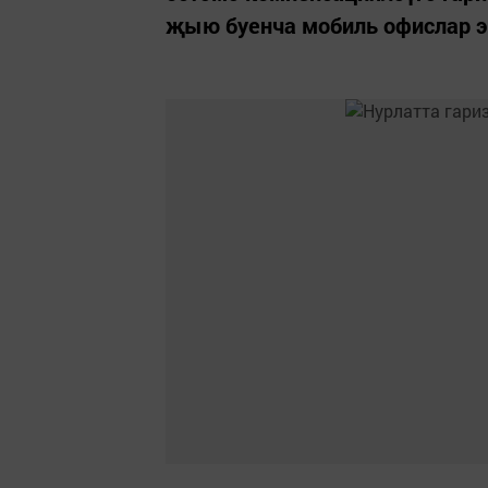
җыю буенча мобиль офислар 