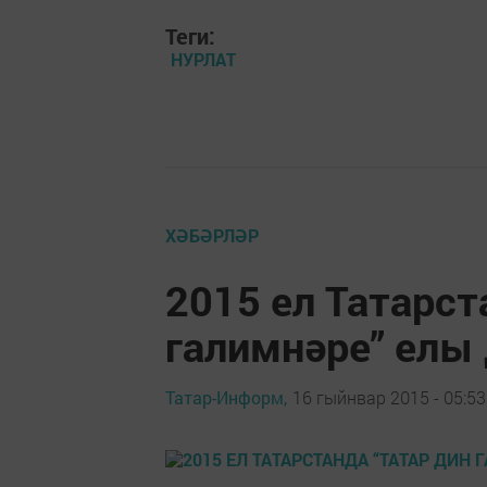
Теги:
НУРЛАТ
ХӘБӘРЛӘР
2015 ел Татарст
галимнәре” елы 
Татар-Информ,
16 гыйнвар 2015 - 05:53