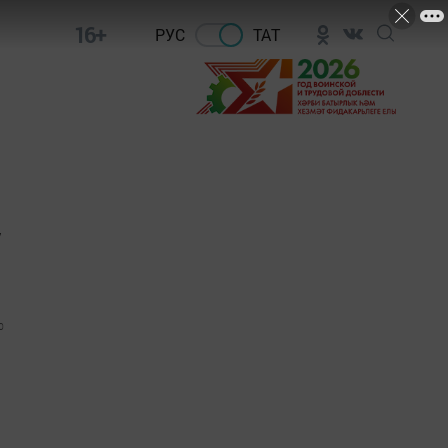
16+
РУС
ТАТ
ү
0