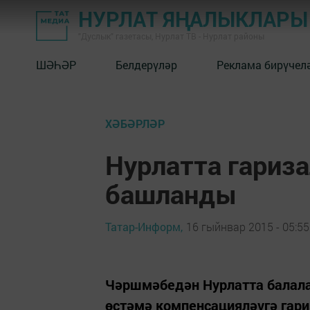
НУРЛАТ ЯҢАЛЫКЛАРЫ
"Дуслык" газетасы, Нурлат ТВ - Нурлат районы
ШӘҺӘР
Белдерүләр
Реклама бирүчел
ХӘБӘРЛӘР
Нурлатта гариз
башланды
Татар-Информ,
16 гыйнвар 2015 - 05:55
Чәршмәбедән Нурлатта балала
өстәмә компенсацияләүгә гар