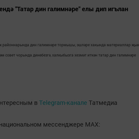
ендә "Татар дин галимнәре" елы дип игълан
ык районнарында дин галимнәре тормышы, эшләре хакында материаллар җы
м совет чорында динебезгә, халкыбызга хезмәт иткән татар дин галимнәре
интересным в
Telegram-канале
Татмедиа
в национальном мессенджере MАХ: