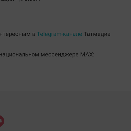
интересным в
Telegram-канале
Татмедиа
в национальном мессенджере MАХ: