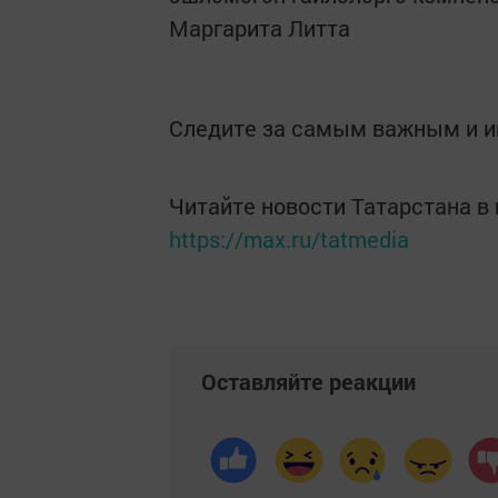
Маргарита Литта
Следите за самым важным и 
Читайте новости Татарстана 
https://max.ru/tatmedia
Оставляйте реакции