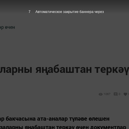
6
Автоматическое закрытие баннера через
әр өчен
аларны яңабаштан теркә
1067
0
р бакчасына ата-аналар түләве өлешен
изаларны яңабаштан теркәү өчен документлар