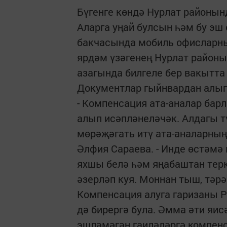
Бүгенге көндә Нурлат районын
Аларга уңай булсын һәм бу эш
бакчасында мобиль офисларны
ярдәм үзәгенең Нурлат районы
азагында билгеле бер вакытта
Документлар гыйнвардан алып 
- Компенсация ата-аналар ба
алып исәпләнеләчәк. Алдагы т
мөрәҗәгать итү ата-аналарның
Әлфия Сараева. - Инде өстәмә
яхшы белә һәм яңабаштан тер
әзерләп куя. Моннан тыш, тәр
Компенсация алуга гаризаны Р
дә бирергә була. Әмма әти яис
эшләмәгән гаиләләргә компенс