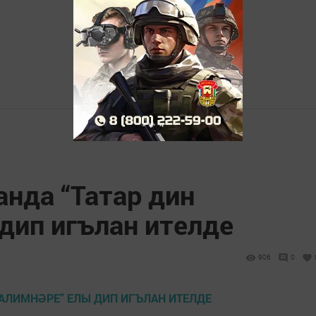
анда “Татар дин
дип игълан ителде
906
0