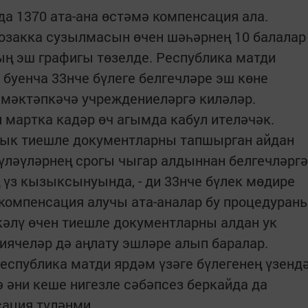
да 1370 ата-ана өстәмә компенсация ала.
 озакка сузылмасын өчен шәһәрнең 10 балалар
ң эш графигы төзелде. Республика матди
 буенча 33нче бүлеге белгечләре эш көне
 мәктәпкәчә учреждениеләргә киләләр.
мартка кадәр өч агымда кабул ителәчәк.
рлык тиешле документларны тапшырган айдан
үләүләрнең срогы чыгар алдыннан белгечләргә
 үз кызыксынуында, - ди 33нче бүлек мөдире
 компенсация алучы ата-аналар бу процедуран
кәлү өчен тиешле документларны алдан ук
әиячеләр дә аңлату эшләре алып баралар.
еспублика матди ярдәм үзәге бүлегенең үзенд
ә әни кеше нигезле сәбәпсез беркайда да
ация түләнми.