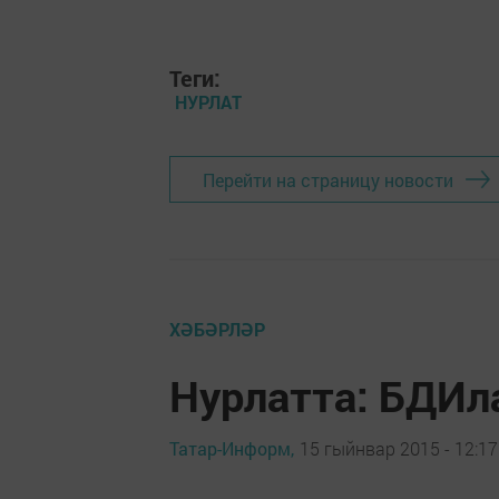
Теги:
НУРЛАТ
Перейти на страницу новости
ХӘБӘРЛӘР
Нурлатта: БДИл
Татар-Информ,
15 гыйнвар 2015 - 12:17