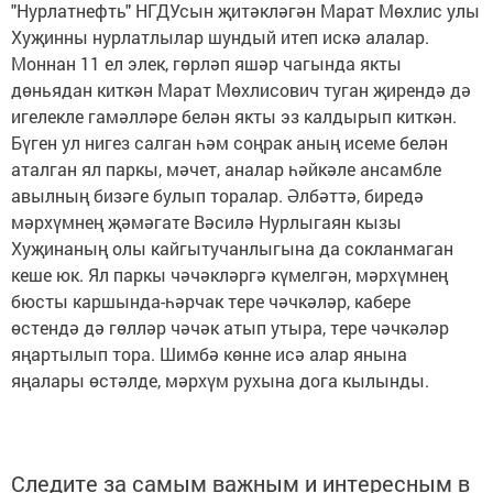
"Нурлатнефть" НГДУсын җитәкләгән Марат Мөхлис улы
Хуҗинны нурлатлылар шундый итеп искә алалар.
Моннан 11 ел элек, гөрләп яшәр чагында якты
дөньядан киткән Марат Мөхлисович туган җирендә дә
игелекле гамәлләре белән якты эз калдырып киткән.
Бүген ул нигез салган һәм соңрак аның исеме белән
аталган ял паркы, мәчет, аналар һәйкәле ансамбле
авылның бизәге булып торалар. Әлбәттә, биредә
мәрхүмнең җәмәгате Вәсилә Нурлыгаян кызы
Хуҗинаның олы кайгытучанлыгына да сокланмаган
кеше юк. Ял паркы чәчәкләргә күмелгән, мәрхүмнең
бюсты каршында-һәрчак тере чәчкәләр, кабере
өстендә дә гөлләр чәчәк атып утыра, тере чәчкәләр
яңартылып тора. Шимбә көнне исә алар янына
яңалары өстәлде, мәрхүм рухына дога кылынды.
Следите за самым важным и интересным в