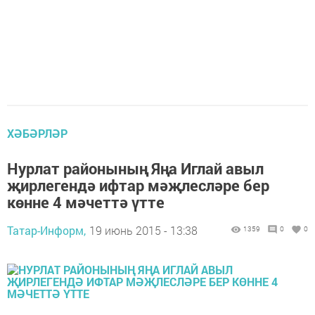
ХӘБӘРЛӘР
Нурлат районының Яңа Иглай авыл
җирлегендә ифтар мәҗлесләре бер
көнне 4 мәчеттә үтте
Татар-Информ,
19 июнь 2015 - 13:38
1359
0
0