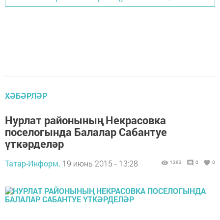
ХӘБӘРЛӘР
Нурлат районының Некрасовка
поселогында Балалар Сабантуе
үткәрделәр
Татар-Информ,
19 июнь 2015 - 13:28
1393
0
0