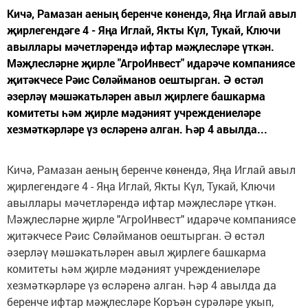
Кичә, Рамазан аеның беренче көнендә, Яңа Иглай авыл
җирлегендәге 4 - Яңа Иглай, Якты Күл, Тукай, Ключи
авыллары мәчетләрендә ифтар мәҗлесләре үткән.
Мәҗлесләрне җирле "АгроИнвест" идарәче компаниясе
җитәкчесе Рәис Сөләйманов оештырган. Ә өстәл
әзерләү мәшәкатьләрен авыл җирлеге башкарма
комитеты һәм җирле мәдәният учреждениеләре
хезмәткәрләре үз өсләренә алган. Һәр 4 авылда...
Кичә, Рамазан аеның беренче көнендә, Яңа Иглай авыл
җирлегендәге 4 - Яңа Иглай, Якты Күл, Тукай, Ключи
авыллары мәчетләрендә ифтар мәҗлесләре үткән.
Мәҗлесләрне җирле "АгроИнвест" идарәче компаниясе
җитәкчесе Рәис Сөләйманов оештырган. Ә өстәл
әзерләү мәшәкатьләрен авыл җирлеге башкарма
комитеты һәм җирле мәдәният учреждениеләре
хезмәткәрләре үз өсләренә алган. Һәр 4 авылда да
беренче ифтар мәҗлесләре Коръән сурәләре укып,