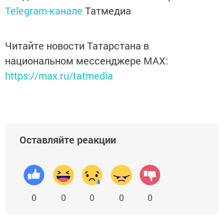
Telegram-канале
Татмедиа
Читайте новости Татарстана в
национальном мессенджере MАХ:
https://max.ru/tatmedia
Оставляйте реакции
0
0
0
0
0