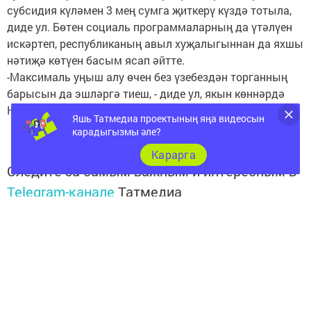
субсидия күләмен 3 мең сумга җиткерү күздә тотыла,
диде ул. Бөтен социаль программаларның да үтәлүен
искәртеп, республиканың авыл хуҗалыгыннан да яхшы
нәтиҗә көтүен басым ясап әйтте.
-Максималь уңыш алу өчен без үзебездән торганның
барысын да эшләргә тиеш, - диде ул, якын көннәрдә
Нурлат басуларына да яңгырлар килүен теләп.
Яшь Татмедиа проектының яңа видеосын
карадыгызмы әле?
Карарга
Следите за самым важным и интересным в
Telegram-канале
Татмедиа
Читайте новости Татарстана в
национальном мессенджере MАХ:
https://max.ru/tatmedia