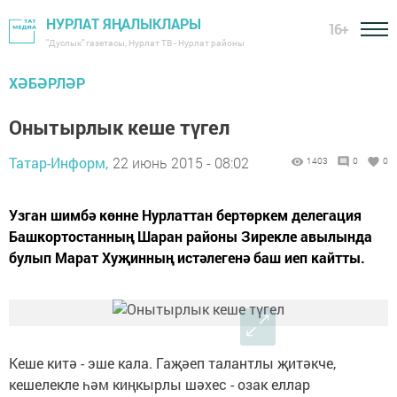
НУРЛАТ ЯҢАЛЫКЛАРЫ
16+
"Дуслык" газетасы, Нурлат ТВ - Нурлат районы
ХӘБӘРЛӘР
Онытырлык кеше түгел
Татар-Информ,
22 июнь 2015 - 08:02
1403
0
0
Узган шимбә көнне Нурлаттан бертөркем делегация
Башкортостанның Шаран районы Зирекле авылында
булып Марат Хуҗинның истәлегенә баш иеп кайтты.
Кеше китә - эше кала. Гаҗәеп талантлы җитәкче,
кешелекле һәм киңкырлы шәхес - озак еллар