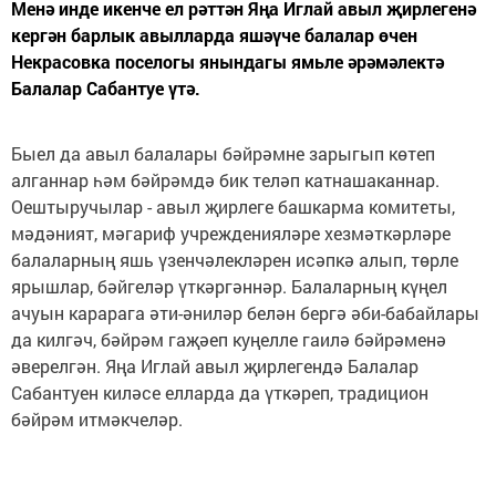
Менә инде икенче ел рәттән Яңа Иглай авыл җирлегенә
кергән барлык авылларда яшәүче балалар өчен
Некрасовка поселогы янындагы ямьле әрәмәлектә
Балалар Сабантуе үтә.
Быел да авыл балалары бәйрәмне зарыгып көтеп
алганнар һәм бәйрәмдә бик теләп катнашаканнар.
Оештыручылар - авыл җирлеге башкарма комитеты,
мәдәният, мәгариф учрежденияләре хезмәткәрләре
балаларның яшь үзенчәлекләрен исәпкә алып, төрле
ярышлар, бәйгеләр үткәргәннәр. Балаларның күңел
ачуын карарага әти-әниләр белән бергә әби-бабайлары
да килгәч, бәйрәм гаҗәеп куңелле гаилә бәйрәменә
әверелгән. Яңа Иглай авыл җирлегендә Балалар
Сабантуен киләсе елларда да үткәреп, традицион
бәйрәм итмәкчеләр.