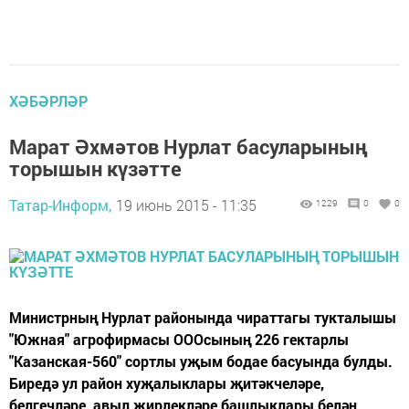
ХӘБӘРЛӘР
Марат Әхмәтов Нурлат басуларының
торышын күзәтте
Татар-Информ,
19 июнь 2015 - 11:35
1229
0
0
Министрның Нурлат районында чираттагы тукталышы
"Южная" агрофирмасы ОООсының 226 гектарлы
"Казанская-560" сортлы уҗым бодае басуында булды.
Биредә ул район хуҗалыклары җитәкчеләре,
белгечләре, авыл җирлекләре башлыклары белән