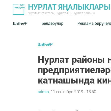
НУРЛАТ ЯҢАЛЫКЛАРЫ
"Дуслык" газетасы, Нурлат ТВ - Нурлат районы
ШӘҺӘР
Белдерүләр
Реклама бирүчел
ШӘҺӘР
Нурлат районы 
предприятиеләр
катнашында киң
admin,
11 сентябрь 2019 - 13:50