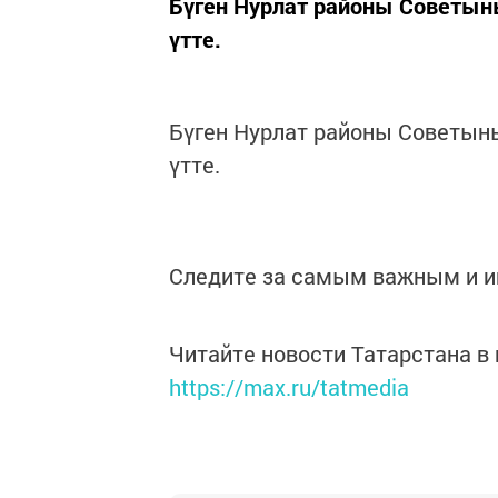
Бүген Нурлат районы Советы
үтте.
Бүген Нурлат районы Советы
үтте.
Следите за самым важным и 
Читайте новости Татарстана 
https://max.ru/tatmedia