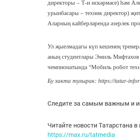
директоры – Т-и искәрмәсе) һәм А
урынбасары – техник директор) җит
Аларның кайберләрендә әзерлек про
Ул җыелмадагы күп кешенең тренер
аның студентлары Эмиль Мифтахов һ
чемпионатында “Мобиль робот техн
Бу хакта тулырак: https://tatar-info
Следите за самым важным и 
Читайте новости Татарстана 
https://max.ru/tatmedia