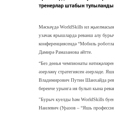
тренерлар штабын тулыланды
Мәскәүдә WorldSkills ил җыелмас
узачак ярышларда реванш алу бурыч
конференциясендә “Мобиль роботлар
Дамирә Рамазанова әйтте.
“Без дөнья чемпионаты нәтиҗәләрен
әзерләнү стратегиясен әзерләде. Я
Владимирович Путин Шанхайда рев
беренче урынга ия булып кына рева
"Бурыч куелды һәм WorldSkills буе
Наилевич (Уразов – “Яшь профессио