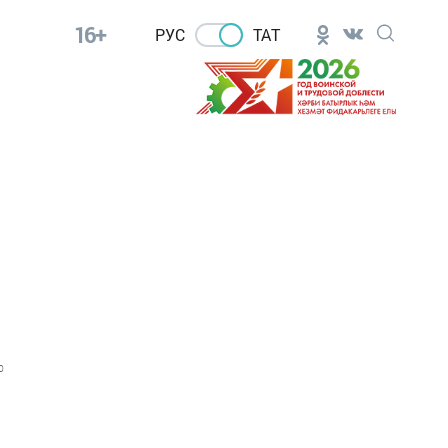
16+
РУС
ТАТ
0