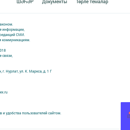
ШӘҺӘР
Документы
Төрле темалар
аконом.
ме информации,
 редакций СМИ.
ым коммуникациям.
2018
 связи,
г. Нурлат, ул. К. Маркса, д. 1 Г
ex.ru
в и удобства пользователей сайтом.