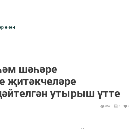
әр өчен
һәм шәһәре
е җитәкчеләре
әйтелгән утырыш үтте
857
0