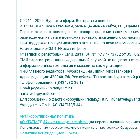
© 2011 - 2026. Нурлат-⁠информ. Все права защищены.
© ТАТМЕДИА. Все материалы, размещенные на сайте, защищены з
Перепечатка, воспроизведение и распространение в любом объе
размещенной на сайте, возможна только с письменного согласия
При поддержке Республиканского агентства по печати и массов
Наименование СМИ: Нурлат-⁠информ
№ записи о регистрации СМИ, дата: ЭЛ № ФС 77 -⁠ 73782 от 05.10.
СМИ зарегистрированно Федеральной службой по надзору в сфере
информационных технологий и массовых коммуникаций
ФИО главного редактора: Мубаракшина Лилия Мирзазяновна
Адрес редакции: 423040, РФ, Республика Татарстан, Нурлатский р-н, 
Телефон редакции: 8(84345) 2-36-13
E-mail редакции: redak@list.ru
nurlatweb@yandex.ru
Для сообщений о фактах коррупции: redak@list.ru , nurlatweb@yand
Учредитель СМИ: АО «ТАТМЕДИА»
Антикоррупционная политика
АО «ТАТМЕДИА» использует «cookie»
для персонализации сервисо
Использование «cookie» можно отменить в настройках браузера.
Политика конфиденциальности