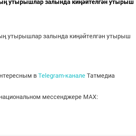
ның утырышлар залында киңәйтелгән утырыш
ның утырышлар залында киңәйтелгән утырыш
интересным в
Telegram-канале
Татмедиа
в национальном мессенджере MАХ: