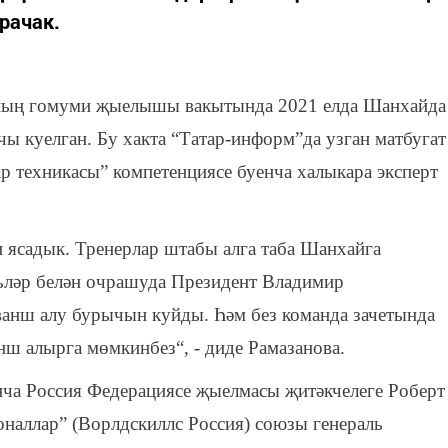
рачак.
ының гомуми җыелышы вакытында 2021 елда Шанхайда
ы куелган. Бу хакта “Татар-информ”да узган матбугат
 техникасы” компетенциясе буенча халыкара эксперт
 ясадык. Тренерлар штабы алга таба Шанхайга
шьләр белән очрашуда Президент Владимир
анш алу бурычын куйды. Һәм без команда зачетында
нш алырга мөмкинбез“, - диде Рамазанова.
нча Россия Федерациясе җыелмасы җитәкчелеге Роберт
наллар” (Ворлдскиллс Россия) союзы генераль