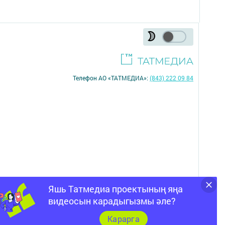
Телефон АО «ТАТМЕДИА»:
(843) 222 09 84
Яшь Татмедиа проектының яңа
16+
видеосын карадыгызмы әле?
Карарга