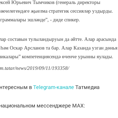
лексей Юрьевич Тымчиков (генераль директоры
әкчелегендәге җыелма стратегик сессияләр уздырды.
граммалары эшләнде”, - диде спикер.
лар составын тулыландыруын да әйтте. Алар арасында
әм Оскар Арсланов та бар. Алар Казанда узган дөнья
икалары” компетенциясендә өченче урынны яулады.
rm.tatar/news/2019/09/11/193358/
интересным в
Telegram-канале
Татмедиа
в национальном мессенджере MАХ: