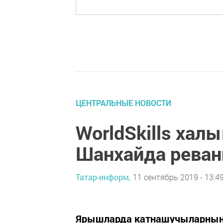
ЦЕНТРАЛЬНЫЕ НОВОСТИ
WorldSkills хал
Шанхайда реван
Татар-информ,
11 сентябрь 2019 - 13:4
Ярышларда катнашучыларның