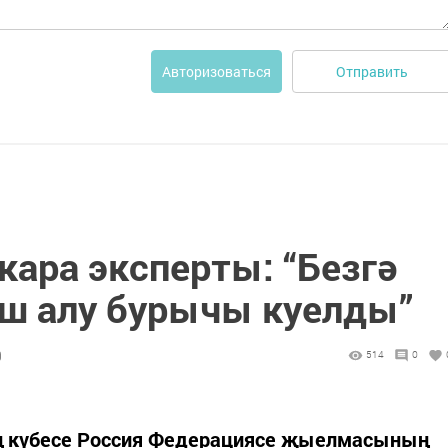
Отправить
Авторизоваться
ыкара эксперты: “Безгә
ш алу бурычы куелды”
9
514
0
 күбесе Россия Федерациясе җыелмасының