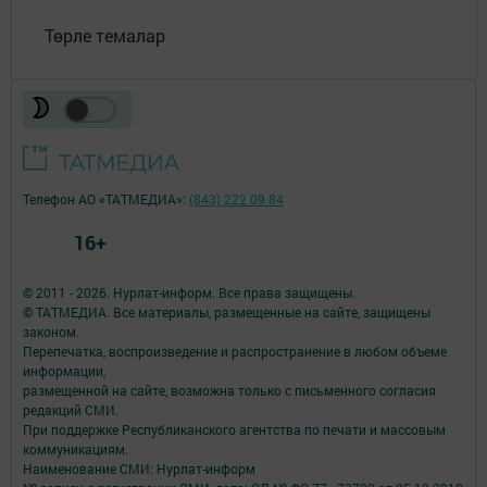
Төрле темалар
Телефон АО «ТАТМЕДИА»:
(843) 222 09 84
16+
© 2011 - 2026. Нурлат-⁠информ. Все права защищены.
© ТАТМЕДИА. Все материалы, размещенные на сайте, защищены
законом.
Перепечатка, воспроизведение и распространение в любом объеме
информации,
размещенной на сайте, возможна только с письменного согласия
редакций СМИ.
При поддержке Республиканского агентства по печати и массовым
коммуникациям.
Наименование СМИ: Нурлат-⁠информ