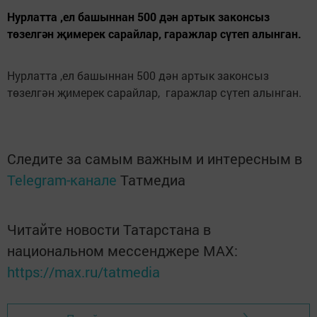
Нурлатта ,ел башыннан 500 дән артык законсыз
төзелгән җимерек сарайлар, гаражлар сүтеп алынган.
Нурлатта ,ел башыннан 500 дән артык законсыз
төзелгән җимерек сарайлар, гаражлар сүтеп алынган.
Следите за самым важным и интересным в
Telegram-канале
Татмедиа
Читайте новости Татарстана в
национальном мессенджере MАХ:
https://max.ru/tatmedia