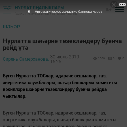
НУРЛАТ ЯҢАЛЫКЛАРЫ
16+
5
Автоматическое закрытие баннера через
"Дуслык" газетасы, Нурлат ТВ - Нурлат районы
ШӘҺӘР
Нурлатта шәһәрне төзекләндерү буенча
рейд үтә
30 июль 2019 -
Сирень Самерханова,
1066
0
0
15:25
Бүген Нурлатта ТОСлар, идарәче оешмалар, газ,
энергетика службалары, шәһәр башкарма комитеты
вәкилләре шәһәрне төзекләндерү буенча рейдка
чыктылар.
Бүген Нурлатта ТОСлар, идарәче оешмалар, газ,
энергетика службалары, шәһәр башкарма комитеты
вәкилләре шәһәрне төзекләндерү буенча рейдка