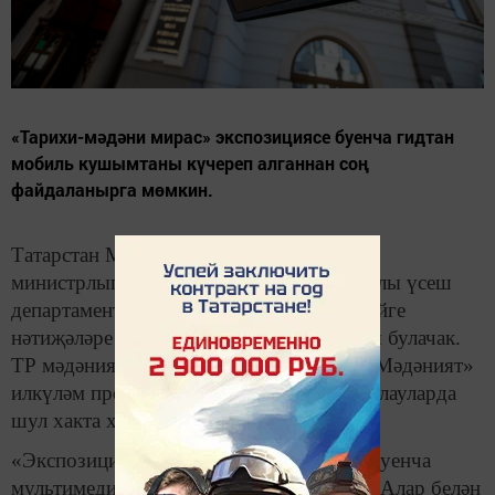
«Тарихи-мәдәни мирас» экспозициясе буенча гидтан
мобиль кушымтаны күчереп алганнан соң
файдаланырга мөмкин.
Татарстан Милли музее ТР Мәдәният
министрлыгының Мәгълүмати һәм цифрлы үсеш
департаменты тарафыннан үткәрелгән бәйге
нәтиҗәләре буенча мультимедиа-гидка ия булачак.
ТР мәдәният министры Ирада Әюпова «Мәдәният»
илкүләм проекты буенча иҗтимагый тыңлауларда
шул хакта хәбәр итте.
«Экспозиция һәм күргәзмә проектлары буенча
мультимедиа-гид булдыру күздә тотыла. Алар белән