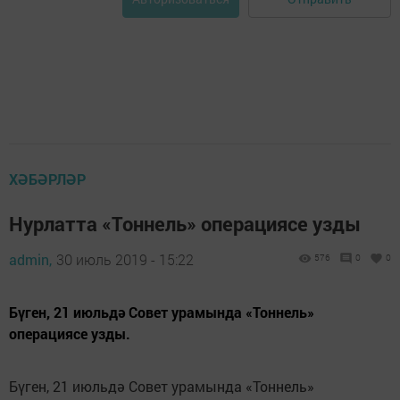
ХӘБӘРЛӘР
Нурлатта «Тоннель» операциясе узды
admin,
30 июль 2019 - 15:22
576
0
0
Бүген, 21 июльдә Совет урамында «Тоннель»
операциясе узды.
Бүген, 21 июльдә Совет урамында «Тоннель»