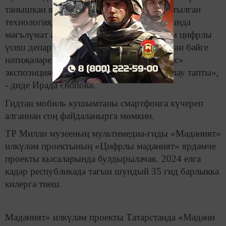
танышкан вакытта, чынбарлык белән баетылган
технологиядән файдаланып, әсәрләр турында
мәгълүмат алып булачак. Мәгълүмати һәм цифрлы
үсеш департаменты тарафыннан үткәрелгән бәйге
нәтиҗәләре буенча «Тарихи-мәдәни мирас»
экспозициясе белән ТР Милли музее хуплау тапты»,
- диде Ирада Әюпова.
Гидтан мобиль кушымтаны смартфонга күчереп
алганнан соң файдаланырга мөмкин.
ТР Милли музееның мультимедиа-гиды «Мәдәният»
илкүләм проектының «Цифрлы мәдәният» ярдәмче
проекты кысаларында булдырылачак. 2024 елга
кадәр республикада тагын шундый 35 гид барлыкка
килергә тиеш.
Мәдәният» илкүләм проекты Татарстанда «Мәдәни