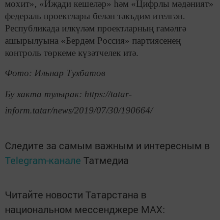
мохит», «Иҗади кешеләр» һәм «Цифрлы мәдәният»
федераль проектлары белән тәкъдим ителгән.
Республикада илкүләм проектларның гамәлгә
ашырылуына «Бердәм Россия» партиясенең
контроль төркеме күзәтчелек итә.
Фото: Ильнар Тухбатов
Бу хакта тулырак: https://tatar-
inform.tatar/news/2019/07/30/190664/
Следите за самым важным и интересным в
Telegram-канале
Татмедиа
Читайте новости Татарстана в
национальном мессенджере MАХ: