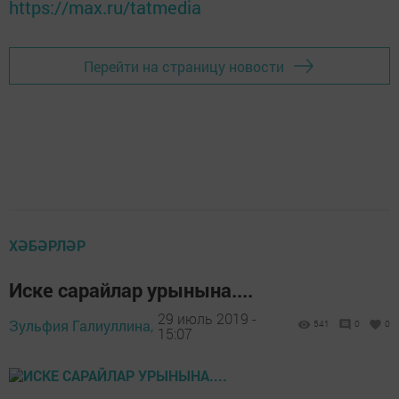
https://max.ru/tatmedia
Перейти на страницу новости
ХӘБӘРЛӘР
Иске сарайлар урынына....
29 июль 2019 -
Зульфия Галиуллина,
541
0
0
15:07