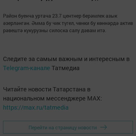
Район буенча уртача 23.7 центнер берәмлек азык
әзерләнгән. Әмма бу чик түгел, чөнки бу көннәрдә актив
рәвештә кукурузны силоска салу дәвам итә.
Следите за самым важным и интересным в
Telegram-канале
Татмедиа
Читайте новости Татарстана в
национальном мессенджере MАХ:
https://max.ru/tatmedia
Перейти на страницу новости