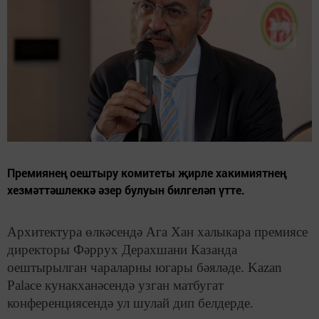
Премиянең оештыру комитеты җирле хакимиятнең
хезмәттәшлеккә әзер булуын билгеләп үтте.
Архитектура өлкәсендә Ага Хан халыкара премиясе
директоры Фәррух Дерахшани Казанда
оештырылган чараларны югары бәяләде. Kazan
Palacе кунакханәсендә узган матбугат
конференциясендә ул шулай дип белдерде.