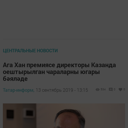
ЦЕНТРАЛЬНЫЕ НОВОСТИ
Ага Хан премиясе директоры Казанда
оештырылган чараларны югары
бәяләде
Татар-информ,
13 сентябрь 2019 - 13:15
534
0
0