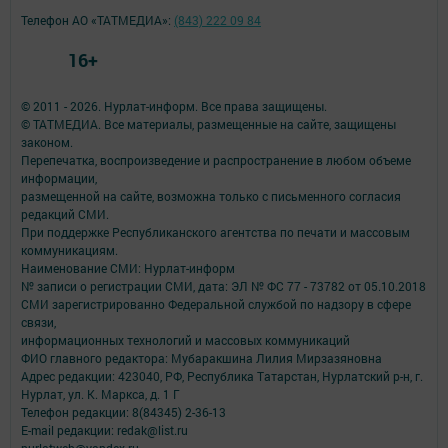
Телефон АО «ТАТМЕДИА»:
(843) 222 09 84
16+
© 2011 - 2026. Нурлат-⁠информ. Все права защищены.
© ТАТМЕДИА. Все материалы, размещенные на сайте, защищены
законом.
Перепечатка, воспроизведение и распространение в любом объеме
информации,
размещенной на сайте, возможна только с письменного согласия
редакций СМИ.
При поддержке Республиканского агентства по печати и массовым
коммуникациям.
Наименование СМИ: Нурлат-⁠информ
№ записи о регистрации СМИ, дата: ЭЛ № ФС 77 -⁠ 73782 от 05.10.2018
СМИ зарегистрированно Федеральной службой по надзору в сфере
связи,
информационных технологий и массовых коммуникаций
ФИО главного редактора: Мубаракшина Лилия Мирзазяновна
Адрес редакции: 423040, РФ, Республика Татарстан, Нурлатский р-н, г.
Нурлат, ул. К. Маркса, д. 1 Г
Телефон редакции: 8(84345) 2-36-13
E-mail редакции: redak@list.ru
nurlatweb@yandex.ru