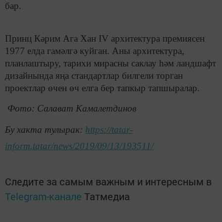
бар.
Принц Кәрим Ага Хан IV архитектура премиясен
1977 елда гамәлгә куйган. Аны архитектура,
планлаштыру, тарихи мирасны саклау һәм ландшафт
дизайнында яңа стандартлар билгели торган
проектлар өчен өч елга бер тапкыр тапшыралар.
Фото: Салават Камалетдинов
Бу хакта тулырак:
https://tatar-
inform.tatar/news/2019/09/13/193511/
Следите за самым важным и интересным в
Telegram-канале
Татмедиа