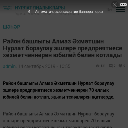
НУРЛАТ ЯҢАЛЫКЛАРЫ
16+
5
Автоматическое закрытие баннера через
"Дуслык" газетасы, Нурлат ТВ - Нурлат районы
ШӘҺӘР
Район башлыгы Алмаз Әхмәтшин
Нурлат бораулау эшләре предприятиесе
хезмәтчәннәрен юбилей белән котлады
admin,
14 сентябрь 2019 - 10:55
831
0
0
Район башлыгы Алмаз Әхмәтшин Нурлат бораулау
эшләре предприятиесе хезмәтчәннәрен 70 еллык
юбилей белән котлап, җылы теләкләрен җиткерде.
Район башлыгы Алмаз Әхмәтшин Нурлат бораулау
эшләре предприятиесе хезмәтчәннәрен 70 еллык
юбилей белән котлап, җылы теләкләрен җиткерде.