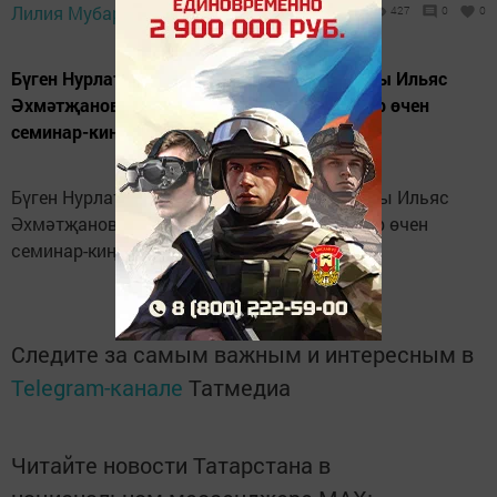
13 сентябрь 2019 -
Лилия Мубаракшина,
427
0
0
10:54
Бүген Нурлатта район башлыгы урынбасары Ильяс
Әхмәтҗанов җитәкчелегендә үзмәшгульләр өчен
семинар-киңәшмә үтте.
Бүген Нурлатта район башлыгы урынбасары Ильяс
Әхмәтҗанов җитәкчелегендә үзмәшгульләр өчен
семинар-киңәшмә үтте.
Следите за самым важным и интересным в
Telegram-канале
Татмедиа
Читайте новости Татарстана в