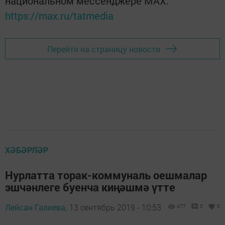
национальном мессенджере MАХ:
https://max.ru/tatmedia
Перейти на страницу новости
ХӘБӘРЛӘР
Нурлатта торак-коммуналь оешмалар
эшчәнлеге буенча киңәшмә үтте
Лейсан Галиева,
13 сентябрь 2019 - 10:53
477
0
0