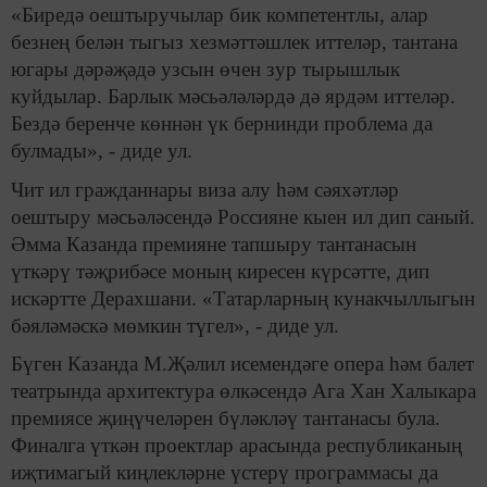
«Биредә оештыручылар бик компетентлы, алар
безнең белән тыгыз хезмәттәшлек иттеләр, тантана
югары дәрәҗәдә узсын өчен зур тырышлык
куйдылар. Барлык мәсьәләләрдә дә ярдәм иттеләр.
Бездә беренче көннән үк бернинди проблема да
булмады», - диде ул.
Чит ил гражданнары виза алу һәм сәяхәтләр
оештыру мәсьәләсендә Россияне кыен ил дип саный.
Әмма Казанда премияне тапшыру тантанасын
үткәрү тәҗрибәсе моның киресен күрсәтте, дип
искәртте Дерахшани. «Татарларның кунакчыллыгын
бәяләмәскә мөмкин түгел», - диде ул.
Бүген Казанда М.Җәлил исемендәге опера һәм балет
театрында архитектура өлкәсендә Ага Хан Халыкара
премиясе җиңүчеләрен бүләкләү тантанасы була.
Финалга үткән проектлар арасында республиканың
иҗтимагый киңлекләрне үстерү программасы да