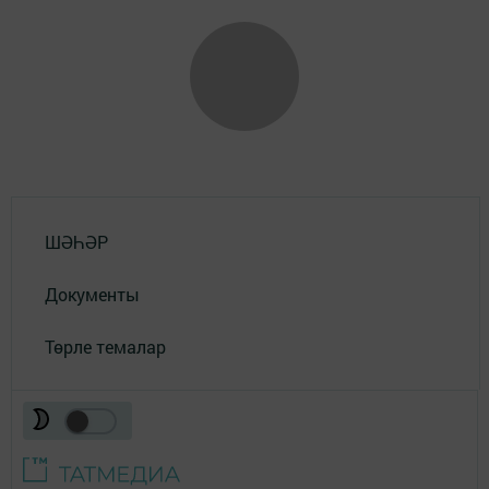
ШӘҺӘР
Документы
Төрле темалар