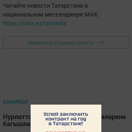
Читайте новости Татарстана в
национальном мессенджере MАХ:
https://max.ru/tatmedia
Перейти на страницу новости
ХӘБӘРЛӘР
Нурлатта үзмәшгульлек мәсьәләләренә
багышланган очрашу үтте