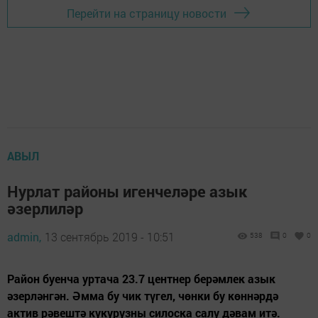
Перейти на страницу новости
АВЫЛ
Нурлат районы игенчеләре азык
әзерлиләр
admin,
13 сентябрь 2019 - 10:51
538
0
0
Район буенча уртача 23.7 центнер берәмлек азык
әзерләнгән. Әмма бу чик түгел, чөнки бу көннәрдә
актив рәвештә кукурузны силоска салу дәвам итә.