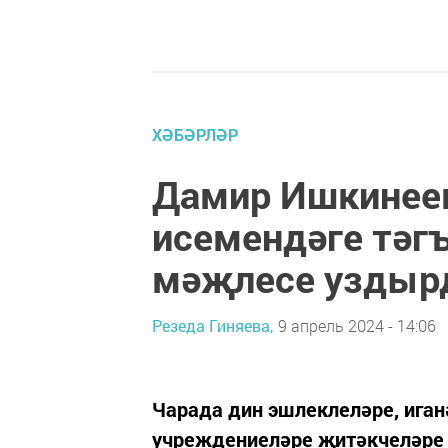
ХӘБӘРЛӘР
Дамир Ишкинее
исемендәге тәг
мәҗлесе узды
Резеда Гиняева,
9 апрель 2024 - 14:06
Чарада дин эшлеклеләре, иган
учреждениеләре җитәкчеләре