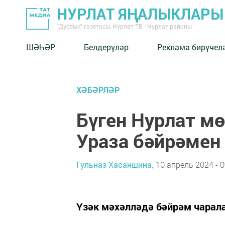
НУРЛАТ ЯҢАЛЫКЛАРЫ
"Дуслык" газетасы, Нурлат ТВ - Нурлат районы
ШӘҺӘР
Белдерүләр
Реклама бирүчел
ХӘБӘРЛӘР
Бүген Нурлат 
Ураза бәйрәмен
Гульназ Хасаншина,
10 апрель 2024 - 0
Үзәк мәхәлләдә бәйрәм чарал