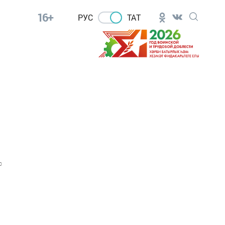
16+
РУС
ТАТ
0