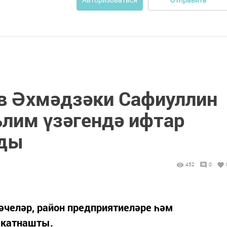
в Әхмәдзәки Сафиуллин
ълим үзәгендә ифтар
рды
452
0
әчеләр, район предприятиеләре һәм
 катнашты.