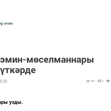
әр өчен
мөэмин-мөселманнары
 үткәрде
9:58
391
0
ары узды.