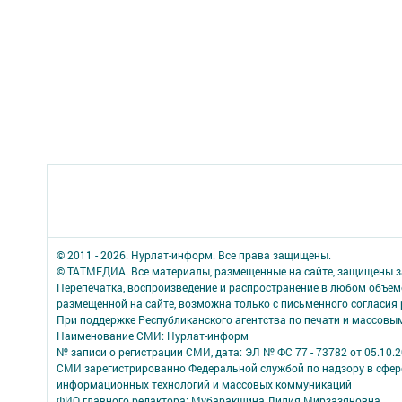
© 2011 - 2026. Нурлат-⁠информ. Все права защищены.
© ТАТМЕДИА. Все материалы, размещенные на сайте, защищены з
Перепечатка, воспроизведение и распространение в любом объе
размещенной на сайте, возможна только с письменного согласия
При поддержке Республиканского агентства по печати и массов
Наименование СМИ: Нурлат-⁠информ
№ записи о регистрации СМИ, дата: ЭЛ № ФС 77 -⁠ 73782 от 05.10.
СМИ зарегистрированно Федеральной службой по надзору в сфере
информационных технологий и массовых коммуникаций
ФИО главного редактора: Мубаракшина Лилия Мирзазяновна