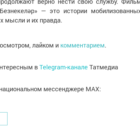
 продолжают верно нести свою службу. Филь
Безнекеләр» — это истории мобилизованны
их мысли и их правда.
осмотром, лайком и
комментарием
.
интересным в
Telegram-канале
Татмедиа
в национальном мессенджере MАХ: