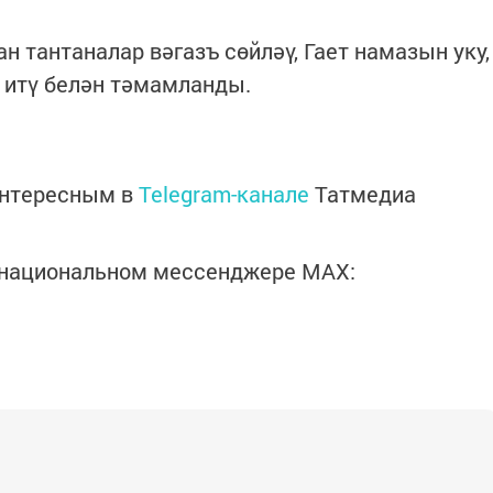
 тантаналар вәгазъ сөйләү, Гает намазын уку,
 итү белән тәмамланды.
интересным в
Telegram-канале
Татмедиа
в национальном мессенджере MАХ: