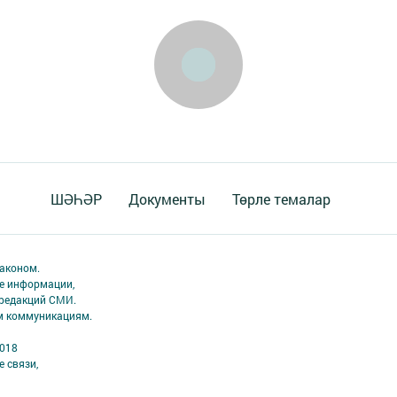
ШӘҺӘР
Документы
Төрле темалар
аконом.
ме информации,
 редакций СМИ.
ым коммуникациям.
2018
 связи,