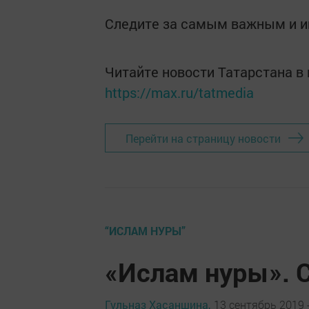
Следите за самым важным и 
Читайте новости Татарстана 
https://max.ru/tatmedia
Перейти на страницу новости
“ИСЛАМ НУРЫ”
«Ислам нуры». 
Гульназ Хасаншина,
13 сентябрь 2019 -