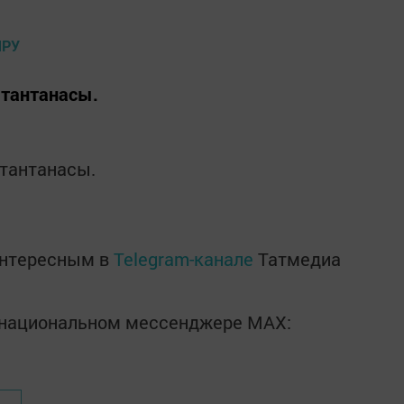
 тантанасы.
 тантанасы.
интересным в
Telegram-канале
Татмедиа
в национальном мессенджере MАХ: