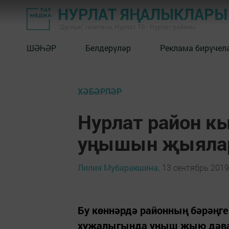
НУРЛАТ ЯҢАЛЫКЛАРЫ
"Дуслык" газетасы, Нурлат ТВ - Нурлат районы
ШӘҺӘР
Белдерүләр
Реклама бирүчел
ХӘБӘРЛӘР
Нурлат район к
уңышын җыяла
Лилия Мубаракшина,
13 сентябрь 2019 
Бу көннәрдә районның бәрәңге
хуҗалыгында уңыш җыю дәва