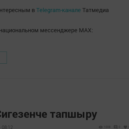
интересным в
Telegram-канале
Татмедиа
в национальном мессенджере MАХ:
Сигезенче тапшыру
 08:12
1008
0