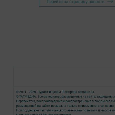
Перейти на страницу новости
© 2011 - 2026. Нурлат-⁠информ. Все права защищены.
© ТАТМЕДИА. Все материалы, размещенные на сайте, защищены з
Перепечатка, воспроизведение и распространение в любом объе
размещенной на сайте, возможна только с письменного согласия
При поддержке Республиканского агентства по печати и массов
Наименование СМИ: Нурлат-⁠информ