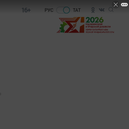
16+
РУС
ТАТ
0