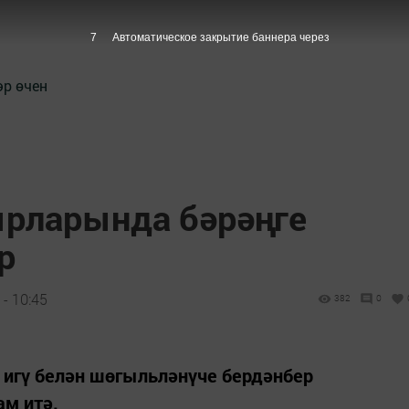
6
Автоматическое закрытие баннера через
әр өчен
ырларында бәрәңге
р
- 10:45
382
0
 игү белән шөгыльләнүче бердәнбер
м итә.