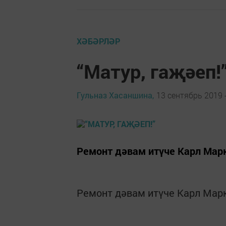
ХӘБӘРЛӘР
“Матур, гаҗәеп!
Гульназ Хасаншина,
13 сентябрь 2019 -
Ремонт дәвам итүче Карл Мар
Ремонт дәвам итүче Карл Мар