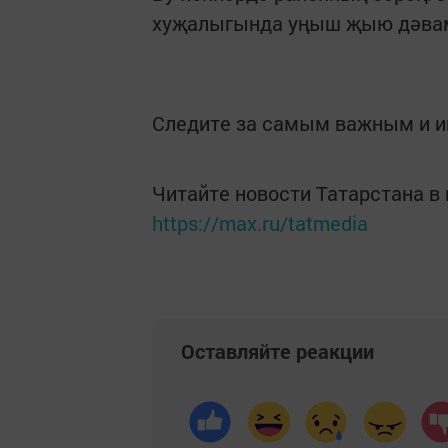
хуҗалыгында уңыш җыю дәвам
Следите за самым важным и 
Читайте новости Татарстана 
https://max.ru/tatmedia
Оставляйте реакции