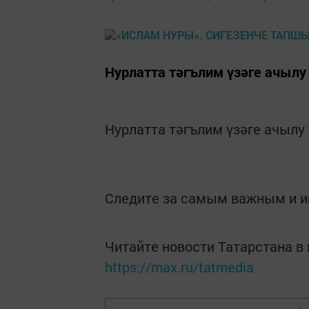
Нурлатта тәгълим үзәге ачылу
Нурлатта тәгълим үзәге ачылу
Следите за самым важным и 
Читайте новости Татарстана 
https://max.ru/tatmedia