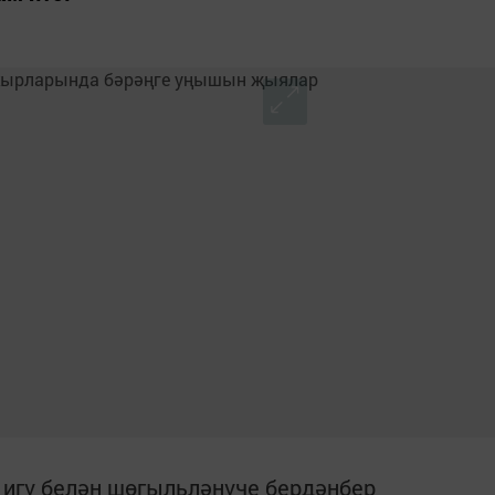
 игү белән шөгыльләнүче бердәнбер