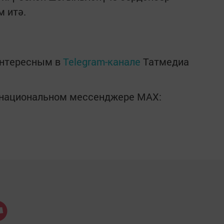
 итә.
интересным в
Telegram-канале
Татмедиа
в национальном мессенджере MАХ: