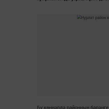
Бу көннәрдә районның бәрәңге